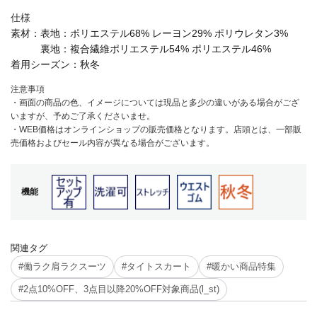
仕様
素材：
表地：ポリエステル68% レーヨン29% ポリウレタン3%
裏地：複合繊維ポリエステル54% ポリエステル46%
着用シーズン：
秋冬
注意事項
・画面の商品の色、イメージについては現品と多少の違いがある場合がござ
いますが、予めご了承くださいませ。
・WEB価格はオンラインショップの販売価格となります。店頭とは、一部販
売価格およびセール内容が異なる場合がございます。
機能
関連タグ
#働ラク肩ラクスーツ
#タイトスカート
#暖かい商品特集
#2点10%OFF、3点目以降20%OFF対象商品(l_st)