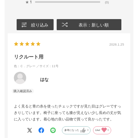
★
1
(0)
絞り込み
表示：新しい順
2026.1.25
リクルート用
色：Ｃ．グレー
／サイズ：11号
はな
よく見ると青の糸を使ったチェックですが見た目はグレーですっ
きりしています。椅子に座っても膝が見えない少し長めの丈が気
に入っています。着心地の良い品物で買って良かったです。
参考になった
0
Like!
0