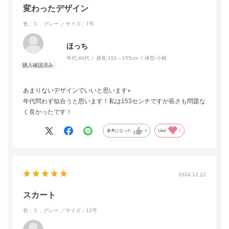
変わったデザイン
色：Ｃ．グレー
／サイズ：7号
ほっち
年代:
40代
身長:
151～155cm
体型:
小柄
あまりないデザインでいいと思います⭐︎
年代問わず似合うと思います！私は153センチですが長さも問題な
く良かったです！
参考になった
0
Like!
1
2024.12.22
スカート
色：Ｃ．グレー
／サイズ：13号