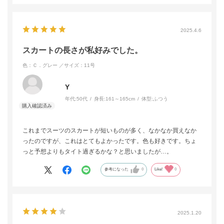
2025.4.6
スカートの長さが私好みでした。
色：Ｃ．グレー
／サイズ：11号
Y
年代:
50代
身長:
161～165cm
体型:
ふつう
これまでスーツのスカートが短いものが多く、なかなか買えなか
ったのですが、これはとてもよかったです。色も好きです。ちょ
っと予想よりもタイト過ぎるかな？と思いましたが…。
参考になった
0
Like!
0
2025.1.20