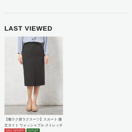
LAST VIEWED
【働ラク肩ラクスーツ】スカート 膝
丈タイト ウォッシャブル ストレッチ
グレーチェック SOFFICE 秋冬【レ
SALE 64%OFF
OUTLET