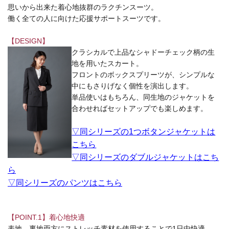
思いから出来た着心地抜群のラクチンスーツ。
働く全ての人に向けた応援サポートスーツです。
【DESIGN】
クラシカルで上品なシャドーチェック柄の生
地を用いたスカート。
フロントのボックスプリーツが、シンプルな
中にもさりげなく個性を演出します。
単品使いはもちろん、同生地のジャケットを
合わせればセットアップでも楽しめます。
▽同シリーズの1つボタンジャケットは
こちら
▽同シリーズのダブルジャケットはこち
ら
▽同シリーズのパンツはこちら
【POINT.1】着心地快適
表地、裏地両方にストレッチ素材を使用することで1日中快適。