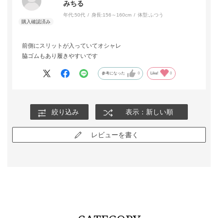
みちる
年代:
50代
身長:
156～160cm
体型:
ふつう
前側にスリットが入っていてオシャレ
脇ゴムもあり履きやすいです
参考になった
0
Like!
0
絞り込み
表示：新しい順
レビューを書く