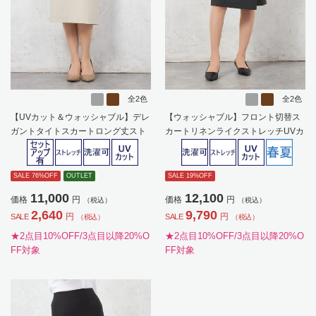
全2色
全2色
【UVカット＆ウォッシャブル】デレ
【ウォッシャブル】フロント切替ス
ガントタイトスカートロング丈スト
カートリネンライクストレッチUVカ
レッチ無地SOFFICE【レディース】
ットSOFFICE春夏【レディース】
SALE 76%OFF
OUTLET
SALE 19%OFF
11,000
12,100
価格
円
価格
円
（税込）
（税込）
2,640
9,790
円
円
SALE
SALE
（税込）
（税込）
★2点目10%OFF/3点目以降20%O
★2点目10%OFF/3点目以降20%O
FF対象
FF対象