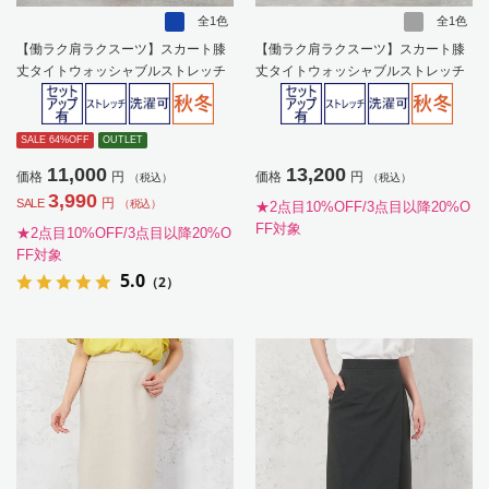
全1色
全1色
【働ラク肩ラクスーツ】スカート膝
【働ラク肩ラクスーツ】スカート膝
丈タイトウォッシャブルストレッチ
丈タイトウォッシャブルストレッチ
ネイビーストライプSOFFICE秋冬
グレーストライプS＆MWHITE秋冬
【レディース】
【レディース】
SALE 64%OFF
OUTLET
11,000
13,200
価格
円
価格
円
（税込）
（税込）
3,990
円
SALE
（税込）
★2点目10%OFF/3点目以降20%O
FF対象
★2点目10%OFF/3点目以降20%O
FF対象
5.0
（2）