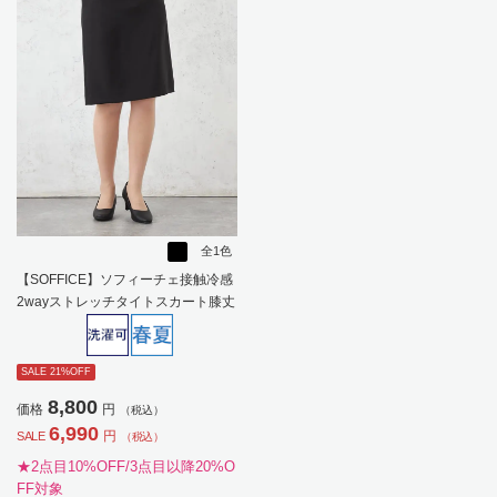
全1色
【SOFFICE】ソフィーチェ接触冷感
2wayストレッチタイトスカート膝丈
上下ウォッシャブルストレッチ冷感
春夏【レディース】
SALE 21%OFF
8,800
価格
円
（税込）
6,990
円
SALE
（税込）
★2点目10%OFF/3点目以降20%O
FF対象