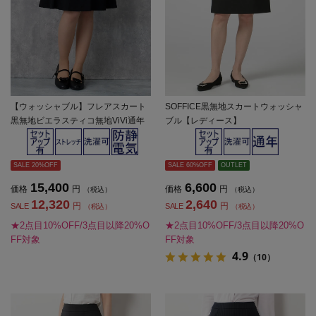
【ウォッシャブル】フレアスカート
SOFFICE黒無地スカートウォッシャ
黒無地ビエラスティコ無地ViVi通年
ブル【レディース】
【レディース】
SALE 20%OFF
SALE 60%OFF
OUTLET
15,400
6,600
価格
円
価格
円
（税込）
（税込）
12,320
2,640
円
円
SALE
SALE
（税込）
（税込）
★2点目10%OFF/3点目以降20%O
★2点目10%OFF/3点目以降20%O
FF対象
FF対象
4.9
（10）