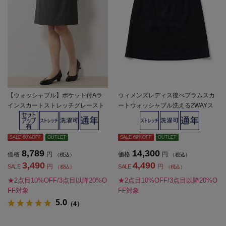
【ウォッシャブル】ポケット付Aラ
ウィメンズレディス後ぺプラムスカ
インスカートストレッチグレースト
ートウォッシャブル洗える2WAYス
ライプ通年【レディース】
トレッチネービーシャドーストライ
プ【レディース】
SALE 60%OFF
OUTLET
SALE 69%OFF
OUTLET
8,789
14,300
価格
円
価格
円
（税込）
（税込）
3,490
4,490
円
円
SALE
SALE
（税込）
（税込）
★2点目10%OFF/3点目以降20%O
★2点目10%OFF/3点目以降20%O
FF対象
FF対象
5.0
（4）