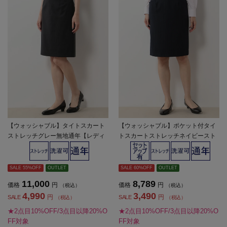
【ウォッシャブル】タイトスカート
【ウォッシャブル】ポケット付タイ
ストレッチグレー無地通年【レディ
トスカートストレッチネイビースト
ース】
ライプ通年【レディース】
SALE 55%OFF
OUTLET
SALE 60%OFF
OUTLET
11,000
8,789
価格
円
価格
円
（税込）
（税込）
4,990
3,490
円
円
SALE
SALE
（税込）
（税込）
★2点目10%OFF/3点目以降20%O
★2点目10%OFF/3点目以降20%O
FF対象
FF対象