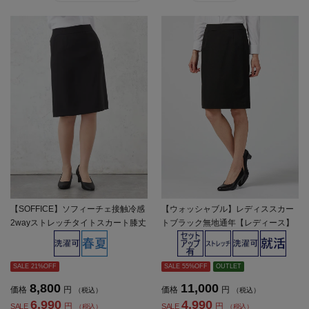
【SOFFICE】ソフィーチェ接触冷感
【ウォッシャブル】レディススカー
2wayストレッチタイトスカート膝丈
トブラック無地通年【レディース】
上下ウォッシャブルストレッチ冷感
春夏【レディース】
SALE 21%OFF
SALE 55%OFF
OUTLET
8,800
11,000
価格
円
価格
円
（税込）
（税込）
6,990
4,990
円
円
SALE
SALE
（税込）
（税込）