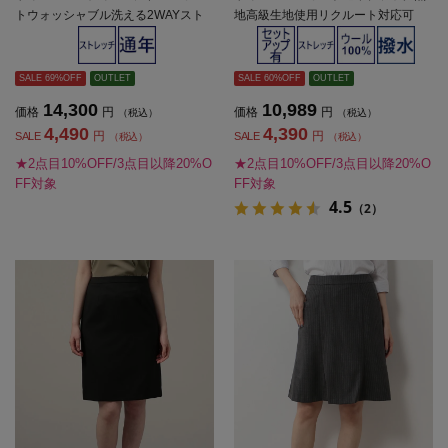
トウォッシャブル洗える2WAYスト
地高級生地使用リクルート対応可
レッチブラックシャドーストライプ
（就活)ストレッチタイトスカート
【レディース】
【レディース】
SALE 69%OFF
OUTLET
SALE 60%OFF
OUTLET
14,300
10,989
価格
円
価格
円
（税込）
（税込）
4,490
4,390
円
円
SALE
SALE
（税込）
（税込）
★2点目10%OFF/3点目以降20%O
★2点目10%OFF/3点目以降20%O
FF対象
FF対象
4.5
（2）