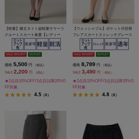
【軽量】膝丈タイト超軽量サマーリ
【ウォッシャブル】ポケット付切替
クルートスカート春夏【レディー
フレアスカートストレッチグレース
ス】
トライプ通年【レディース】
SALE 60%OFF
OUTLET
SALE 60%OFF
OUTLET
5,500
8,789
価格
円
価格
円
（税込）
（税込）
2,200
3,490
円
円
SALE
SALE
（税込）
（税込）
★2点目10%OFF/3点目以降20%O
★2点目10%OFF/3点目以降20%O
FF対象
FF対象
4.5
4.8
（6）
（8）