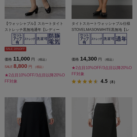
【ウォッシャブル】スカートタイト
タイトスカートウォッシャブル仕様
ストレッチ黒無地通年【レディー
STOVELMASONWHITE黒無地【レ
ス】
ディース】
SALE 20%OFF
11,000
14,300
価格
円
価格
円
（税込）
（税込）
8,800
円
SALE
（税込）
★2点目10%OFF/3点目以降20%O
FF対象
★2点目10%OFF/3点目以降20%O
4.5
FF対象
（8）