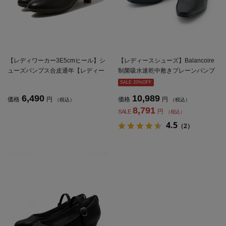
【レディワーカー3E5cmヒール】シ
【レディースシューズ】Balancoire
ューズパンプス合皮通年【レディー
制菌吸水速乾中敷きプレーンパンプ
ス】
スパンプス革ブラック通年【レディ
SALE 20%OFF
ース】
6,490
10,989
価格
円
価格
円
（税込）
（税込）
8,791
円
SALE
（税込）
4.5
（2）