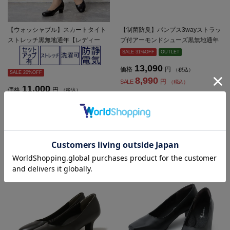
【ウォッシャブル】スカートタイト
【制菌防臭】パンプス3wayストラッ
ストレッチ黒無地通年【レディー
プ付アーモンドシューズ黒無地通年
ス】
【レディース】
SALE 31%OFF
OUTLET
13,090
価格
円
（税込）
SALE 20%OFF
8,990
円
SALE
（税込）
11,000
価格
円
（税込）
8,800
円
SALE
（税込）
★2点目10%OFF/3点目以降20%O
FF対象