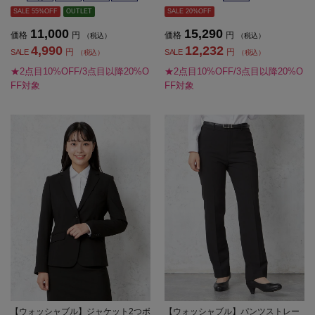
SALE 55%OFF
OUTLET
SALE 20%OFF
11,000
15,290
価格
円
価格
円
（税込）
（税込）
4,990
12,232
円
円
SALE
SALE
（税込）
（税込）
★2点目10%OFF/3点目以降20%O
★2点目10%OFF/3点目以降20%O
FF対象
FF対象
【ウォッシャブル】ジャケット2つボ
【ウォッシャブル】パンツストレー