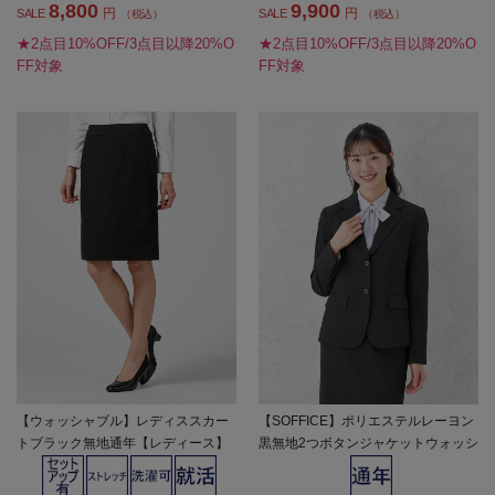
8,800
9,900
円
円
SALE
SALE
（税込）
（税込）
★2点目10%OFF/3点目以降20%O
★2点目10%OFF/3点目以降20%O
FF対象
FF対象
【ウォッシャブル】レディススカー
【SOFFICE】ポリエステルレーヨン
トブラック無地通年【レディース】
黒無地2つボタンジャケットウォッシ
ャブルストレッチ通年【レディー
ス】