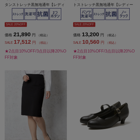
タンストレッチ黒無地通年【レディ
トストレッチ黒無地通年【レディー
ース】
ス】
SALE 20%OFF
SALE 20%OFF
21,890
13,200
価格
円
価格
円
（税込）
（税込）
17,512
10,560
円
円
SALE
SALE
（税込）
（税込）
★2点目10%OFF/3点目以降20%O
★2点目10%OFF/3点目以降20%O
FF対象
FF対象