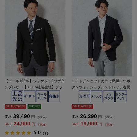
【ウール100％】ジャケット2つボタ
ニットジャケットカラミ織風２つボ
ンブレザー【REDA社製生地】ブラ
タンウォッシャブルストレッチ春夏
ック無地
SALE 37%OFF
OUTLET
SALE 24%OFF
39,490
26,290
価格
円
価格
円
（税込）
（税込）
24,900
19,900
円
円
SALE
SALE
（税込）
（税込）
5.0
（1）