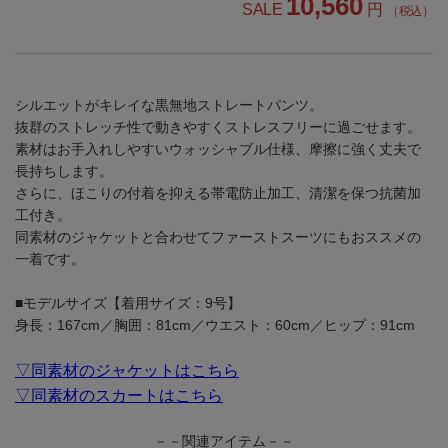
10,560
SALE
円
（税込）
シルエットがキレイな黒無地ストレートパンツ。
抜群のストレッチ性で動きやすくストレスフリーに過ごせます。
素材はお手入れしやすいウォッシャブル仕様、摩擦に強く丈夫で
長持ちします。
さらに、ほこりの付着を抑える帯電防止加工、清潔を保つ抗菌加
工付き。
同素材のジャケットと合わせてファーストスーツにもおススメの
一着です。
■モデルサイズ【着用サイズ：9号】
身長：167cm／胸囲：81cm／ウエスト：60cm／ヒップ：91cm
▽同素材のジャケットはこちら
▽同素材のスカートはこちら
－－関連アイテム－－