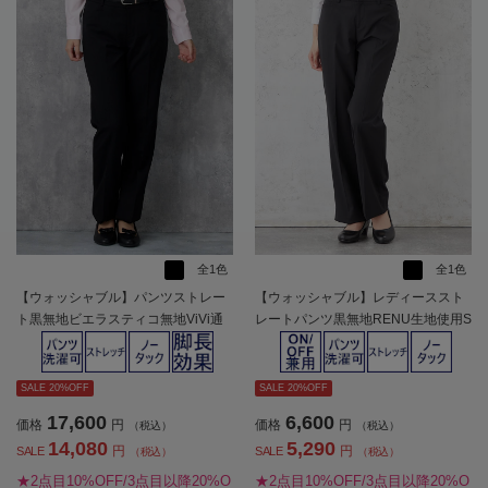
全1色
全1色
【ウォッシャブル】パンツストレー
【ウォッシャブル】レディーススト
ト黒無地ビエラスティコ無地ViVi通
レートパンツ黒無地RENU生地使用S
年【レディース】
OFFICE通年【レディース】
SALE 20%OFF
SALE 20%OFF
17,600
6,600
価格
円
価格
円
（税込）
（税込）
14,080
5,290
円
円
SALE
SALE
（税込）
（税込）
★2点目10%OFF/3点目以降20%O
★2点目10%OFF/3点目以降20%O