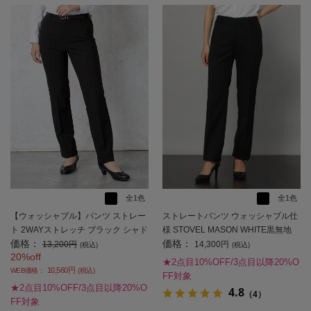
全1色
全1色
【ウォッシャブル】パンツ ストレー
ストレートパンツ ウォッシャブル仕
ト 2WAYストレッチ ブラック シャド
様 STOVEL MASON WHITE黒無地
価格：
価格：
ウストライプ 通年【レディース】
【レディース】
13,200円
14,300円
(税込)
(税込)
20%off
★2点目10%OFF/3点目以降20%O
10,560円
WEB価格：
(税込)
FF対象
★2点目10%OFF/3点目以降20%O
4.8
（4）
FF対象