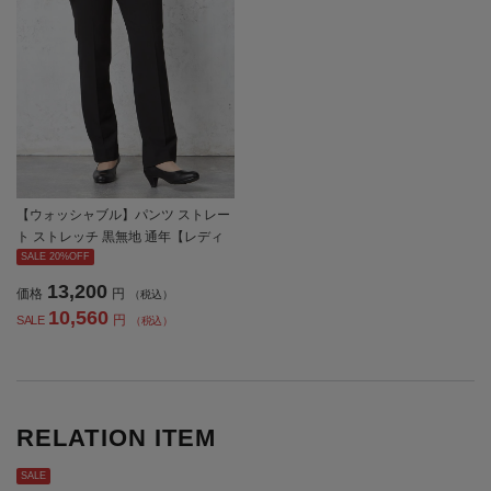
【ウォッシャブル】パンツ ストレー
ト ストレッチ 黒無地 通年【レディ
ース】
SALE 20%OFF
13,200
価格
円
（税込）
10,560
円
SALE
（税込）
RELATION ITEM
SALE