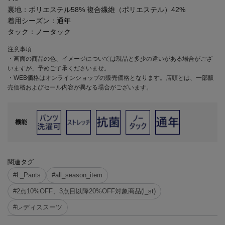
裏地：ポリエステル58% 複合繊維（ポリエステル）42%
着用シーズン：
通年
タック：
ノータック
注意事項
・画面の商品の色、イメージについては現品と多少の違いがある場合がござ
いますが、予めご了承くださいませ。
・WEB価格はオンラインショップの販売価格となります。店頭とは、一部販
売価格およびセール内容が異なる場合がございます。
機能
関連タグ
#L_Pants
#all_season_item
#2点10%OFF、3点目以降20%OFF対象商品(l_st)
#レディススーツ