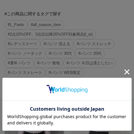
#この商品に関するタグで探す
#L_Pants
#all_season_item
#2点10%OFF、3点目以降20%OFF対象商品(l_st)
#レディススーツ
#パンツ 洗える
#パンツ ストレッチ
#パンツ ノータック
#パンツ 30代
#パンツ 20代
#通年 パンツ
#パンツ 無地
#パンツ 今日は凛としたい
#パンツ ストレート
#パンツ WEB限定
※クリックするとタグに関連した商品が表示されます。
RECOMMEND