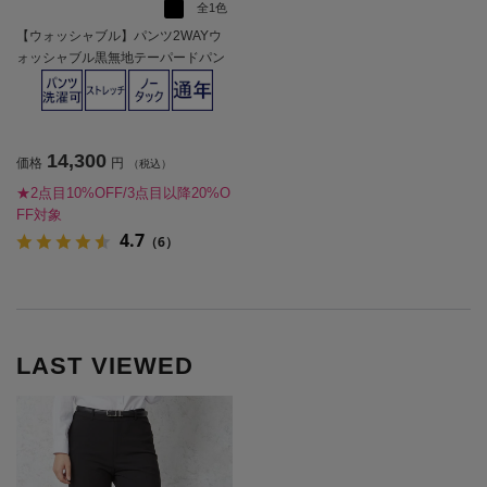
全1色
【ウォッシャブル】パンツ2WAYウ
ォッシャブル黒無地テーパードパン
ツストーベルアンドメイソン通年
【レディース】
14,300
価格
円
（税込）
★2点目10%OFF/3点目以降20%O
FF対象
4.7
（6）
LAST VIEWED