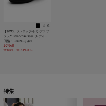
全1色
【3WAY】ストラップ付パンプス ブ
ラック Balancoire 通年【レディー
価格：
ス】
13,090円
(税込)
20%off
10,472円
WEB価格：
(税込)
特集