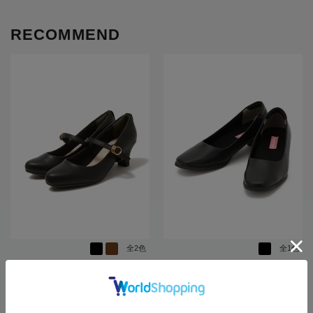
RECOMMEND
全2色
全1色
シューズパンプス合皮通年【レディ
【外反母趾対応】レディースパンプ
ース】
ススクエアプレーン3cmヒール【フ
ァイテン】【レディース】
SALE 58%OFF
OUTLET
SALE 20%OFF