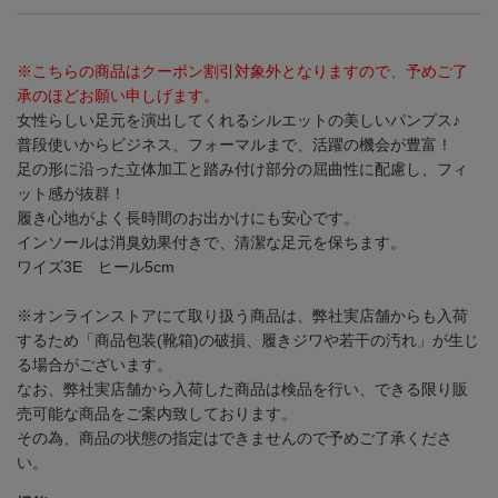
※こちらの商品はクーポン割引対象外となりますので、予めご了
承のほどお願い申しげます。
女性らしい足元を演出してくれるシルエットの美しいパンプス♪
普段使いからビジネス、フォーマルまで、活躍の機会が豊富！
足の形に沿った立体加工と踏み付け部分の屈曲性に配慮し、フィ
ット感が抜群！
履き心地がよく長時間のお出かけにも安心です。
インソールは消臭効果付きで、清潔な足元を保ちます。
ワイズ3E ヒール5cm
※オンラインストアにて取り扱う商品は、弊社実店舗からも入荷
するため「商品包装(靴箱)の破損、履きジワや若干の汚れ」が生じ
る場合がございます。
なお、弊社実店舗から入荷した商品は検品を行い、できる限り販
売可能な商品をご案内致しております。
その為、商品の状態の指定はできませんので予めご了承くださ
い。