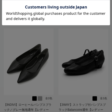
10,780
10,989
価格
円
価格
円
（税込）
（税込）
4,490
8,791
円
円
SALE
SALE
（税込）
（税込）
2.0
（1）
全2色
全1色
【INDIVI】ローヒールパンプスブラ
【3WAY】ストラップ付パンプスブ
ック／グレー無地通年【レディー
ラックBalancoire通年【レディー