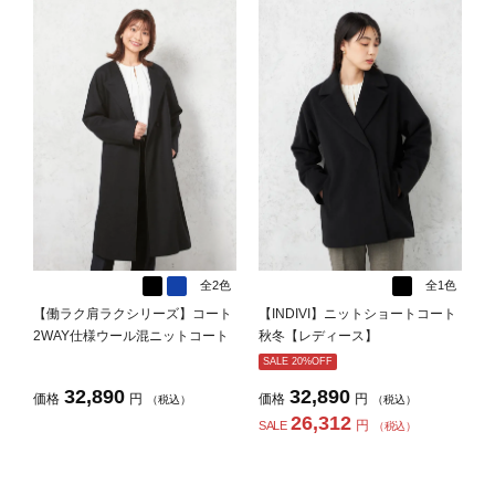
全2色
全1色
【働ラク肩ラクシリーズ】コート
【INDIVI】ニットショートコート
2WAY仕様ウール混ニットコート
秋冬【レディース】
無地STOVEL＆MASONWHITE秋
SALE 20%OFF
冬【レディース】
32,890
32,890
価格
円
価格
円
（税込）
（税込）
26,312
円
SALE
（税込）