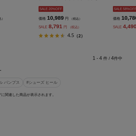
ディース】
SALE 20%OFF
SALE 58%OF
10,989
10,78
価格
円
価格
込）
（税込）
8,791
4,49
SALE
円
SALE
（税込）
4.5
（2）
1 - 4
4
件 /
件中
す
ル パンプス
#シューズ ヒール
グに関連した商品が表示されます。