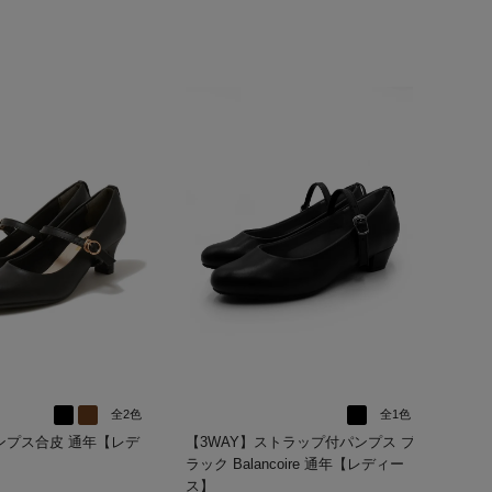
全2色
全1色
合皮 通年【レデ
【3WAY】ストラップ付パンプス ブ
ラック Balancoire 通年【レディー
ス】