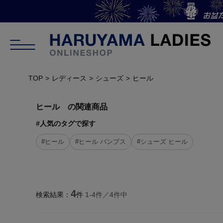
TOP
レディース
シューズ
ヒール
ヒール の関連商品
#人気のタグで探す
#ヒール
#ヒール パンプス
#シューズ ヒール
4
検索結果：
件
1-
4
件／
4
件中