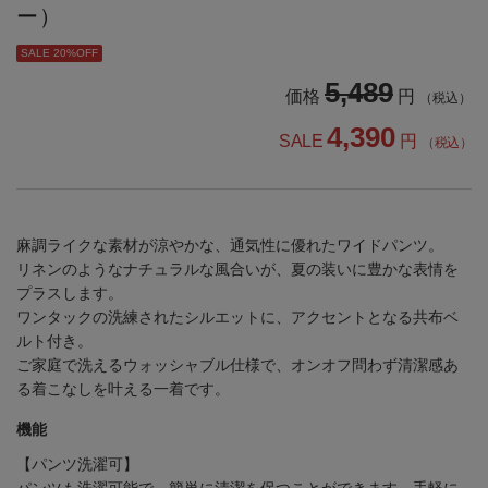
ー）
SALE 20%OFF
5,489
価格
円
（税込）
4,390
SALE
円
（税込）
麻調ライクな素材が涼やかな、通気性に優れたワイドパンツ。
リネンのようなナチュラルな風合いが、夏の装いに豊かな表情を
プラスします。
ワンタックの洗練されたシルエットに、アクセントとなる共布ベ
ルト付き。
ご家庭で洗えるウォッシャブル仕様で、オンオフ問わず清潔感あ
る着こなしを叶える一着です。
機能
【パンツ洗濯可】
パンツも洗濯可能で、簡単に清潔を保つことができます。手軽に