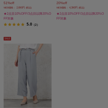
51%off
20%off
ス】
春夏【レディース】
2,690円
4,390円
WEB価格：
(税込)
WEB価格：
(税込)
★2点目10%OFF/3点目以降20%O
★2点目10%OFF/3点目以降20%O
FF対象
FF対象
5.0
（2）
SALE