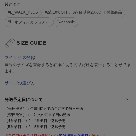
関連タグ
#L_WALK_PLUS
#2点10%OFF、3点目以降20%OFF対象商品
#L_オフィスカジュアル
#washable
SIZE GUIDE
マイサイズ登録
自分のサイズを登録すると在庫のある商品だけを表示することができ
ます。
サイズの選び方
発送予定日について
（当日発送）：午前9時までのご注文で当日発送
（翌日発送）：ご注文の翌営業日の発送
（4営業日）：2～4営業日で発送予定
（5営業日）：3～5営業日で発送予定
※
発送日は土日祝日や棚卸などの
弊社指定の休業日
を除きます。