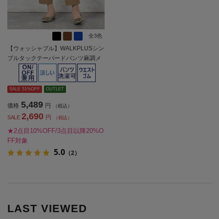
全3色
【ウォッシャブル】WALKPLUSシン
プルタックテーパードパンツ麻調メ
ッシュ素材無地春夏【レディース】
SALE 51%OFF
OUTLET
5,489
価格
円
（税込）
2,690
円
SALE
（税込）
★2点目10%OFF/3点目以降20%O
FF対象
5.0
（2）
LAST VIEWED