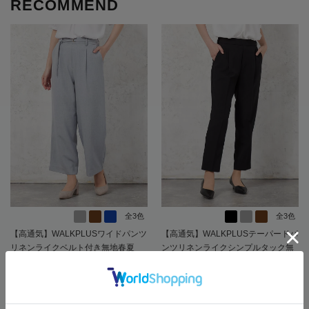
RECOMMEND
全3色
全3色
【高通気】WALKPLUSワイドパンツ
【高通気】WALKPLUSテーパードパ
リネンライクベルト付き無地春夏
ンツリネンライクシンプルタック無
【レディース】
地春夏【レディース】
SALE 27%OFF
SALE 27%OFF