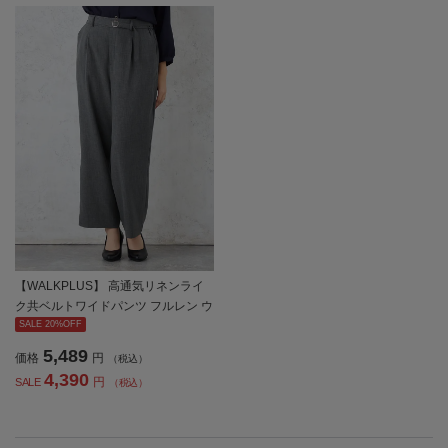
【WALKPLUS】 高通気リネンライ
ク共ベルトワイドパンツ フルレン ウ
ォッシャブル ワンタック 春夏【レデ
SALE 20%OFF
ィース】
5,489
価格
円
（税込）
4,390
円
SALE
（税込）