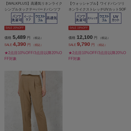
【WALKPLUS】高通気リネンライク
【ウォッシャブル】ワイドパンツリ
シンプルタックテーパードパンツフ
ネンライクストレッチUVカットSOF
ルレンワンタックウォッシャブル春
FICE春夏【レディース】
夏【レディース】
SALE 20%OFF
SALE 19%OFF
5,489
12,100
価格
円
価格
円
（税込）
（税込）
4,390
9,790
円
円
SALE
SALE
（税込）
（税込）
★2点目10%OFF/3点目以降20%O
★2点目10%OFF/3点目以降20%O
FF対象
FF対象