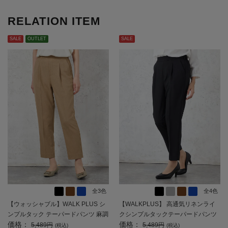
RELATION ITEM
SALE
OUTLET
SALE
全3色
全4色
【ウォッシャブル】WALK PLUS シ
【WALKPLUS】 高通気リネンライ
ンプルタック テーパードパンツ 麻調
クシンプルタックテーパードパンツ
価格：
価格：
メッシュ素材 無地 春夏【レディー
フルレン ワンタック ウォッシャブル
5,489円
5,489円
(税込)
(税込)