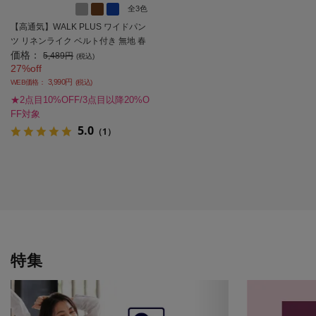
全3色
【高通気】WALK PLUS ワイドパン
ツ リネンライク ベルト付き 無地 春
価格：
夏【レディース】
5,489円
(税込)
27%off
3,990円
WEB価格：
(税込)
★2点目10%OFF/3点目以降20%O
FF対象
5.0
（1）
特集