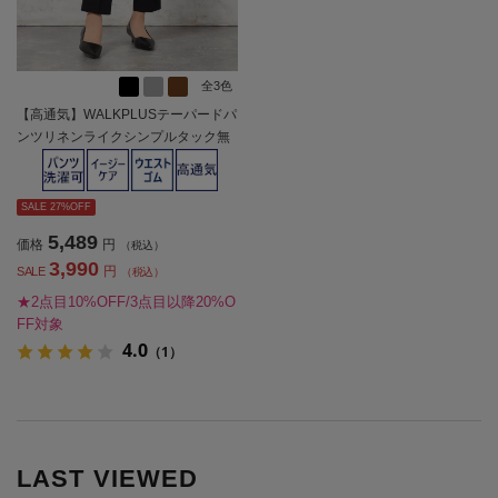
全3色
【高通気】WALKPLUSテーパードパ
ンツリネンライクシンプルタック無
地春夏【レディース】
SALE 27%OFF
5,489
価格
円
（税込）
3,990
円
SALE
（税込）
★2点目10%OFF/3点目以降20%O
FF対象
4.0
（1）
LAST VIEWED