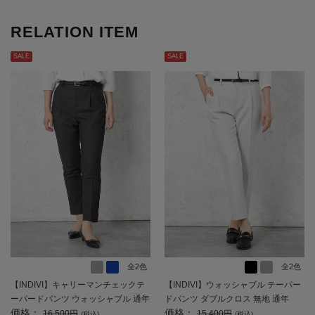
RELATION ITEM
SALE
SALE
全2色
全2色
【INDIVI】キャリーマンチェックテ
【INDIVI】ウォッシャブル テーパー
ーパードパンツ ウォッシャブル 通年
ドパンツ ダブルクロス 無地 通年
価格：
価格：
【レディース】
【レディース】
16,500円
15,400円
(税込)
(税込)