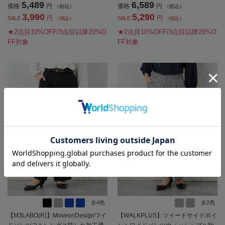
5,489
6,589
価格
円
価格
円
（税込）
（税込）
3,990
5,290
円
円
SALE
SALE
（税込）
（税込）
★2点目10%OFF/3点目以降20%O
★2点目10%OFF/3点目以降20%O
FF対象
FF対象
全4色
全2色
【M3LABO(R)】MoveonDesignワイ
【WALKPLUS】ツイードサイドポイ