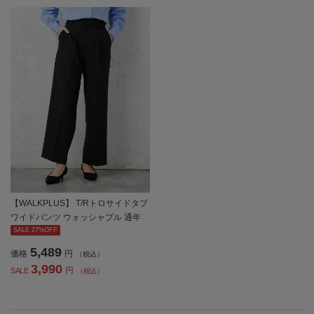
【WALKPLUS】 T/Rトロサイドタブ
ワイドパンツ ウォッシャブル 通年
【レディース】
SALE 27%OFF
5,489
価格
円
（税込）
3,990
円
SALE
（税込）