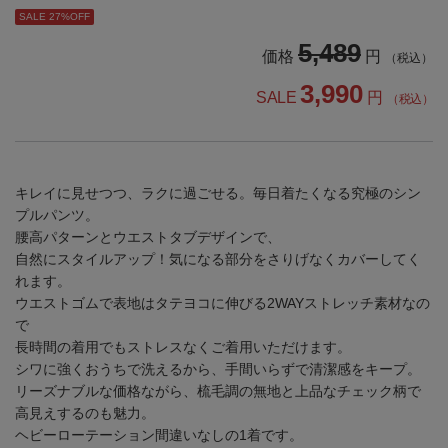
SALE 27%OFF
5,489
価格
円
（税込）
3,990
SALE
円
（税込）
キレイに見せつつ、ラクに過ごせる。毎日着たくなる究極のシン
プルパンツ。
腰高パターンとウエストタブデザインで、
自然にスタイルアップ！気になる部分をさりげなくカバーしてく
れます。
ウエストゴムで表地はタテヨコに伸びる2WAYストレッチ素材なの
で
長時間の着用でもストレスなくご着用いただけます。
シワに強くおうちで洗えるから、手間いらずで清潔感をキープ。
リーズナブルな価格ながら、梳毛調の無地と上品なチェック柄で
高見えするのも魅力。
ヘビーローテーション間違いなしの1着です。