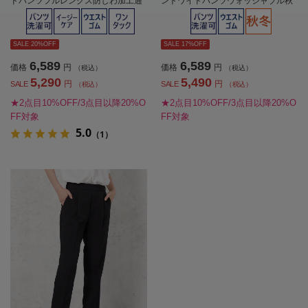
ドパンツフルレングス防しわ加工通
ントワイドパンツウォッシャブル秋
年【レディース】
冬【レディース】
SALE 20%OFF
SALE 17%OFF
6,589
6,589
価格
円
価格
円
（税込）
（税込）
5,290
5,490
円
円
SALE
SALE
（税込）
（税込）
★2点目10%OFF/3点目以降20%O
★2点目10%OFF/3点目以降20%O
FF対象
FF対象
5.0
（1）