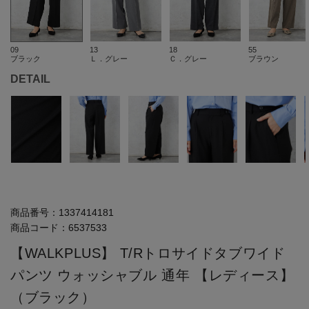
09
13
18
55
ブラック
Ｌ．グレー
Ｃ．グレー
ブラウン
DETAIL
商品番号：
1337414181
商品コード：
6537533
【WALKPLUS】 T/Rトロサイドタブワイド
パンツ ウォッシャブル 通年 【レディース】
（ブラック）