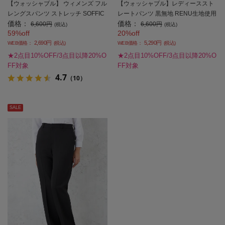
【ウォッシャブル】 ウィメンズ フル
【ウォッシャブル】レディーススト
レングスパンツ ストレッチ SOFFIC
レートパンツ 黒無地 RENU生地使用
価格：
価格：
E ブラック 無地 通年【レディース】
SOFFICE 通年【レディース】
6,600円
6,600円
(税込)
(税込)
59%off
20%off
2,690円
5,290円
WEB価格：
(税込)
WEB価格：
(税込)
★2点目10%OFF/3点目以降20%O
★2点目10%OFF/3点目以降20%O
FF対象
FF対象
4.7
（10）
SALE