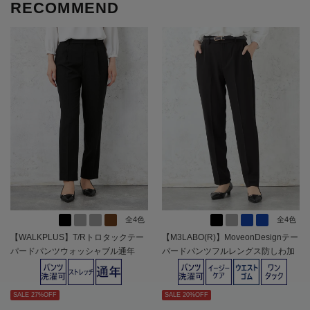
RECOMMEND
全4色
全4色
【WALKPLUS】T/Rトロタックテー
【M3LABO(R)】MoveonDesignテー
パードパンツウォッシャブル通年
パードパンツフルレングス防しわ加
【レディース】
工通年【レディース】
SALE 27%OFF
SALE 20%OFF