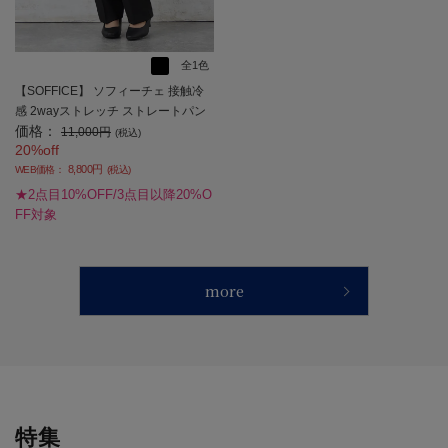
全1色
【SOFFICE】 ソフィーチェ 接触冷
感 2wayストレッチ ストレートパン
価格：
ツ フルレン 上下ウォッシャブル ス
11,000円
(税込)
20%off
トレッチ 冷感 春夏【レディース】
8,800円
WEB価格：
(税込)
★2点目10%OFF/3点目以降20%O
FF対象
more
特集