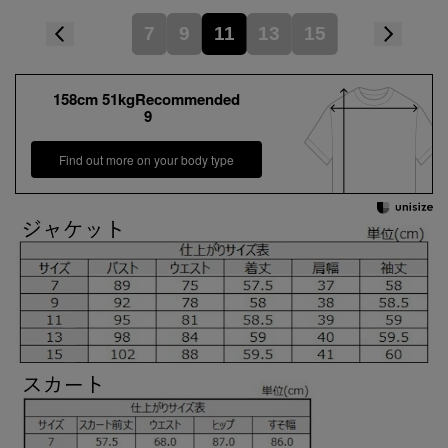
7
9
11
13
15
158cm 51kgRecommended
9
Find out more on your body type