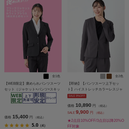
全1色
全2色
【WEB限定】褒められパンツスーツ
【即納】【パンツスーツ上下セッ
セット（ジャケット+パンツ+スキッ
ト】ハイストレッチカラーレスジャ
パーブラウス）【レディース】
ケットパンツセット【WEB限定】
SALE 9%OFF
【レディース】
10,890
価格
円
（税込）
9,900
円
SALE
（税込）
15,400
価格
円
（税込）
★2点目10%OFF/3点目以降20%O
5.0
（4）
FF対象