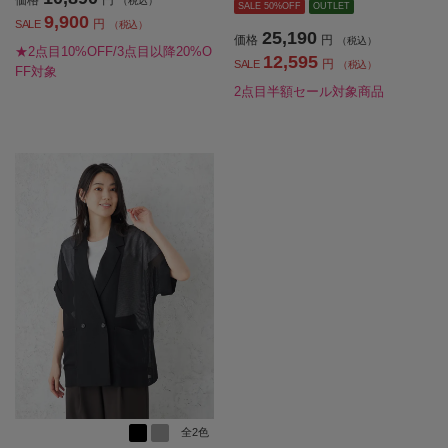
価格
円
（税込）
SALE 50%OFF
OUTLET
9,900
円
SALE
（税込）
25,190
価格
円
（税込）
★2点目10%OFF/3点目以降20%O
12,595
円
SALE
（税込）
FF対象
2点目半額セール対象商品
全2色