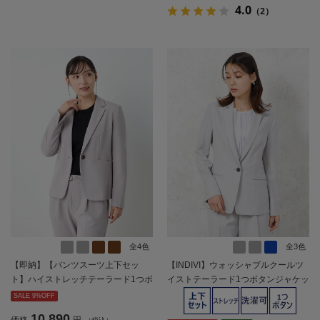
4.0
（2）
全4色
全3色
【即納】【パンツスーツ上下セッ
【INDIVI】ウォッシャブルクールツ
ト】ハイストレッチテーラード1つボ
イストテーラード1つボタンジャケッ
タンジャケットパンツセット【WEB
ト無地【レディース】
SALE 9%OFF
限定】【レディース】
10,890