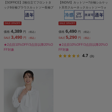
【SOFFICE】2枚仕立てフロントタ
【INDIVI】カットソー7分袖シルケッ
ック9分袖ブラウスカットソー長袖プ
ト天竺クルーネックカットソーウォ
ルオーバーソフィーチェ消臭加工ウ
ッシャブル無地通年【レディース】
ォッシャブル通年【レディース】
SALE 20%OFF
SALE 18%OFF
4,389
6,490
価格
円
価格
円
（税込）
（税込）
3,490
5,290
円
円
SALE
SALE
（税込）
（税込）
★2点目10%OFF/3点目以降20%O
★2点目10%OFF/3点目以降20%O
FF対象
FF対象
4.7
（3）