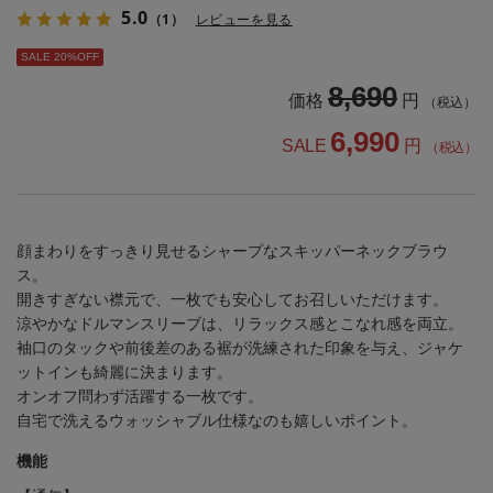
5.0
（1）
レビューを見る
SALE 20%OFF
8,690
価格
円
（税込）
6,990
SALE
円
（税込）
顔まわりをすっきり見せるシャープなスキッパーネックブラウ
ス。
開きすぎない襟元で、一枚でも安心してお召しいただけます。
涼やかなドルマンスリーブは、リラックス感とこなれ感を両立。
袖口のタックや前後差のある裾が洗練された印象を与え、ジャケ
ットインも綺麗に決まります。
オンオフ問わず活躍する一枚です。
自宅で洗えるウォッシャブル仕様なのも嬉しいポイント。
機能