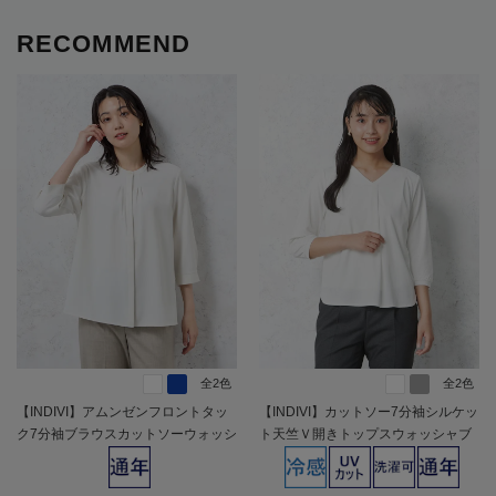
RECOMMEND
全2色
全2色
【INDIVI】アムンゼンフロントタッ
【INDIVI】カットソー7分袖シルケッ
ク7分袖ブラウスカットソーウォッシ
ト天竺Ｖ開きトップスウォッシャブ
ャブル通年【レディース】
ル無地通年【レディース】