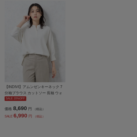
【INDIVI】アムンゼンキーネック 7
分袖ブラウス カットソー 長袖 ウォ
ッシャブル 通年 【レディース】
SALE 20%OFF
8,690
価格
円
（税込）
6,990
円
SALE
（税込）