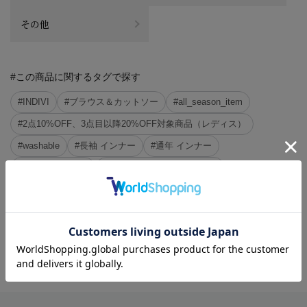
その他
#この商品に関するタグで探す
#INDIVI
#ブラウス＆カットソー
#all_season_item
#2点10%OFF、3点目以降20%OFF対象商品（レディス）
#washable
#長袖 インナー
#通年 インナー
#インナー 洗える
#ブラウス はじめての出勤日
#ブラウス 通年
#洗える ブラウス
#インナー はじめての出勤日
#インナー すっきり
#ジャケット すっきり
#インナー タック
※クリックするとタグに関連した商品が表示されます。