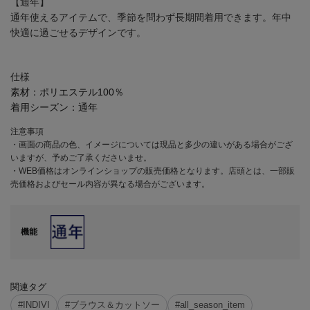
【通年】
通年使えるアイテムで、季節を問わず長期間着用できます。年中
快適に過ごせるデザインです。
仕様
素材：
ポリエステル100％
着用シーズン：
通年
注意事項
・画面の商品の色、イメージについては現品と多少の違いがある場合がござ
いますが、予めご了承くださいませ。
・WEB価格はオンラインショップの販売価格となります。店頭とは、一部販
売価格およびセール内容が異なる場合がございます。
機能
関連タグ
#INDIVI
#ブラウス＆カットソー
#all_season_item