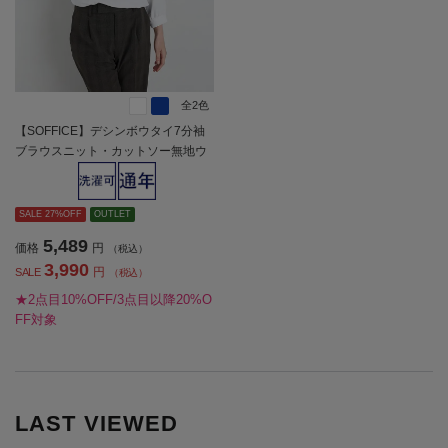
全2色
【SOFFICE】デシンボウタイ7分袖
ブラウスニット・カットソー無地ウ
ォッシャブル通年【レディース】
SALE 27%OFF
OUTLET
5,489
価格
円
（税込）
3,990
円
SALE
（税込）
★2点目10%OFF/3点目以降20%O
FF対象
LAST VIEWED