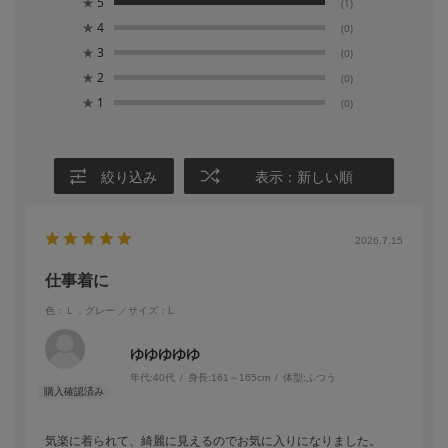
★
5
(1)
★
4
(0)
★
3
(0)
★
2
(0)
★
1
(0)
絞り込み
表示：新しい順
2026.7.15
仕事着に
色：Ｌ．グレー
／サイズ：L
ゆゆゆゆゆ
年代:
40代
身長:
161～165cm
体型:
ふつう
気楽に着られて、綺麗に見えるのでお気に入りになりました。