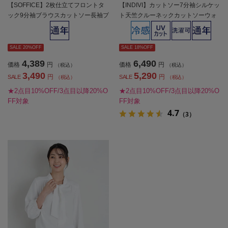
【SOFFICE】2枚仕立てフロントタ
【INDIVI】カットソー7分袖シルケッ
ック9分袖ブラウスカットソー長袖プ
ト天竺クルーネックカットソーウォ
ルオーバーソフィーチェ消臭加工ウ
ッシャブル無地通年【レディース】
ォッシャブル通年【レディース】
SALE 20%OFF
SALE 18%OFF
4,389
6,490
価格
円
価格
円
（税込）
（税込）
3,490
5,290
円
円
SALE
SALE
（税込）
（税込）
★2点目10%OFF/3点目以降20%O
★2点目10%OFF/3点目以降20%O
FF対象
FF対象
4.7
（3）