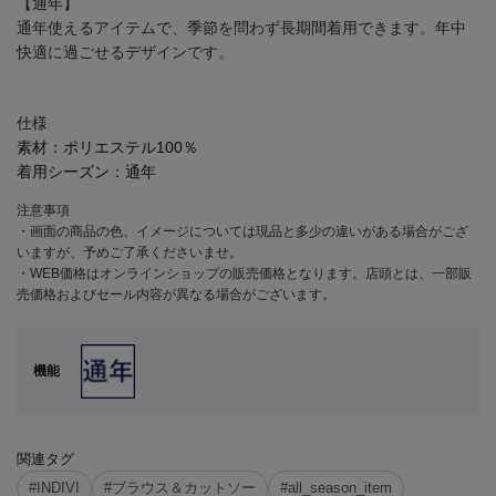
【通年】
通年使えるアイテムで、季節を問わず長期間着用できます。年中
快適に過ごせるデザインです。
仕様
素材：
ポリエステル100％
着用シーズン：
通年
注意事項
・画面の商品の色、イメージについては現品と多少の違いがある場合がござ
いますが、予めご了承くださいませ。
・WEB価格はオンラインショップの販売価格となります。店頭とは、一部販
売価格およびセール内容が異なる場合がございます。
機能
関連タグ
#INDIVI
#ブラウス＆カットソー
#all_season_item