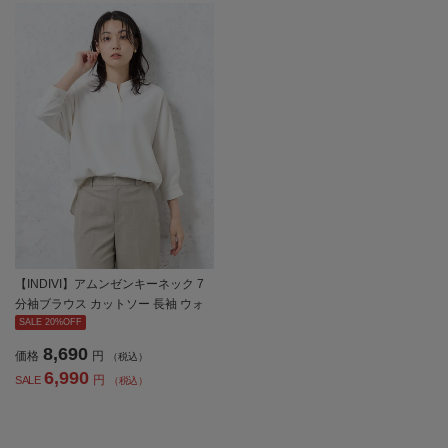
【INDIVI】アムンゼンキーネック 7
分袖ブラウス カットソー 長袖 ウォ
ッシャブル 通年 【レディース】
SALE 20%OFF
8,690
価格
円
（税込）
6,990
円
SALE
（税込）