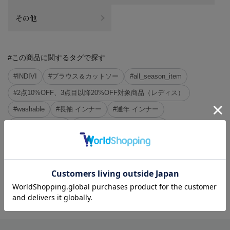
その他
#この商品に関するタグで探す
#INDIVI
#ブラウス＆カットソー
#all_season_item
#2点10%OFF、3点目以降20%OFF対象商品（レディス）
#washable
#長袖 インナー
#通年 インナー
#インナー 洗える
#ブラウス はじめての出勤日
#ブラウス 通年
#洗える ブラウス
#インナー はじめての出勤日
#インナー すっきり
#ジャケット すっきり
#インナー タック
※クリックするとタグに関連した商品が表示されます。