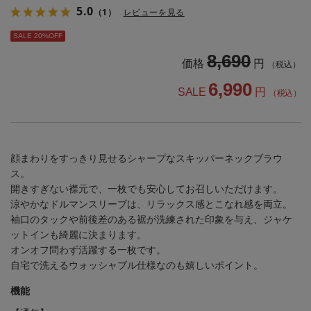
5.0
（1）
レビューを見る
SALE 20%OFF
8,690
価格
円
（税込）
6,990
SALE
円
（税込）
顔まわりをすっきり見せるシャープなスキッパーネックブラウ
ス。
開きすぎない襟元で、一枚でも安心してお召しいただけます。
涼やかなドルマンスリーブは、リラックス感とこなれ感を両立。
袖口のタックや前後差のある裾が洗練された印象を与え、ジャケ
ットインも綺麗に決まります。
オンオフ問わず活躍する一枚です。
自宅で洗えるウォッシャブル仕様なのも嬉しいポイント。
機能