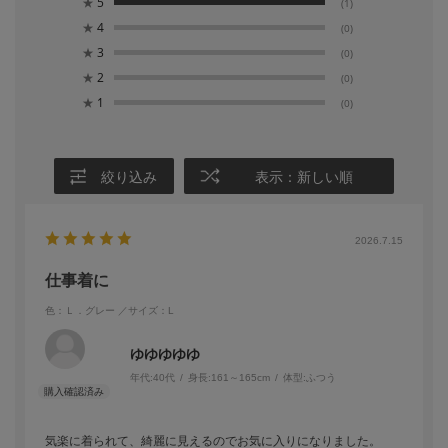
★
5
(1)
★
4
(0)
★
3
(0)
★
2
(0)
★
1
(0)
絞り込み
表示：新しい順
2026.7.15
仕事着に
色：Ｌ．グレー
／サイズ：L
ゆゆゆゆゆ
年代:
40代
身長:
161～165cm
体型:
ふつう
気楽に着られて、綺麗に見えるのでお気に入りになりました。