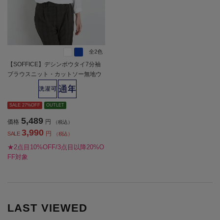
全2色
【SOFFICE】デシンボウタイ7分袖
ブラウスニット・カットソー無地ウ
ォッシャブル通年【レディース】
SALE 27%OFF
OUTLET
5,489
価格
円
（税込）
3,990
円
SALE
（税込）
★2点目10%OFF/3点目以降20%O
FF対象
LAST VIEWED