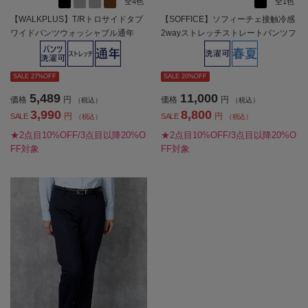
全4色
全1色
【WALKPLUS】T/Rトロサイドタブ
【SOFFICE】ソフィーチェ接触冷感
ワイドパンツウォッシャブル通年
2wayストレッチストレートパンツフ
【レディース】
ルレン上下ウォッシャブルストレッ
チ冷感春夏【レディース】
SALE 27%OFF
SALE 20%OFF
5,489
11,000
価格
円
価格
円
（税込）
（税込）
3,990
8,800
円
円
SALE
SALE
（税込）
（税込）
★2点目10%OFF/3点目以降20%O
★2点目10%OFF/3点目以降20%O
FF対象
FF対象