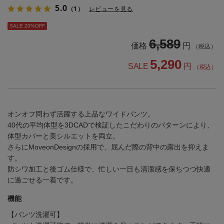
5.0
（1）
レビューを見る
SALE 20%OFF
6,589
価格
円
（税込）
5,290
SALE
円
（税込）
オンオフ問わず活躍する上品なワイドパンツ。
40代の平均体型を3DCADで検証したこだわりのパターンにより、
体型カバーと美シルエットを両立。
さらにMoveonDesignの採用で、屈んだ際の背中の露出を抑えま
す。
防シワ加工と後ゴム仕様で、忙しい一日も清潔感を保ちつつ快適
に過ごせる一着です。
機能
【パンツ洗濯可】