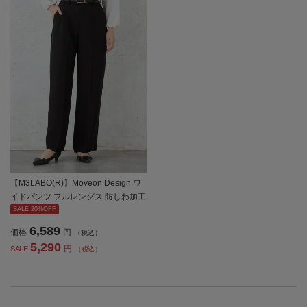
【M3LABO(R)】Moveon Design ワ
イドパンツ フルレングス 防しわ加工
通年 【レディース】
SALE 20%OFF
6,589
価格
円
（税込）
5,290
円
SALE
（税込）