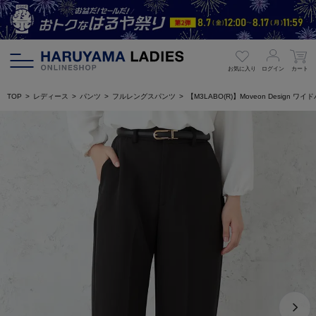
お気に入り
ログイン
カート
TOP
レディース
パンツ
フルレングスパンツ
【M3LABO(R)】Moveon Desig