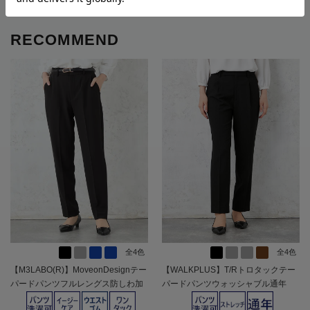
RECOMMEND
全4色
全4色
【M3LABO(R)】MoveonDesignテー
【WALKPLUS】T/Rトロタックテー
パードパンツフルレングス防しわ加
パードパンツウォッシャブル通年
工通年【レディース】
【レディース】