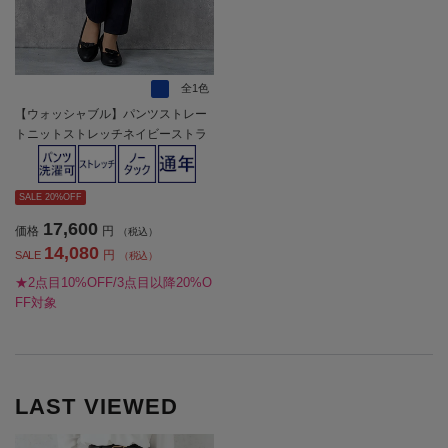
全1色
【ウォッシャブル】パンツストレー
トニットストレッチネイビーストラ
イプViVi通年【レディース】
SALE 20%OFF
17,600
価格
円
（税込）
14,080
円
SALE
（税込）
★2点目10%OFF/3点目以降20%O
FF対象
LAST VIEWED