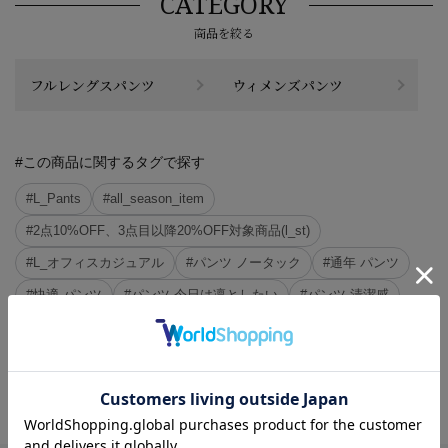
CATEGORY
商品を絞る
フルレングスパンツ
ウィメンズパンツ
#この商品に関するタグで探す
#L_Pants
#all_season_item
#2点10%OFF、3点目以降20%OFF対象商品(l_st)
#L_オフィスカジュアル
#パンツ ノータック
#通年 パンツ
#快適 パンツ
#パンツ 今日は凛としたい
#パンツ 清潔感
#快適 通年
#ワイドパンツ 今日は凛としたい
#パンツ 上品
#ワイドパンツ 快適
#ワイドパンツ 通年
※クリックするとタグに関連した商品が表示されます。