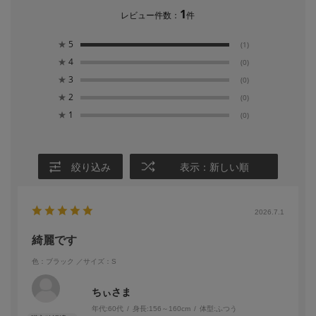
1
レビュー件数：
件
★
5
(1)
★
4
(0)
★
3
(0)
★
2
(0)
★
1
(0)
絞り込み
表示：新しい順
2026.7.1
綺麗です
色：ブラック
／サイズ：S
ちぃさま
年代:
60代
身長:
156～160cm
体型:
ふつう