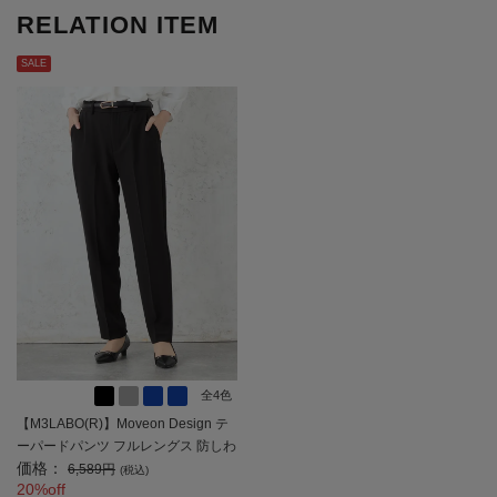
RELATION ITEM
SALE
全4色
【M3LABO(R)】Moveon Design テ
ーパードパンツ フルレングス 防しわ
価格：
加工 通年 【レディース】
6,589円
(税込)
20%off