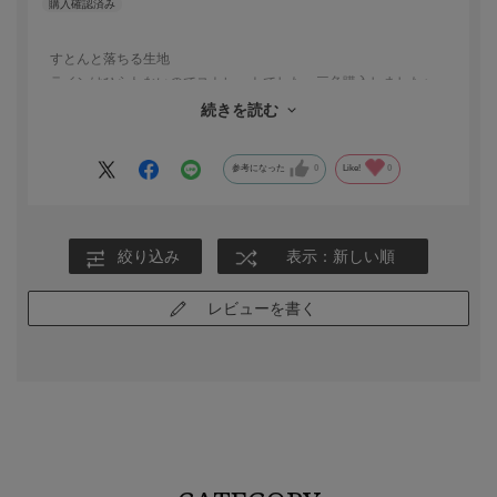
すとんと落ちる生地
ラインはひらわないのでストレートでした。三色購入しました♪
メンズライクに着たいのでパターンは変えないで販売して秋冬物
続きを読む
も展開してほしい。ボルドーに近い色待ってます
参考になった
0
Like!
0
絞り込み
表示：新しい順
レビューを書く