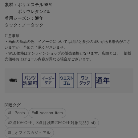
素材：
ポリエステル98％
ポリウレタン2％
着用シーズン：
通年
タック：
ノータック
注意事項
・画面の商品の色、イメージについては現品と多少の違いがある場合がござ
いますが、予めご了承くださいませ。
・WEB価格はオンラインショップの販売価格となります。店頭とは、一部販
売価格およびセール内容が異なる場合がございます。
機能
関連タグ
#L_Pants
#all_season_item
#2点10%OFF、3点目以降20%OFF対象商品(l_st)
#L_オフィスカジュアル