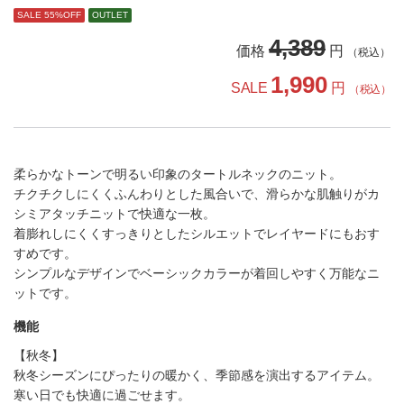
SALE 55%OFF
OUTLET
4,389
価格
円
（税込）
1,990
SALE
円
（税込）
柔らかなトーンで明るい印象のタートルネックのニット。
チクチクしにくくふんわりとした風合いで、滑らかな肌触りがカ
シミアタッチニットで快適な一枚。
着膨れしにくくすっきりとしたシルエットでレイヤードにもおす
すめです。
シンプルなデザインでベーシックカラーが着回しやすく万能なニ
ットです。
機能
【秋冬】
秋冬シーズンにぴったりの暖かく、季節感を演出するアイテム。
寒い日でも快適に過ごせます。