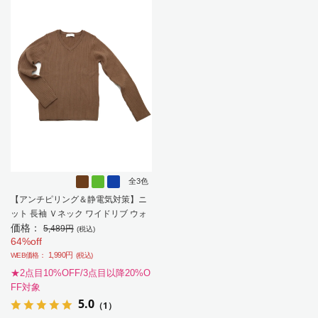
全3色
【アンチピリング＆静電気対策】ニ
ット 長袖 Ｖネック ワイドリブ ウォ
価格：
ッシャブル 無地 SOFFICE 秋冬【レ
5,489円
(税込)
64%off
ディース】
1,990円
WEB価格：
(税込)
★2点目10%OFF/3点目以降20%O
FF対象
5.0
（1）