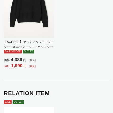
【SOFFICE】 カシミアタッチニット
タートルネック ニット・カットソー
長袖 ソフィーチェ 秋冬 【レディー
SALE 55%OFF
OUTLET
ス】
4,389
価格
円
（税込）
1,990
円
SALE
（税込）
RELATION ITEM
SALE
OUTLET