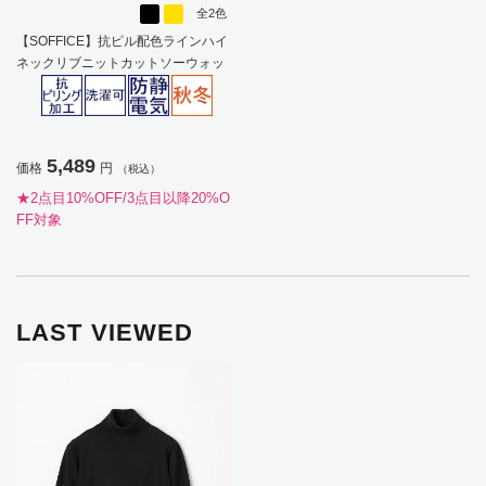
全2色
【SOFFICE】抗ピル配色ラインハイ
ネックリブニットカットソーウォッ
シャブル放電抗ピリング秋冬【レデ
ィース】
5,489
価格
円
（税込）
★2点目10%OFF/3点目以降20%O
FF対象
LAST VIEWED