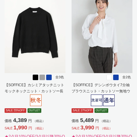
全3色
全2色
【SOFFICE】カシミアタッチニット
【SOFFICE】デシンボウタイ7分袖
モックネックニット・カットソー長
ブラウスニット・カットソー無地ウ
袖ソフィーチェ秋冬【レディース】
ォッシャブル通年【レディース】
SALE 55%OFF
OUTLET
SALE 27%OFF
OUTLET
4,389
5,489
価格
円
価格
円
（税込）
（税込）
1,990
3,990
円
円
SALE
SALE
（税込）
（税込）
★2点目10%OFF/3点目以降20%O
★2点目10%OFF/3点目以降20%O