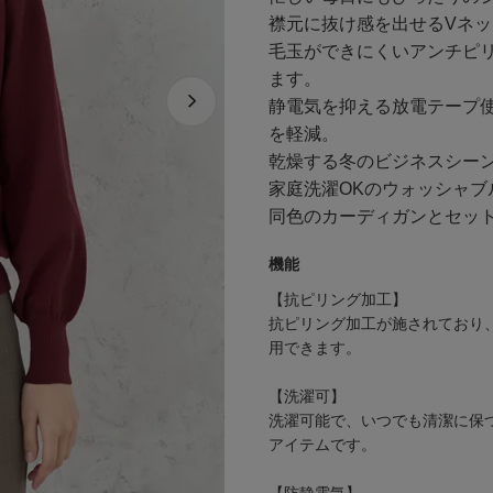
襟元に抜け感を出せるVネ
毛玉ができにくいアンチピ
ます。
静電気を抑える放電テープ
を軽減。
乾燥する冬のビジネスシー
家庭洗濯OKのウォッシャブ
同色のカーディガンとセッ
機能
【抗ピリング加工】
抗ピリング加工が施されており
用できます。
【洗濯可】
洗濯可能で、いつでも清潔に保
アイテムです。