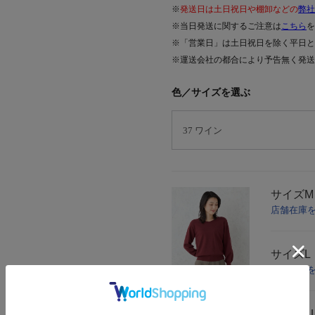
※
発送日は土日祝日や棚卸などの
弊社
※当日発送に関するご注意は
こちら
を
※「営業日」は土日祝日を除く平日と
※運送会社の都合により予告無く発送
色／サイズを選ぶ
サイズ
店舗在庫
サイズ
店舗在庫
サイズ
L