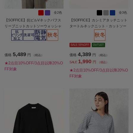
全2色
全3色
【SOFFICE】抗ピルVネックパフス
【SOFFICE】カシミアタッチニット
リーブニットカットソーウォッシャ
タートルネックニット・カットソー
ブル放電抗ピリング秋冬【レディー
長袖ソフィーチェ秋冬【レディー
ス】
ス】
SALE 55%OFF
OUTLET
5,489
4,389
価格
円
価格
円
（税込）
（税込）
1,990
円
SALE
（税込）
★2点目10%OFF/3点目以降20%O
FF対象
★2点目10%OFF/3点目以降20%O
FF対象