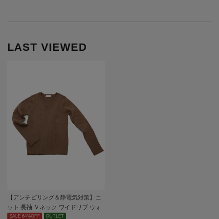
LAST VIEWED
【アンチピリング＆静電気対策】ニ
ット 長袖 Ｖネック ワイドリブ ウォ
ッシャブル 無地 SOFFICE 秋冬【レ
SALE 64%OFF
OUTLET