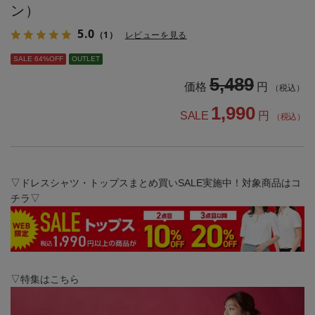
ン）
5.0
（1）
レビューを見る
SALE 64%OFF
OUTLET
5,489
価格
円
（税込）
1,990
SALE
円
（税込）
▽ドレスシャツ・トップスまとめ買いSALE実施中！対象商品はコ
チラ▽
▽特集はこちら