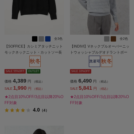
全3色
全2色
【SOFFICE】カシミアタッチニット
【INDIVI】Vネックプルオーバーニッ
モックネックニット・カットソー長
トウォッシャブルデオドラントボー
袖ソフィーチェ秋冬【レディース】
ダー秋冬【レディース】
SALE 55%OFF
OUTLET
SALE 10%OFF
4,389
6,490
価格
円
価格
円
（税込）
（税込）
1,990
5,841
円
円
SALE
SALE
（税込）
（税込）
★2点目10%OFF/3点目以降20%O
★2点目10%OFF/3点目以降20%O
FF対象
FF対象
4.0
（4）