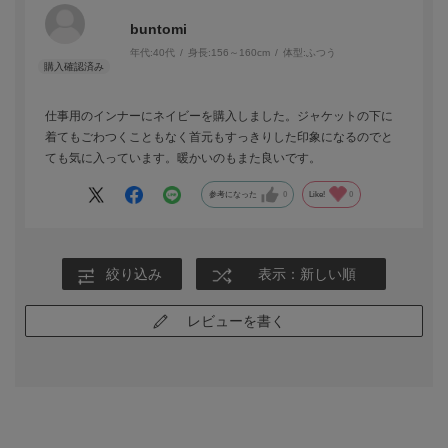
buntomi
年代:
40代
身長:
156～160cm
体型:
ふつう
仕事用のインナーにネイビーを購入しました。ジャケットの下に
着てもごわつくこともなく首元もすっきりした印象になるのでと
ても気に入っています。暖かいのもまた良いです。
参考になった
0
Like!
0
絞り込み
表示：新しい順
レビューを書く