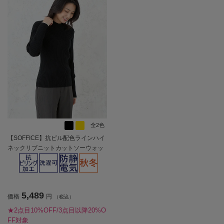
全2色
【SOFFICE】抗ピル配色ラインハイ
ネックリブニットカットソーウォッ
シャブル放電抗ピリング秋冬【レデ
ィース】
5,489
価格
円
（税込）
★2点目10%OFF/3点目以降20%O
FF対象