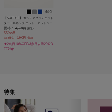
全3色
【SOFFICE】 カシミアタッチニット
タートルネック ニット・カットソー
価格：
長袖 ソフィーチェ 秋冬 【レディー
4,389円
(税込)
55%off
ス】
1,990円
WEB価格：
(税込)
★2点目10%OFF/3点目以降20%O
FF対象
特集