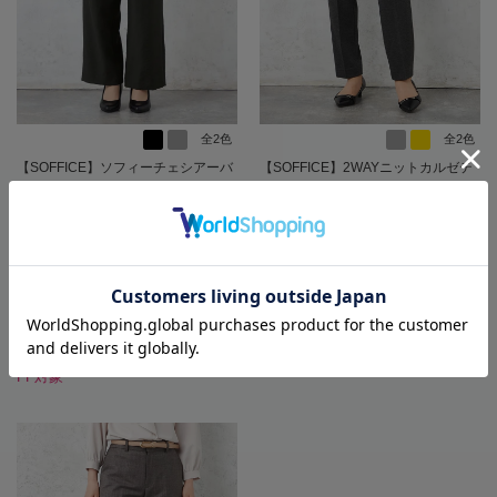
全2色
全2色
【SOFFICE】ソフィーチェシアーバ
【SOFFICE】2WAYニットカルゼテ
ンブーウォッシャブルストレートワ
ーパードパンツ無地ストレッチ秋冬
イドパンツ上下ウォッシャブル軽量
【レディース】
春夏【レディース】
15,400
価格
円
（税込）
SALE 21%OFF
★2点目10%OFF/3点目以降20%O
11,000
価格
円
（税込）
FF対象
8,690
円
SALE
（税込）
★2点目10%OFF/3点目以降20%O
FF対象