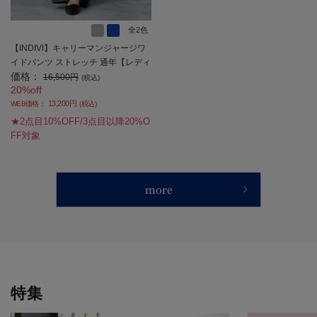
全2色
【INDIVI】キャリーマンジャージワ
イドパンツ ストレッチ 通年【レディ
価格：
ース】
16,500円
(税込)
20%off
13,200円
WEB価格：
(税込)
★2点目10%OFF/3点目以降20%O
FF対象
more
特集