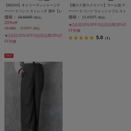
【INDIVI】キャリーマンジャージテ
【働ラク肩ラクスーツ】ウール混 テ
ーパードパンツ ストレッチ 通年【レ
ーパードパンツ ウォッシャブル スト
価格：
価格：
ディース】
レッチ S＆M WHITE 秋冬【レディー
16,500円
15,400円
(税込)
(税込)
20%off
ス】
★2点目10%OFF/3点目以降20%O
13,200円
WEB価格：
(税込)
FF対象
★2点目10%OFF/3点目以降20%O
5.0
（1）
FF対象
SALE