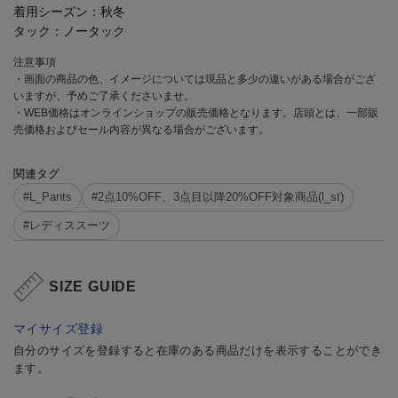
着用シーズン：
秋冬
タック：
ノータック
注意事項
・画面の商品の色、イメージについては現品と多少の違いがある場合がござ
いますが、予めご了承くださいませ。
・WEB価格はオンラインショップの販売価格となります。店頭とは、一部販
売価格およびセール内容が異なる場合がございます。
関連タグ
#L_Pants
#2点10%OFF、3点目以降20%OFF対象商品(l_st)
#レディススーツ
SIZE GUIDE
マイサイズ登録
自分のサイズを登録すると在庫のある商品だけを表示することができ
ます。