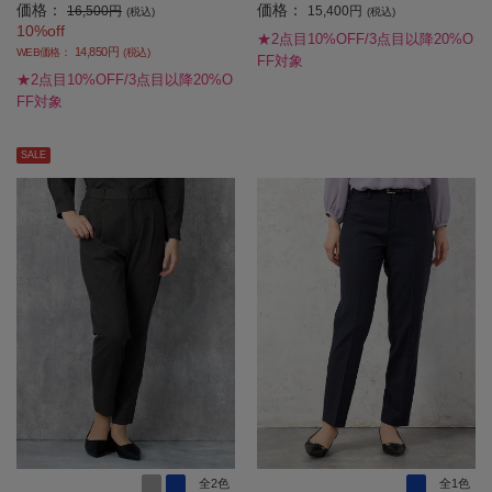
価格：
価格：
秋冬 【レディース】
冬 【レディース】
16,500円
15,400円
(税込)
(税込)
10%off
★2点目10%OFF/3点目以降20%O
14,850円
WEB価格：
(税込)
FF対象
★2点目10%OFF/3点目以降20%O
FF対象
SALE
全2色
全1色