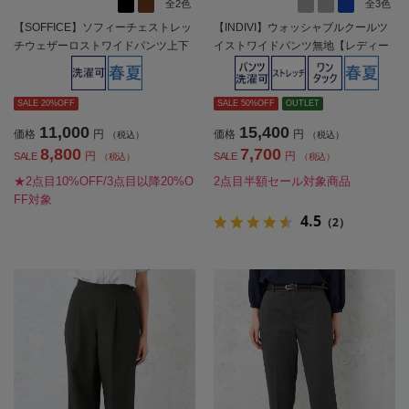
全2色
全3色
【SOFFICE】ソフィーチェストレッ
【INDIVI】ウォッシャブルクールツ
チウェザーロストワイドパンツ上下
イストワイドパンツ無地【レディー
ウォッシャブル春夏【レディース】
ス】
SALE 20%OFF
SALE 50%OFF
OUTLET
11,000
15,400
価格
円
価格
円
（税込）
（税込）
8,800
7,700
円
円
SALE
SALE
（税込）
（税込）
★2点目10%OFF/3点目以降20%O
2点目半額セール対象商品
FF対象
4.5
（2）