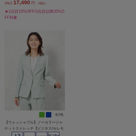
17,490
円
SALE
（税込）
★2点目10%OFF/3点目以降20%O
FF対象
全2色
【ウォッシャブル】ノーカラージャ
ケットストレッチ【ビジネス/セレモ
ニーシーン】無地SOFFICE通年【レ