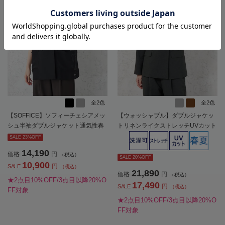
全2色
全2色
【SOFFICE】ソフィーチェシアメッ
【ウォッシャブル】ダブルジャケッ
シュ半袖ダブルジャケット通気性春
トリネンライクストレッチUVカット
夏
SOFFICE春夏【レディース】
SALE 23%OFF
14,190
価格
円
（税込）
SALE 20%OFF
10,900
円
SALE
（税込）
21,890
価格
円
（税込）
★2点目10%OFF/3点目以降20%O
17,490
円
SALE
（税込）
FF対象
★2点目10%OFF/3点目以降20%O
FF対象