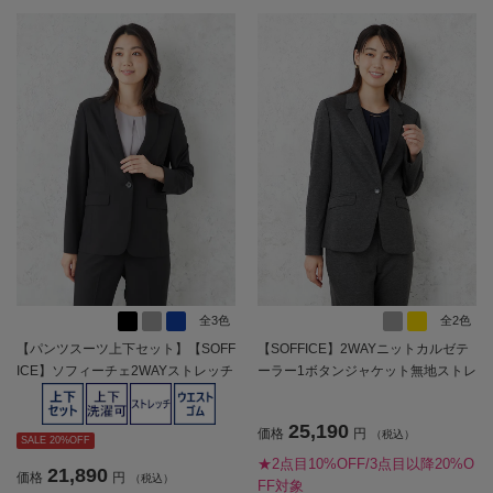
全3色
全2色
【パンツスーツ上下セット】【SOFF
【SOFFICE】2WAYニットカルゼテ
ICE】ソフィーチェ2WAYストレッチ
ーラー1ボタンジャケット無地ストレ
ジャケットパンツセットストレッチ
ッチ秋冬【レディース】
セットアップ春夏【レディース】
25,190
価格
円
（税込）
SALE 20%OFF
★2点目10%OFF/3点目以降20%O
21,890
価格
円
（税込）
FF対象