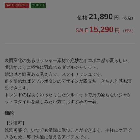
SALE 30%OFF
OUTLET
21,890
価格
円
（税込）
15,290
SALE
円
（税込）
表面変化のあるワッシャー素材で絶妙なポコポコ感が夏らしい、
着流すように軽快に羽織れるダブルジャケット。
清涼感と鮮度ある見え方で、スタイリッシュです。
前を留めればダブルボタンのデザインが際立ち、きちんと感も演
出できます。
トレンドの程良くゆったりしたシルエットで肩の凝らないジャケ
ットスタイルを楽しみたい方におすすめの一着。
機能
【洗濯可】
洗濯可能で、いつでも清潔に保つことができます。手軽にケアで
きるため、毎日快適に使えるアイテムです。