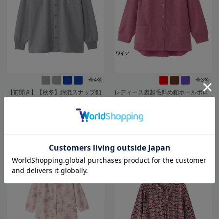
全4色
全3色
【前開き】【秋冬】綿混スナップ釦
レディース裏起毛斜め釦ホールポロ
ニットシャツ２／紳士用／メンズ／
カーディ／婦人用／前開き／ポロシ
シニア／高齢者／スナップボタン／
ャツ／カーディガン【CF】
着脱簡単／名前記入欄付／胸ポケッ
5,478
3,938
価格
円
価格
円
（税込）
（税込）
ト／秋冬／プレゼント／ギフト【C
F】