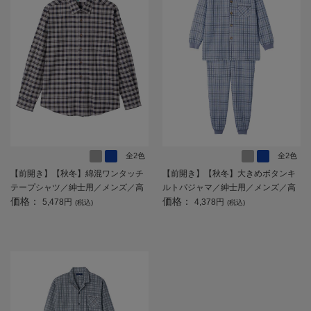
全2色
全2色
【前開き】【秋冬】綿混ワンタッチ
【前開き】【秋冬】大きめボタンキ
テープシャツ／紳士用／メンズ／高
ルトパジャマ／紳士用／メンズ／高
価格：
価格：
齢者／シニア／名前記入欄付／介護
齢者／シニア／寝巻／ラグラン袖／
5,478円
4,378円
(税込)
(税込)
／入居／ギフト／プレゼント 【C
ギフト／プレゼント 【CF】
F】