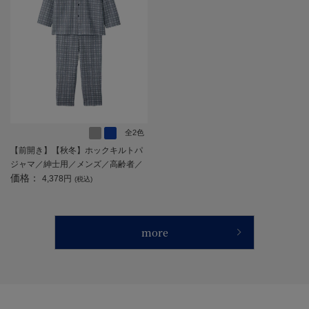
全2色
【前開き】【秋冬】ホックキルトパ
ジャマ／紳士用／メンズ／高齢者／
価格：
シニア／洗濯機OK／ホックボタン／
4,378円
(税込)
ギフト／プレゼント 【CF】
more