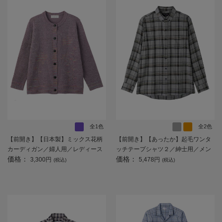
全1色
全2色
【前開き】【日本製】ミックス花柄
【前開き】【あったか】起毛ワンタ
カーディガン／婦人用／レディース
ッチテープシャツ２／紳士用／メン
価格：
価格：
／高齢者／シニア／名前記入欄付／
ズ／高齢者／シニア／秋冬／名前記
3,300円
5,478円
(税込)
(税込)
大きめボタン／身幅ゆったり／ギフ
入欄付／施設／入居／後ろ長め／ギ
ト／プレゼント 【CF】
フト／プレゼント 【CF】