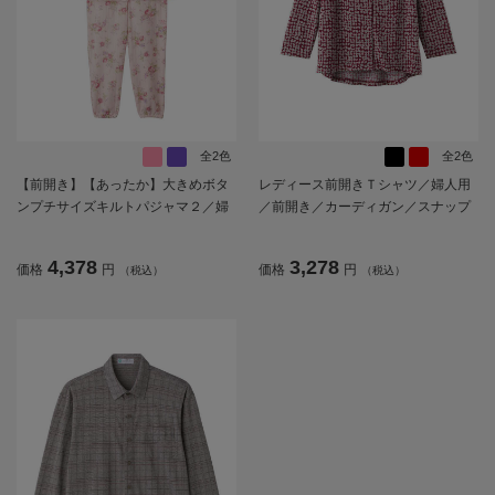
全2色
全2色
【前開き】【あったか】大きめボタ
レディース前開きＴシャツ／婦人用
ンプチサイズキルトパジャマ２／婦
／前開き／カーディガン／スナップ
人用／レディース／シニア／高齢者
ボタン【CF】
／名前記入欄付／留めやすい／秋冬
4,378
3,278
価格
円
価格
円
（税込）
（税込）
／ギフト／プレゼント【CF】