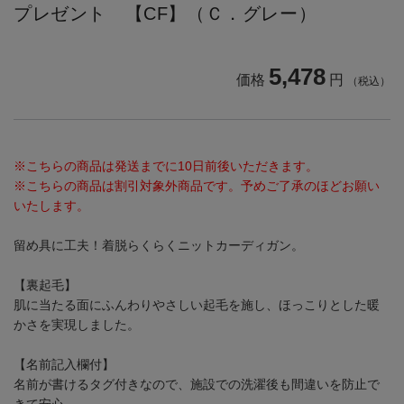
プレゼント 【CF】（Ｃ．グレー）
5,478
価格
円
（税込）
※こちらの商品は発送までに10日前後いただきます。
※こちらの商品は割引対象外商品です。予めご了承のほどお願い
いたします。
留め具に工夫！着脱らくらくニットカーディガン。
【裏起毛】
肌に当たる面にふんわりやさしい起毛を施し、ほっこりとした暖
かさを実現しました。
【名前記入欄付】
名前が書けるタグ付きなので、施設での洗濯後も間違いを防止で
きて安心。