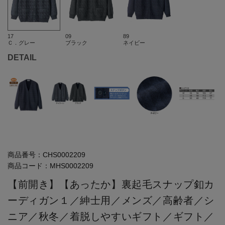
17
09
89
Ｃ．グレー
ブラック
ネイビー
DETAIL
商品番号：
CHS0002209
商品コード：
MHS0002209
【前開き】【あったか】裏起毛スナップ釦カ
ーディガン１／紳士用／メンズ／高齢者／シ
ニア／秋冬／着脱しやすいギフト／ギフト／