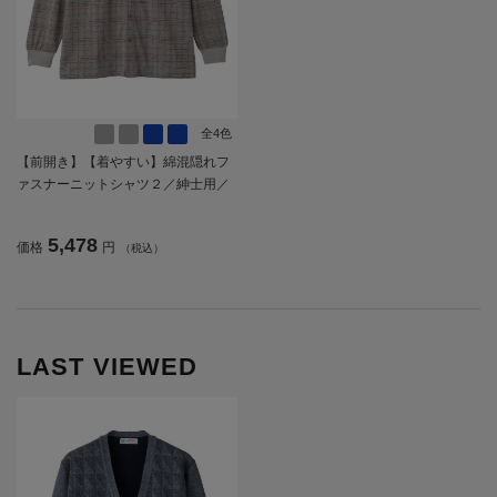
全4色
【前開き】【着やすい】綿混隠れフ
ァスナーニットシャツ２／紳士用／
メンズ／高齢者／シニア／洗濯機OK
／名前記入欄付／胸ポケット付／ギ
5,478
価格
円
（税込）
フト／プレセント／ギフト【CF】
LAST VIEWED