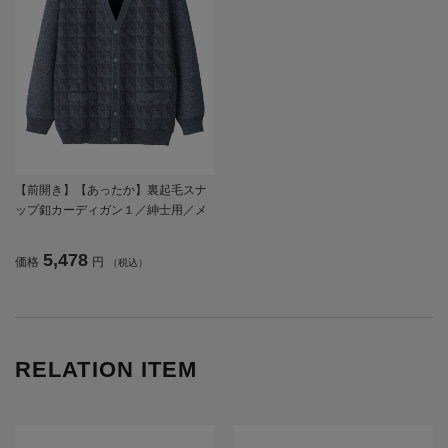
【前開き】【あったか】裏起毛スナ
ップ釦カーディガン１／紳士用／メ
ンズ／高齢者／シニア／秋冬／着脱
しやすいギフト／ギフト／プレゼン
5,478
価格
円
（税込）
ト 【CF】
RELATION ITEM