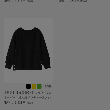
価格：
価格：
ア／高齢者／後ろ長め／重ね着／お
ィース／シニア／高齢者／あったか
4,378円
6,578円
(税込)
(税込)
しゃれ／おでかけ 【CF】
／羽織／おしゃれ／お出かけ／アウ
ター／プレゼント／ギフト 【CF】
全3色
【秋冬】【洗濯機OK】ゆったりプル
オーバー／婦人用／レディース／シ
価格：
ニア／高齢者／自宅で洗える／リブ
3,938円
(税込)
風／ゆったり／お出かけ／ギフト／