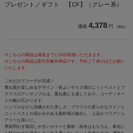
プレゼント／ギフト 【CF】（グレー系）
4,378
価格
円
（税込）
※こちらの商品は発送までに10日前後いただきます。
※こちらの商品は割引対象外商品です。予めご了承のほどお願い
いたします。
これだけでコーデが完成！
重ね着が楽しめるデザイン：程よいサイズ感のニットベストとブ
ラウスのアンサンブルは、重ね着にも適しており、コーディネー
トの幅が広がります。
シンプルながら洗練された美しさ：ブラウスの柔らかなラインと
ニットベストの温かみのある素材感が融合し、上品かつラグジュ
アリーな装いに。
季節問わず着回しやすいカラーと素材：秋冬はもちろん、春先に
も軽やかさを演出してくれる柔らかいニット生地なので、通年を