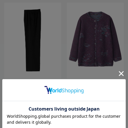
全3色
全3色
【あったか】【のびのび】裏起毛柔
【前開き】【あったか】もちもち丸
らかレーヨンおしゃれパンツ股下6
洗い花柄ジャカードカーディガン／
5?／婦人用／レディース／シニア／
婦人用／レディース／高齢者／シニ
高齢者／ズボン／秋冬／名前が書け
ア／自宅で洗える／洗濯機OK／ゆっ
3,278
4,378
価格
円
価格
円
（税込）
（税込）
る／名前記入欄付／洗濯機OK／両脇
たり／名前記入欄付／おしゃれ／お
ポケット／お出かけ／おしゃれ／ギ
出かけ／ギフト／プレゼント【CF】
フト／プレゼント【CF】