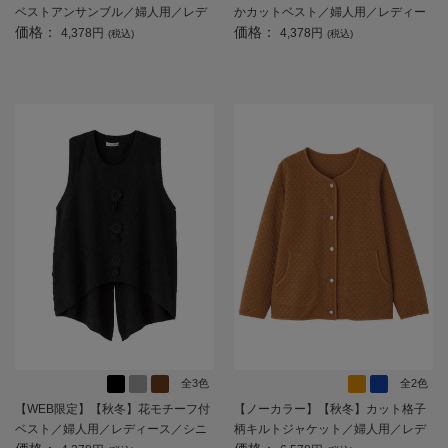
ベストアンサンブル／婦人用／レデ
かカットベスト／婦人用／レディー
価格：
価格：
ィース／シニア／高齢者／おしゃれ
ス／シニア／高齢者／おしゃれ／ギ
4,378円
4,378円
(税込)
(税込)
／体型カバー／ギフト／プレゼン
フト／プレゼント 【CF】
ト 【CF】
全3色
全2色
【WEB限定】【秋冬】花モチーフ付
【ノーカラー】【秋冬】カット格子
ベスト／婦人用／レディース／シニ
柄キルトジャケット／婦人用／レデ