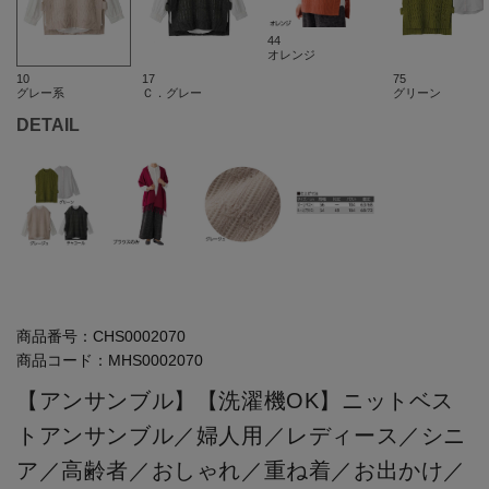
44
オレンジ
10
17
75
グレー系
Ｃ．グレー
グリーン
DETAIL
商品番号：
CHS0002070
商品コード：
MHS0002070
【アンサンブル】【洗濯機OK】ニットベス
トアンサンブル／婦人用／レディース／シニ
ア／高齢者／おしゃれ／重ね着／お出かけ／