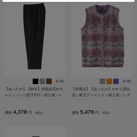
全3色
全3色
【あったか】【秋冬】両面起毛めち
【前開き】【あったか】かすり調丸
ゃらくパンツ股下55?／婦人用／レ
洗い裏ボアベスト２／婦人用／レデ
ディース／高齢者／シニア／乾燥機
ィース／高齢者／シニア／重ね着／
OK／ストレッチ／お出かけ／おしゃ
おしゃれ／洗濯機OK／名前記入欄付
4,378
5,478
価格
円
価格
円
（税込）
（税込）
れ／ギフト／プレゼント【CF】
／ゆったり／プレゼント／ギフト
【CF】