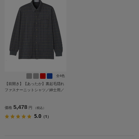
全4色
【前開き】【あったか】裏起毛隠れ
ファスナーニットシャツ／紳士用／
メンズ／高齢者／シニア／秋冬／洗
濯機OK／お出かけ／おしゃれ／名前
5,478
価格
円
（税込）
記入欄付き／ギフト／プレゼント
【CF】
5.0
（1）