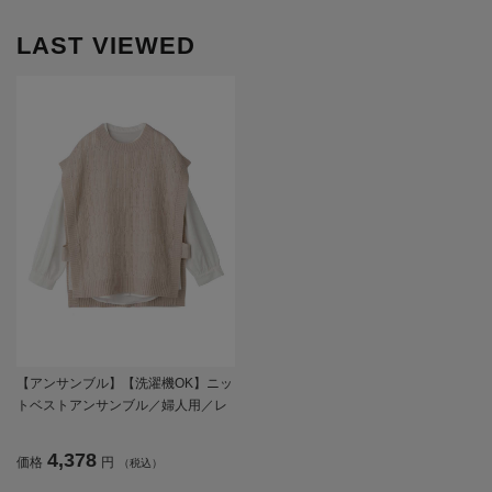
LAST VIEWED
【アンサンブル】【洗濯機OK】ニッ
トベストアンサンブル／婦人用／レ
ディース／シニア／高齢者／おしゃ
れ／重ね着／お出かけ／プレゼント
4,378
価格
円
（税込）
／ギフト 【CF】