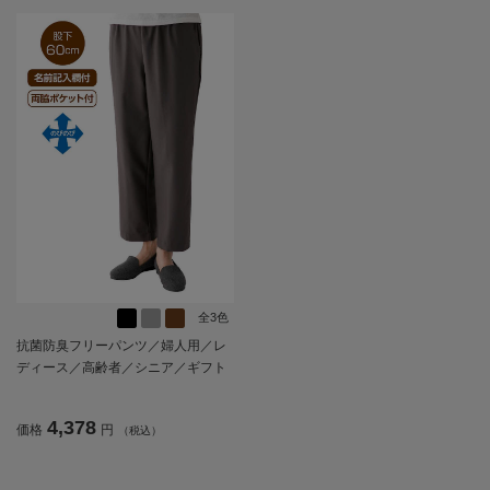
全3色
抗菌防臭フリーパンツ／婦人用／レ
ディース／高齢者／シニア／ギフト
／プレゼント【CF】
4,378
価格
円
（税込）