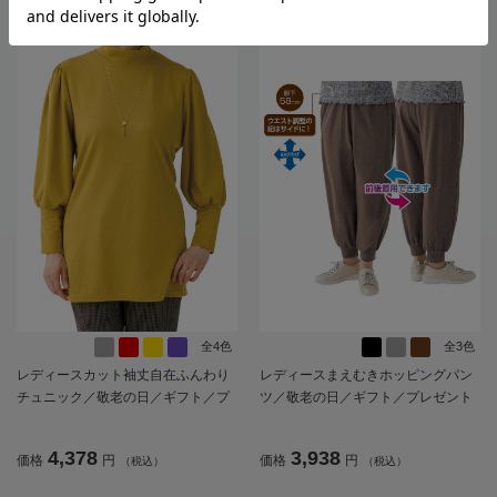
全4色
全3色
レディースカット袖丈自在ふんわり
レディースまえむきホッピングパン
チュニック／敬老の日／ギフト／プ
ツ／敬老の日／ギフト／プレゼント
レゼント【CF】
【CF】
4,378
3,938
価格
円
価格
円
（税込）
（税込）