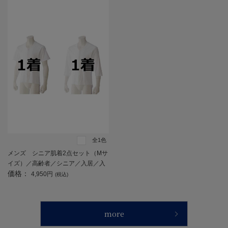
全1色
メンズ シニア肌着2点セット（Mサ
イズ）／高齢者／シニア／入居／入
価格：
所／介護／生活用品／前開き／施設
4,950円
(税込)
入居／老人ホーム【CF】
more