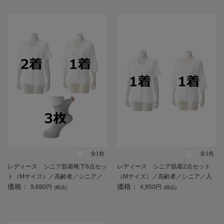
全1色
全1色
レディース シニア肌着靴下6点セッ
レディース シニア肌着2点セット
ト（Mサイズ）／高齢者／シニア／
（Mサイズ）／高齢者／シニア／入
価格：
価格：
入居／入所／介護／生活用品／前開
居／入所／介護／生活用品／前開き
9,680円
4,950円
(税込)
(税込)
き／施設入居／老人ホーム【CF】
／施設入居／老人ホーム【CF】