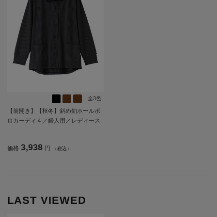
全3色
【前開き】【秋冬】斜め釦ホールポ
ロカーディ４／婦人用／レディース
／高齢者／シニア／介護／お出かけ
／ギフト／プレゼント【CF】
3,938
価格
円
（税込）
LAST VIEWED