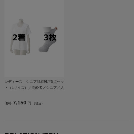
レディース シニア肌着靴下5点セッ
ト（Lサイズ）／高齢者／シニア／入
居／入所／介護／生活用品／前開き
／施設入居／老人ホーム【CF】
7,150
価格
円
（税込）