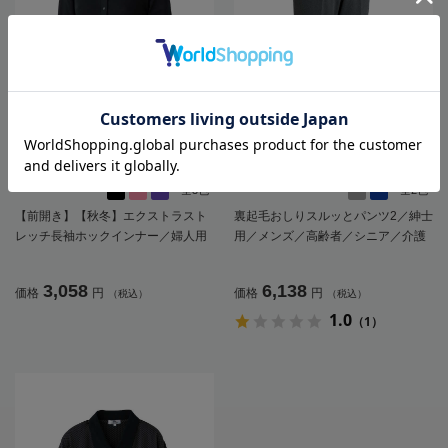
全3色
全2色
【前開き】【秋冬】エクストラスト
裏起毛おしりスルッとパンツ2／紳士
レッチ長袖ホックインナー／婦人用
用／メンズ／高齢者／シニア／介護
／レディース／高齢者／シニア／着
／入院／ズボン／おしりスルッとパ
やすい／脱ぎやすい／肌着【CF】
ンツ／あったか／秋冬【CF】
3,058
6,138
価格
円
価格
円
（税込）
（税込）
1.0
（1）