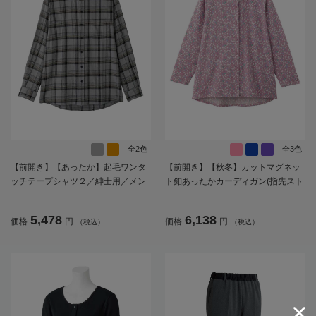
全2色
全3色
【前開き】【あったか】起毛ワンタ
【前開き】【秋冬】カットマグネッ
ッチテープシャツ２／紳士用／メン
ト釦あったかカーディガン(指先スト
ズ／高齢者／シニア／秋冬／名前記
レッチ)／婦人用／レディース／高齢
入欄付／施設／入居／後ろ長め／ギ
者／シニア／介護／施設／秋冬／お
5,478
6,138
価格
円
価格
円
（税込）
（税込）
フト／プレゼント【CF】
出かけ／ギフト／プレゼント【CF】