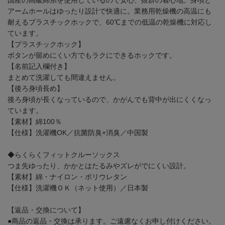
国産の高級綿糸を使用しているので安心、抜群の着心地。身頃と
アームホールはゆったり設計で快適に。業務用乾燥機の高温にも
耐えるプラスチックホックで、60℃までの低温の乾燥機に対応し
ています。
【プラスチックホック】
ボタンが留めにくい方でもラクにできるホックです。
【名前記入欄付き】
まとめて洗濯しても間違えません。
【後ろ身頃長め】
後ろ身頃が長くなっているので、かがんでも背中が出にくくなっ
ています。
【素材】綿100％
【仕様】洗濯機OK／抗菌防臭+消臭／中国製
◆らくらくフィットクルーソックス
つま先ゆったり、かかとはたるみやズレがでにくい設計。
【素材】綿・ナイロン・ポリウレタン
【仕様】洗濯機ＯＫ（ネット使用）／日本製
【返品・交換について】
●商品の返品・交換は承ります。ご遠慮なくお申し付けください。