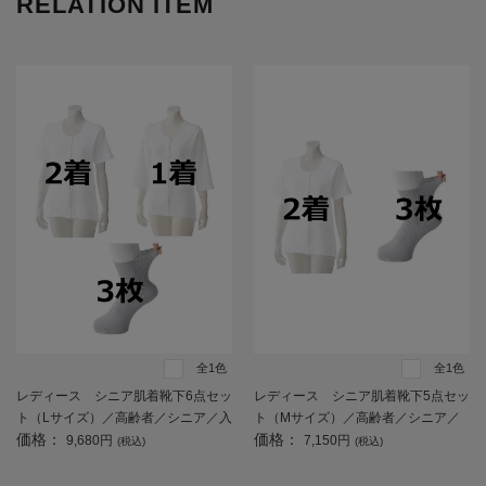
RELATION ITEM
全1色
全1色
レディース シニア肌着靴下6点セッ
レディース シニア肌着靴下5点セッ
ト（Lサイズ）／高齢者／シニア／入
ト（Mサイズ）／高齢者／シニア／
価格：
価格：
居／入所／介護／生活用品／前開き
入居／入所／介護／生活用品／前開
9,680円
7,150円
(税込)
(税込)
／施設入居／老人ホーム【CF】
き／施設入居／老人ホーム【CF】