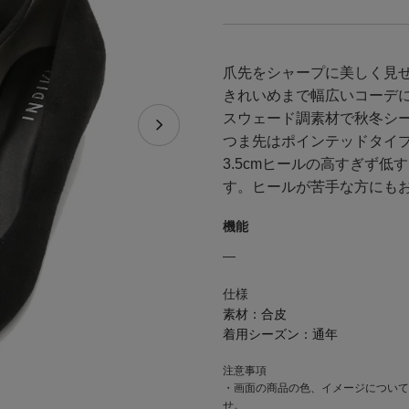
爪先をシャープに美しく見
きれいめまで幅広いコーデ
スウェード調素材で秋冬シ
つま先はポインテッドタイ
3.5cmヒールの高すぎず
す。ヒールが苦手な方にも
機能
―
仕様
素材：
合皮
着用シーズン：
通年
注意事項
・画面の商品の色、イメージについて
せ。