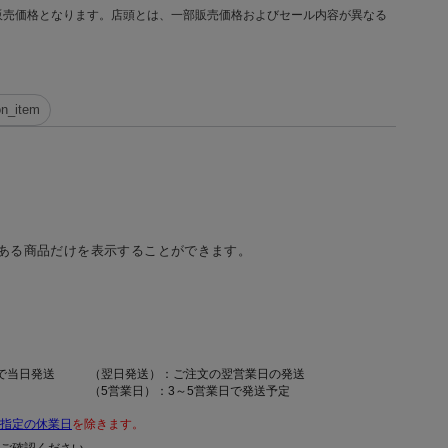
販売価格となります。店頭とは、一部販売価格およびセール内容が異なる
on_item
ある商品だけを表示することができます。
で当日発送
（翌日発送）：ご注文の翌営業日の発送
（5営業日）：3～5営業日で発送予定
指定の休業日
を除きます。