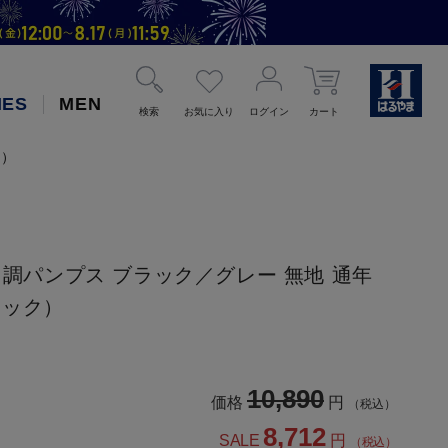
IES
MEN
検索
お気に入り
ログイン
カート
ク）
ード調パンプス ブラック／グレー 無地 通年
ラック）
10,890
価格
円
（税込）
8,712
SALE
円
（税込）