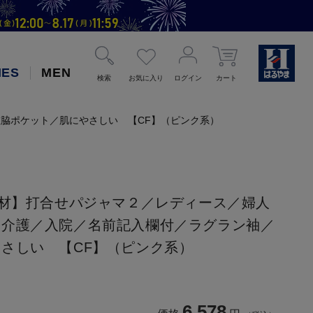
IES
MEN
検索
お気に入り
ログイン
カート
脇ポケット／肌にやさしい 【CF】（ピンク系）
素材】打合せパジャマ２／レディース／婦人
／介護／入院／名前記入欄付／ラグラン袖／
さしい 【CF】（ピンク系）
6,578