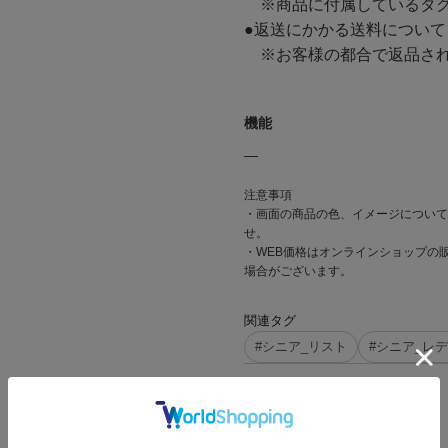
※商品に付属しているタグ
●返送にかかる送料について
※お客様の都合で返品され
機能
―
注意事項
・画面の商品の色、イメージについて
せ。
・WEB価格はオンラインショップの
場合がございます。
関連タグ
#シニア_リスト
#シニア_レ
SIZE GUIDE