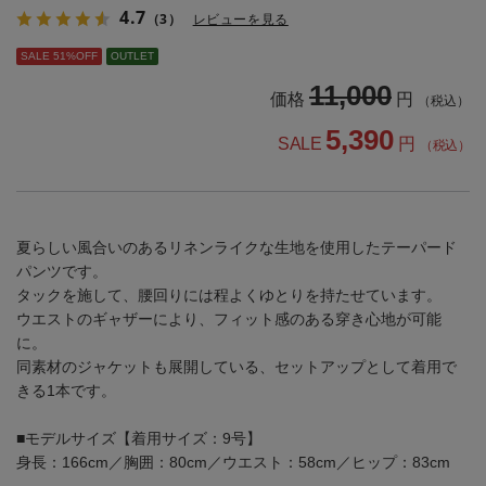
4.7
（3）
レビューを見る
SALE 51%OFF
OUTLET
11,000
価格
円
（税込）
5,390
SALE
円
（税込）
夏らしい風合いのあるリネンライクな生地を使用したテーパード
パンツです。
タックを施して、腰回りには程よくゆとりを持たせています。
ウエストのギャザーにより、フィット感のある穿き心地が可能
に。
同素材のジャケットも展開している、セットアップとして着用で
きる1本です。
■モデルサイズ【着用サイズ：9号】
身長：166cm／胸囲：80cm／ウエスト：58cm／ヒップ：83cm