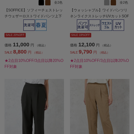
全2色
全2色
【SOFFICE】ソフィーチェストレッ
【ウォッシャブル】ワイドパンツリ
チウェザーロストワイドパンツ上下
ネンライクストレッチUVカットSOF
ウォッシャブル春夏【レディース】
FICE春夏【レディース】
SALE 20%OFF
SALE 19%OFF
11,000
12,100
価格
円
価格
円
（税込）
（税込）
8,800
9,790
円
円
SALE
SALE
（税込）
（税込）
★2点目10%OFF/3点目以降20%O
★2点目10%OFF/3点目以降20%O
FF対象
FF対象