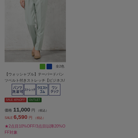
全2色
【ウォッシャブル】テーパードパン
ツベルト付きストレッチ【ビジネス/
セレモニー】無地SOFFICE通年【レ
ディース】
SALE 40%OFF
OUTLET
11,000
価格
円
（税込）
6,590
円
SALE
（税込）
★2点目10%OFF/3点目以降20%O
FF対象