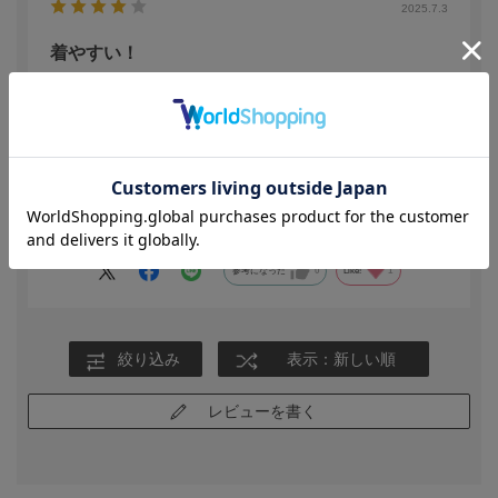
2025.7.3
着やすい！
色：ブラウン
／サイズ：9号
ひかるん
軽くて涼しくて着やすい！
参考になった
0
Like!
1
絞り込み
表示：新しい順
レビューを書く