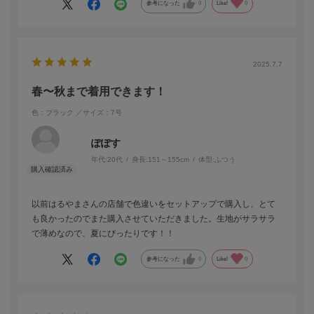
参考になった
0
Like!
0
2025.7.7
春〜秋まで着用できます！
色：ブラック
／サイズ：7号
ぽぽす
年代:
20代
身長:
151～155cm
体型:
ふつう
以前はるやまさんの店舗で色違いをセットアップで購入し、とて
も良かったのでまた購入させていただきました。生地がサラサラ
で薄めなので、夏にぴったりです！！
参考になった
0
Like!
0