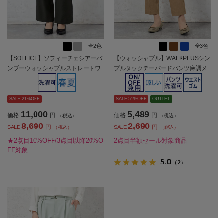
全2色
全3色
【SOFFICE】ソフィーチェシアーバ
【ウォッシャブル】WALKPLUSシン
ンブーウォッシャブルストレートワ
プルタックテーパードパンツ麻調メ
イドパンツ上下ウォッシャブル軽量
ッシュ素材無地春夏【レディース】
春夏【レディース】
SALE 21%OFF
SALE 51%OFF
OUTLET
11,000
5,489
価格
円
価格
円
（税込）
（税込）
8,690
2,690
円
円
SALE
SALE
（税込）
（税込）
★2点目10%OFF/3点目以降20%O
2点目半額セール対象商品
FF対象
5.0
（2）