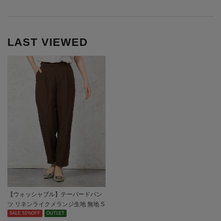
LAST VIEWED
【ウォッシャブル】テーパードパン
ツ リネンライクメランジ生地 無地 S
OFFICE 春夏【レディース】
SALE 51%OFF
OUTLET