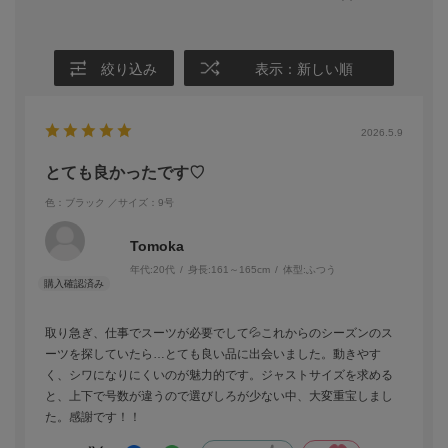
絞り込み
表示：新しい順
2026.5.9
とても良かったです♡
色：ブラック
／サイズ：9号
Tomoka
年代:
20代
身長:
161～165cm
体型:
ふつう
取り急ぎ、仕事でスーツが必要でして💦これからのシーズンのス
ーツを探していたら…とても良い品に出会いました。動きやす
く、シワになりにくいのが魅力的です。ジャストサイズを求める
と、上下で号数が違うので選びしろが少ない中、大変重宝しまし
た。感謝です！！