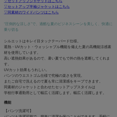
▽セットアップジャケットはこちら
▽セットアップ半袖ジャケットはこちら
▽同素材のワイドパンツはこちら
“圧倒的な涼しさ”で、過酷な夏のビジネスシーンを美しく、快適に
乗り切る
シルエットはキレイ目タックテーパード仕様。
遮熱・UVカット・ウォッシャブル機能を備えた夏の高機能涼感素
材を使用しています。
高い遮熱効果があるので、暑い夏でもで外の熱を遮断してくれま
す。
UVカット効果もうれしい。
パンツのウエストゴム仕様で究極の楽さを実現。
またご自宅で洗えるので夏も常に清潔感をキープできます。
同素材のジャケットと合わせたセットアップスタイルは
学校行事通勤用として幅広く活躍します。幅広く活躍します。
機能
【パンツ洗濯可】
パンツも洗濯可能で、簡単に清潔を保つことができます。手軽に