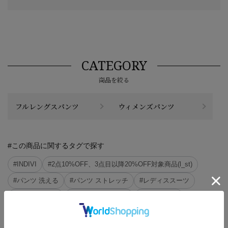
CATEGORY
商品を絞る
フルレングスパンツ
ウィメンズパンツ
#この商品に関するタグで探す
#INDIVI
#2点10%OFF、3点目以降20%OFF対象商品(l_st)
#パンツ 洗える
#パンツ ストレッチ
#レディススーツ
#パンツ 洗える
#パンツ ストレッチ
#パンツ 春夏
#快適 パンツ
#パンツ 今日は凛としたい
#パンツ テーパード