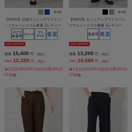
全2色
全2色
【INDIVI】涼感ストレッチワイドパ
【INDIVI】セットアップワイドパン
ンツウォッシャブル春夏【レディー
ツウォッシャブル春夏【レディー
ス】
ス】
SALE 20%OFF
SALE 20%OFF
15,400
13,200
価格
円
価格
円
（税込）
（税込）
12,320
10,560
円
円
SALE
SALE
（税込）
（税込）
★2点目10%OFF/3点目以降20%O
★2点目10%OFF/3点目以降20%O
FF対象
FF対象