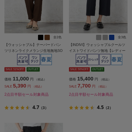
全2色
全3色
【ウォッシャブル】テーパードパン
【INDIVI】ウォッシャブルクールツ
ツリネンライクメランジ生地無地SO
イストワイドパンツ無地【レディー
FFICE春夏【レディース】
ス】
SALE 51%OFF
OUTLET
SALE 50%OFF
OUTLET
11,000
15,400
価格
円
価格
円
（税込）
（税込）
5,390
7,700
円
円
SALE
SALE
（税込）
（税込）
2点目半額セール対象商品
2点目半額セール対象商品
4.7
4.5
（3）
（2）