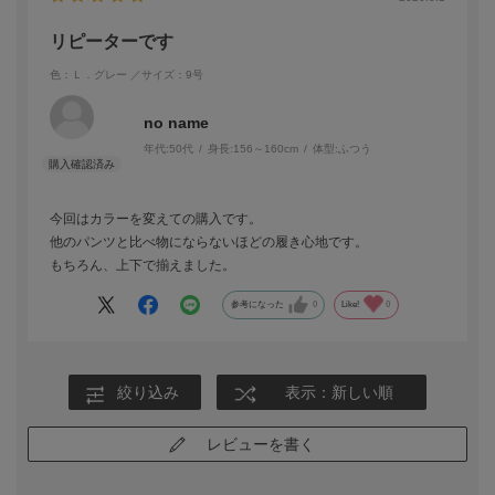
リピーターです
色：Ｌ．グレー
／サイズ：9号
no name
年代:
50代
身長:
156～160cm
体型:
ふつう
今回はカラーを変えての購入です。
他のパンツと比べ物にならないほどの履き心地です。
もちろん、上下で揃えました。
参考になった
0
Like!
0
絞り込み
表示：新しい順
レビューを書く