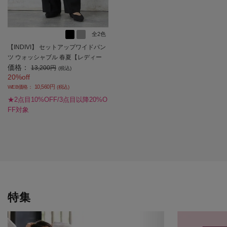
全2色
【INDIVI】 セットアップワイドパン
ツ ウォッシャブル 春夏【レディー
価格：
ス】
13,200円
(税込)
20%off
10,560円
WEB価格：
(税込)
★2点目10%OFF/3点目以降20%O
FF対象
特集