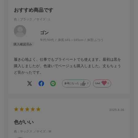
おすすめ商品です
色：ブラック
／サイズ：L
ゴン
年代:
50代
身長:
161～165cm
体型:
ふつう
履き心地よく、仕事でもプライベートでも使えます。最初は黒を
購入しましたが、色違いでベージュも購入しました。丈もちょう
ど良かったです。
参考になった
0
Like!
0
2025.8.16
色がいい
色：サックス
／サイズ：M