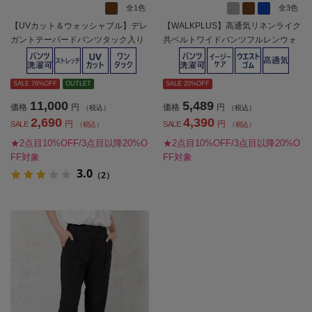
全1色
全3色
【UVカット＆ウォッシャブル】デレ
【WALKPLUS】高通気リネンライク
ガントテーパードパンツタック入り
共ベルトワイドパンツフルレンウォ
ストレッチ無地SOFFICE【レディー
ッシャブルワンタック春夏【レディ
ス】
ース】
SALE 76%OFF
OUTLET
SALE 20%OFF
11,000
5,489
価格
円
価格
円
（税込）
（税込）
2,690
4,390
円
円
SALE
SALE
（税込）
（税込）
★2点目10%OFF/3点目以降20%O
★2点目10%OFF/3点目以降20%O
FF対象
FF対象
3.0
（2）