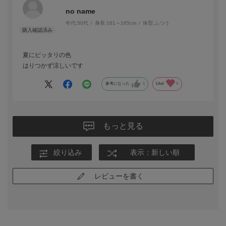
no name
年代:
50代
身長:
161～165cm
体型:
ふつう
夏にピッタリの色
はりつかず涼しいです
参考になった
1
Like!
0
もっと見る
絞り込み
表示：新しい順
レビューを書く