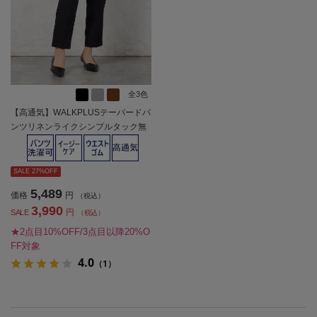
全3色
【高通気】WALKPLUSテーパードパ
ンツリネンライクシンプルタック無
地春夏【レディース】
SALE 27%OFF
5,489
価格
円
（税込）
3,990
円
SALE
（税込）
★2点目10%OFF/3点目以降20%O
FF対象
4.0
（1）