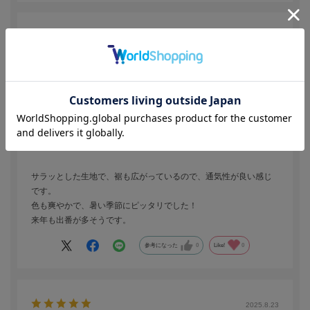
2025.9.9
春夏に爽やかな色と生地
色：サックス
／サイズ：S
カフェオレ
年代:
50代
身長:
156～160cm
体型:
ふつう
サラッとした生地で、裾も広がっているので、通気性が良い感じ
です。
色も爽やかで、暑い季節にピッタリでした！
来年も出番が多そうです。
参考になった
0
Like!
0
2025.8.23