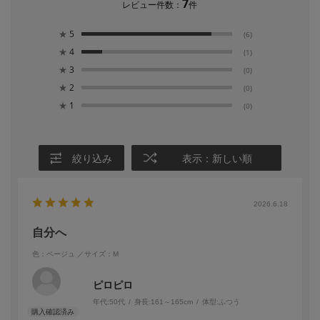
7
レビュー件数：
件
★
5
(6)
★
4
(1)
★
3
(0)
★
2
(0)
★
1
(0)
絞り込み
表示：新しい順
2026.6.18
自分へ
色：ベージュ
／サイズ：M
ピロピロ
年代:
50代
身長:
161～165cm
体型:
ふつう