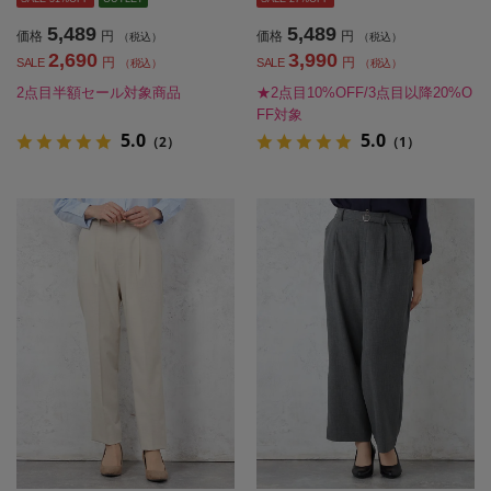
5,489
5,489
価格
円
価格
円
（税込）
（税込）
2,690
3,990
円
円
SALE
SALE
（税込）
（税込）
2点目半額セール対象商品
★2点目10%OFF/3点目以降20%O
FF対象
5.0
5.0
（2）
（1）