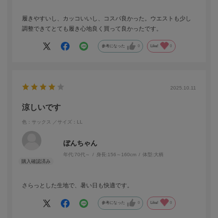
履きやすいし、カッコいいし、コスパ良かった。ウエストも少し
調整できてとても履き心地良く買って良かったです。
参考になった
0
Like!
0
2025.10.11
涼しいです
色：サックス
／サイズ：LL
ぼんちゃん
年代:
70代～
身長:
156～160cm
体型:
大柄
さらっとした生地で、暑い日も快適です。
参考になった
0
Like!
0