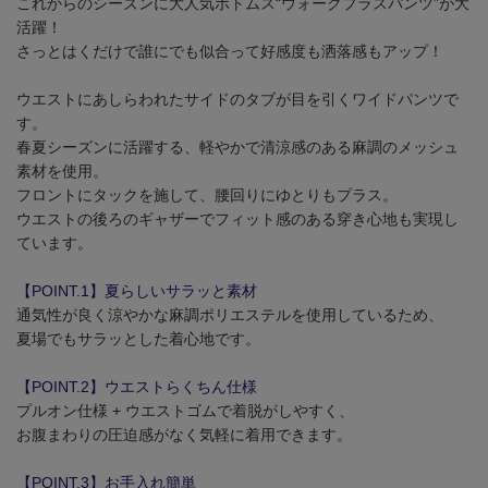
これからのシーズンに大人気ボトムス“ウォークプラスパンツ”が大
活躍！
さっとはくだけで誰にでも似合って好感度も洒落感もアップ！
ウエストにあしらわれたサイドのタブが目を引くワイドパンツで
す。
春夏シーズンに活躍する、軽やかで清涼感のある麻調のメッシュ
素材を使用。
フロントにタックを施して、腰回りにゆとりもプラス。
ウエストの後ろのギャザーでフィット感のある穿き心地も実現し
ています。
【POINT.1】夏らしいサラッと素材
通気性が良く涼やかな麻調ポリエステルを使用しているため、
夏場でもサラッとした着心地です。
【POINT.2】ウエストらくちん仕様
プルオン仕様 + ウエストゴムで着脱がしやすく、
お腹まわりの圧迫感がなく気軽に着用できます。
【POINT.3】お手入れ簡単