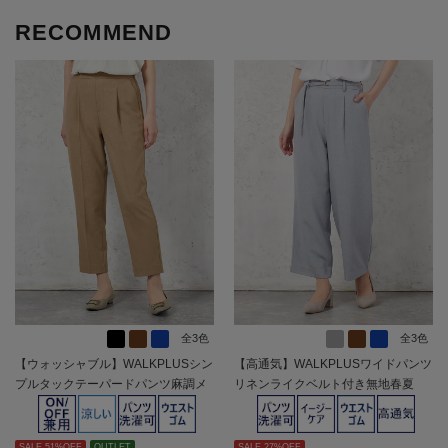
RECOMMEND
全3色
全3色
【ウォッシャブル】WALKPLUSシン
【高通気】WALKPLUSワイドパンツ
プルタックテーパードパンツ麻調メ
リネンライクベルト付き無地春夏
ッシュ素材無地春夏【レディース】
【レディース】
SALE 51%OFF
OUTLET
SALE 27%OFF