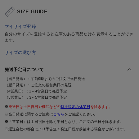
SIZE GUIDE
マイサイズ登録
自分のサイズを登録すると在庫のある商品だけを表示することができ
ます。
サイズの選び方
発送予定日について
（当日発送）：午前9時までのご注文で当日発送
（翌日発送）：ご注文の翌営業日の発送
（4営業日）：2～4営業日で発送予定
（5営業日）：3～5営業日で発送予定
※
発送日は土日祝日や棚卸などの
弊社指定の休業日
を除きます。
※当日発送に関するご注意は
こちら
をご確認ください。
※「営業日」は土日祝日を除く平日となり、ご注文の当日を除きます。
※運送会社の都合により予告無く発送日程が前後する場合がございます。