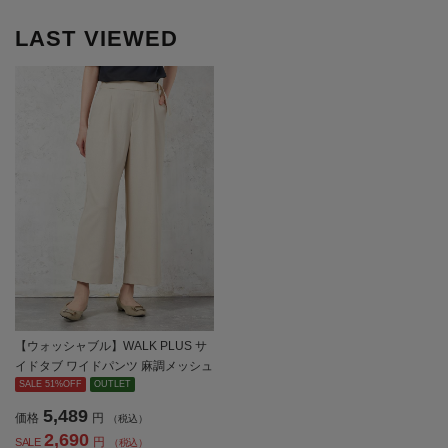
LAST VIEWED
【ウォッシャブル】WALK PLUS サ
イドタブ ワイドパンツ 麻調メッシュ
素材 無地 春夏【レディース】
SALE 51%OFF
OUTLET
5,489
価格
円
（税込）
2,690
円
SALE
（税込）