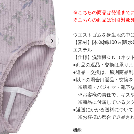
※こちらの商品は発送までに
※こちらの商品は割引対象
ウエストゴムを身生地の中
【素材】[本体]綿100％[吸
エステル
【仕様】洗濯機ＯＫ（ネッ
●商品の返品・交換は承り
●返品・交換は、原則商品到
●以下の場合は返品・交換
※肌着・パジャマ・靴下な
※お客様の責任で、キズや
※商品に付属しているタグ
●返送にかかる送料について
※お客様の都合で返品され
機能