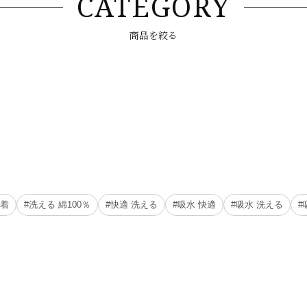
CATEGORY
商品を絞る
肌着
#洗える 綿100％
#快適 洗える
#吸水 快適
#吸水 洗える
#