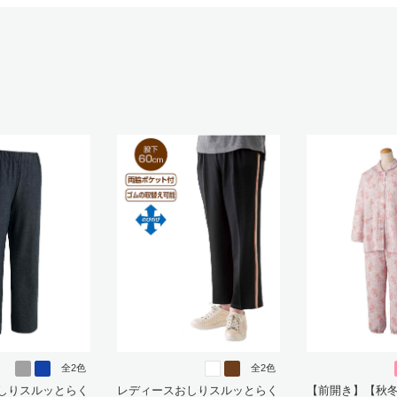
全2色
全2色
しりスルッとらく
レディースおしりスルッとらく
【前開き】【秋