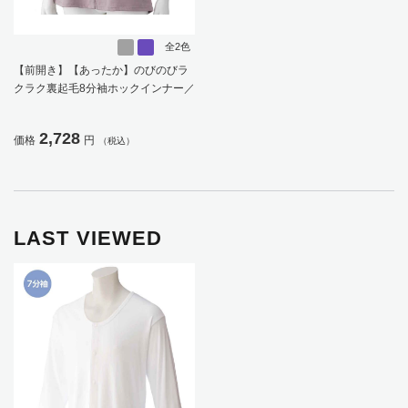
全2色
【前開き】【あったか】のびのびラ
クラク裏起毛8分袖ホックインナー／
婦人用／レディース／高齢者／シニ
ア／秋冬／裏起毛／名前記入欄付／
2,728
価格
円
（税込）
後ろ長め【CF】
LAST VIEWED