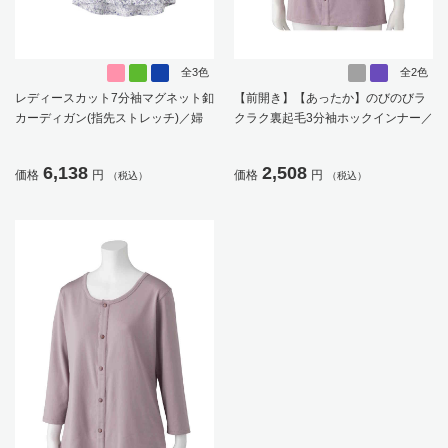
全3色
全2色
レディースカット7分袖マグネット釦
【前開き】【あったか】のびのびラ
カーディガン(指先ストレッチ)／婦
クラク裏起毛3分袖ホックインナー／
人用／前開き／ポロシャツ／カーデ
婦人用／レディース／高齢者／シニ
ィガン【CF】
ア／秋冬／裏起毛／後ろ長め／名前
6,138
2,508
価格
円
価格
円
（税込）
（税込）
記入欄付【CF】