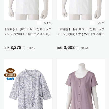
全1色
全1色
【前開き】【綿100％】7分袖ホック
【前開き】【綿100%】7分袖ホック
シャツ(2枚組)１／紳士用／メンズ／
シャツ(2枚組)１大きめサイズ／紳士
高齢者／シニア／肌着／インナー／
用／メンズ／高齢者／シニア／抗菌
抗菌防臭／後ろ長め／ラグラン袖／
防臭／腰曲がり／後ろ長め／ラグラ
3,278
3,608
価格
円
価格
円
（税込）
（税込）
脱ぎやすい／着やすい／腰曲がり／
ン袖／脱ぎやすい／着やすい／肌着
ギフト／プレゼント【CF】
／インナー／ギフト／プレゼント
【CF】