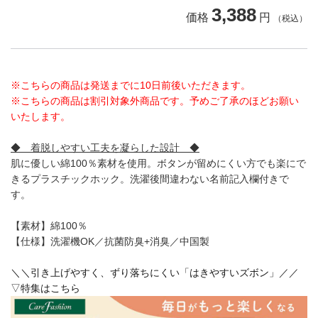
3,388
価格
円
（税込）
※こちらの商品は発送までに10日前後いただきます。
※こちらの商品は割引対象外商品です。予めご了承のほどお願い
いたします。
◆ 着脱しやすい工夫を凝らした設計 ◆
肌に優しい綿100％素材を使用。ボタンが留めにくい方でも楽にで
きるプラスチックホック。洗濯後間違わない名前記入欄付きで
す。
【素材】綿100％
【仕様】洗濯機OK／抗菌防臭+消臭／中国製
＼＼引き上げやすく、ずり落ちにくい「はきやすいズボン」／／
▽特集はこちら