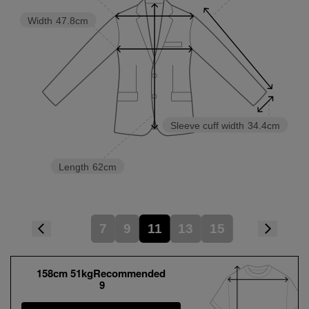
Width
47.8cm
Sleeve cuff width
34.4cm
Length
62cm
7
9
11
13
15
158cm 51kgRecommended
9