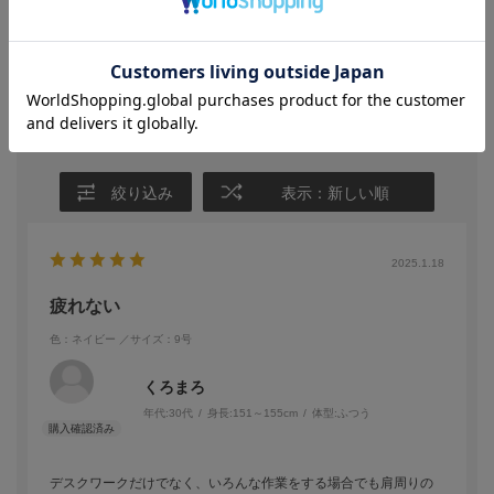
★
5
(1)
★
4
(0)
★
3
(0)
★
2
(0)
★
1
(0)
絞り込み
表示：新しい順
2025.1.18
疲れない
色：ネイビー
／サイズ：9号
くろまろ
年代:
30代
身長:
151～155cm
体型:
ふつう
デスクワークだけでなく、いろんな作業をする場合でも肩周りの