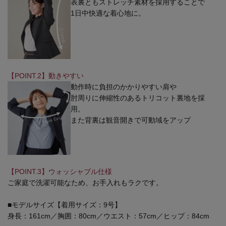
表裏ともストレッチ素材を採用することで
1日中快適な着心地に。
【POINT.2】動きやすい
動作時に負担のかかりやすい肩や
肘周りに伸縮性のあるトリコット裏地を採
用。
また背裏は観音開きで可動域をアップ
【POINT.3】ウォッシャブル仕様
ご家庭で洗濯可能なため、お手入れもラクです。
■モデルサイズ【着用サイズ：9号】
身長：161cm／胸囲：80cm／ウエスト：57cm／ヒップ：84cm