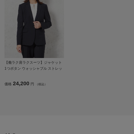
【働ラク肩ラクスーツ】ジャケット
1つボタン ウォッシャブル ストレッ
チ ネイビーチェック S＆M WHITE
秋冬【レディース】
24,200
価格
円
（税込）