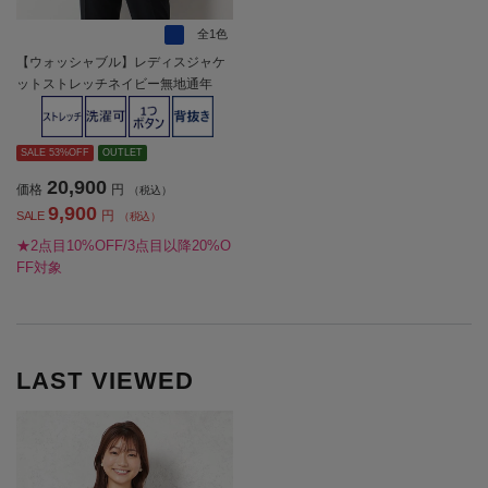
全1色
【ウォッシャブル】レディスジャケ
ットストレッチネイビー無地通年
【レディース】
SALE 53%OFF
OUTLET
20,900
価格
円
（税込）
9,900
円
SALE
（税込）
★2点目10%OFF/3点目以降20%O
FF対象
LAST VIEWED