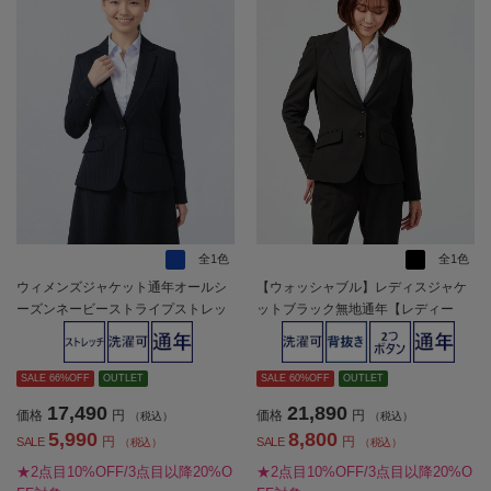
全1色
全1色
ウィメンズジャケット通年オールシ
【ウォッシャブル】レディスジャケ
ーズンネービーストライプストレッ
ットブラック無地通年【レディー
チ1つボタンジャケット【レディー
ス】
ス】
SALE 66%OFF
OUTLET
SALE 60%OFF
OUTLET
17,490
21,890
価格
円
価格
円
（税込）
（税込）
5,990
8,800
円
円
SALE
SALE
（税込）
（税込）
★2点目10%OFF/3点目以降20%O
★2点目10%OFF/3点目以降20%O