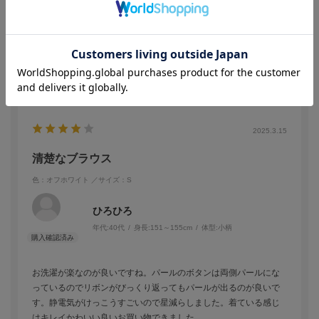
した。返品も面倒なので諦めましたが、セール品でも検品してか
ら納品してください。または最初から「傷あり」と表記してくだ
さい。
参考になった
0
Like!
0
2025.3.15
清楚なブラウス
色：オフホワイト
／サイズ：S
ひろひろ
年代:
40代
身長:
151～155cm
体型:
小柄
お洗濯が楽なのが良いですね。パールのボタンは両側パールにな
っているのでリボンがびっくり返ってもパールが出るのが良いで
す。静電気がけっこうすごいので星減らしました。着ている感じ
はキレイかわいい良いお買い物できました。