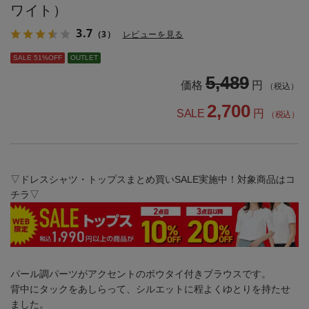
ワイト）
3.7
（3）
レビューを見る
SALE 51%OFF
OUTLET
5,489
価格
円
（税込）
2,700
SALE
円
（税込）
▽ドレスシャツ・トップスまとめ買いSALE実施中！対象商品はコ
チラ▽
パール調パーツがアクセントのボウタイ付きブラウスです。
背中にタックをあしらって、シルエットに程よくゆとりを持たせ
ました。