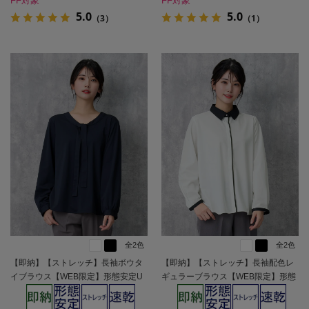
FF対象
FF対象
5.0
5.0
（3）
（1）
全2色
全2色
【即納】【ストレッチ】長袖ボウタ
【即納】【ストレッチ】長袖配色レ
イブラウス【WEB限定】形態安定U
ギュラーブラウス【WEB限定】形態
Vカット通年【レディース】
安定UVカット通年【レディース】