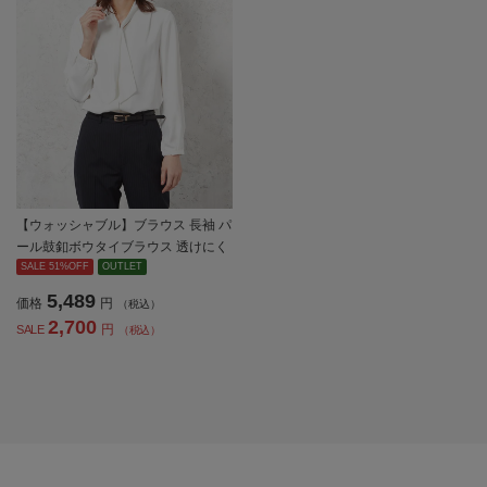
【ウォッシャブル】ブラウス 長袖 パ
ール鼓釦ボウタイブラウス 透けにく
い ストレッチ 無地 SOFFICE 通年
SALE 51%OFF
OUTLET
【レディース】
5,489
価格
円
（税込）
2,700
円
SALE
（税込）