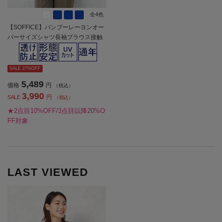
全4色
【SOFFICE】バンブーレーヨンオー
バーサイズシャツ長袖ブラウス接触
冷感通年【レディース】
SALE 27%OFF
5,489
価格
円
（税込）
3,990
円
SALE
（税込）
★2点目10%OFF/3点目以降20%O
FF対象
LAST VIEWED