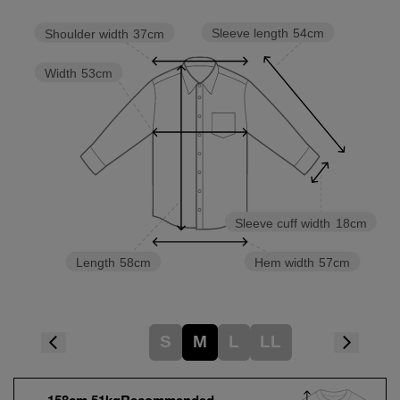
Sleeve length
54cm
Shoulder width
37cm
Width
53cm
Sleeve cuff width
18cm
Length
58cm
Hem width
57cm
S
M
L
LL
158cm 51kgRecommended