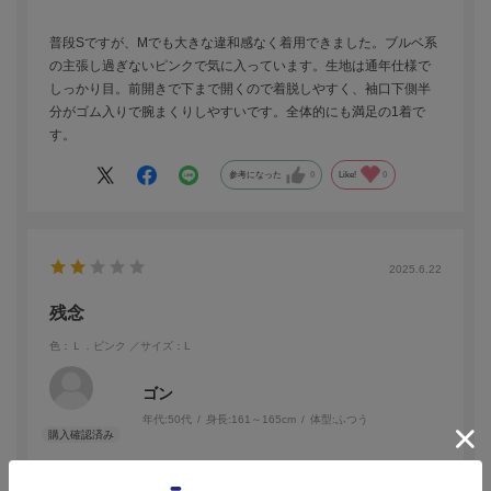
普段Sですが、Mでも大きな違和感なく着用できました。ブルベ系
の主張し過ぎないピンクで気に入っています。生地は通年仕様で
しっかり目。前開きで下まで開くので着脱しやすく、袖口下側半
分がゴム入りで腕まくりしやすいです。全体的にも満足の1着で
す。
参考になった
0
Like!
0
2025.6.22
残念
色：Ｌ．ピンク
／サイズ：L
ゴン
年代:
50代
身長:
161～165cm
体型:
ふつう
セール品を購入しましたが、左袖に引っ掛けたような傷がありま