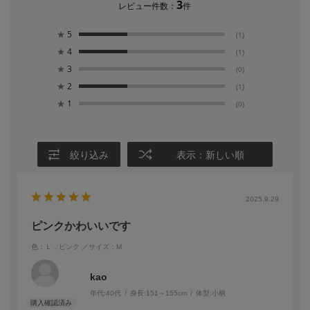
3
レビュー件数：
件
★
5
(1)
★
4
(1)
★
3
(0)
★
2
(1)
★
1
(0)
絞り込み
表示：新しい順
2025.9.29
ピンクかわいいです
色：Ｌ．ピンク
／サイズ：M
kao
年代:
40代
身長:
151～155cm
体型:
小柄