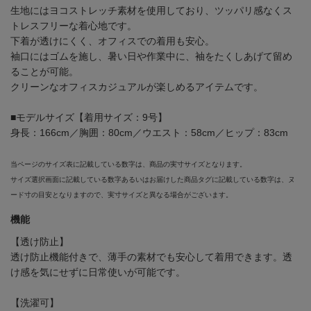
生地にはヨコストレッチ素材を使用しており、ツッパリ感なくス
トレスフリーな着心地です。
下着が透けにくく、オフィスでの着用も安心。
袖口にはゴムを施し、暑い日や作業中に、袖をたくしあげて留め
ることが可能。
クリーンなオフィスカジュアルが楽しめるアイテムです。
■モデルサイズ【着用サイズ：9号】
身長：166cm／胸囲：80cm／ウエスト：58cm／ヒップ：83cm
当ページのサイズ表に記載している数字は、商品の実寸サイズとなります。
サイズ選択画面に記載している数字あるいはお届けした商品タグに記載している数字は、ヌ
ード寸の目安となりますので、実寸サイズと異なる場合がございます。
機能
【透け防止】
透け防止機能付きで、薄手の素材でも安心して着用できます。透
け感を気にせずに日常使いが可能です。
【洗濯可】