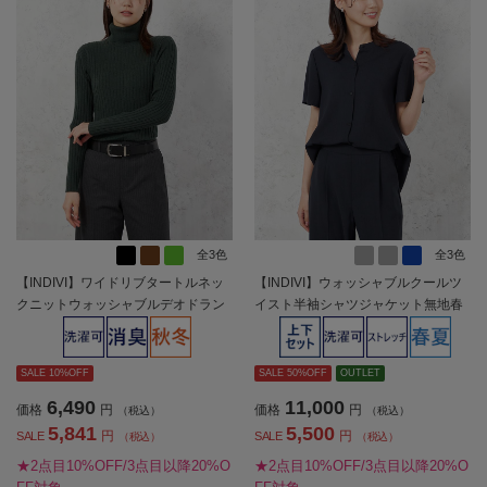
全3色
全3色
【INDIVI】ワイドリブタートルネッ
【INDIVI】ウォッシャブルクールツ
クニットウォッシャブルデオドラン
イスト半袖シャツジャケット無地春
ト無地秋冬【レディース】
夏【レディース】
SALE 10%OFF
SALE 50%OFF
OUTLET
6,490
11,000
価格
円
価格
円
（税込）
（税込）
5,841
5,500
円
円
SALE
SALE
（税込）
（税込）
★2点目10%OFF/3点目以降20%O
★2点目10%OFF/3点目以降20%O