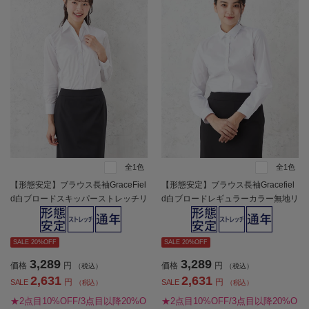
全1色
全1色
【形態安定】ブラウス長袖GraceFiel
【形態安定】ブラウス長袖Gracefiel
d白ブロードスキッパーストレッチリ
d白ブロードレギュラーカラー無地リ
クルート通年【レディース】
クルート通年【レディース】
SALE 20%OFF
SALE 20%OFF
3,289
3,289
価格
円
価格
円
（税込）
（税込）
2,631
2,631
円
円
SALE
SALE
（税込）
（税込）
★2点目10%OFF/3点目以降20%O
★2点目10%OFF/3点目以降20%O