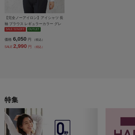
【完全ノーアイロン】アイシャツ 長
袖 ブラウス レギュラーカラー グレ
ンチェック i-shirt 通年【レディー
SALE 51%OFF
OUTLET
ス】
6,050
価格
円
（税込）
2,990
円
SALE
（税込）
特集