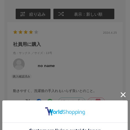
絞り込み
表示：新しい順
2024.4.25
社員用に購入
色：サックス
／サイズ：13号
no name
動きやすく、洗濯後の手入れもいらず良いとのこと。
参考になった
0
Like!
0
絞り込み
表示：新しい順