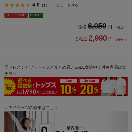
4.0
（1）
レビューを見る
SALE 51%OFF
OUTLET
6,050
価格
円
（税込）
2,990
SALE
円
（税込）
▽ドレスシャツ・トップスまとめ買いSALE実施中！対象商品はコ
チラ▽
▽アイシャツの特集はこちら