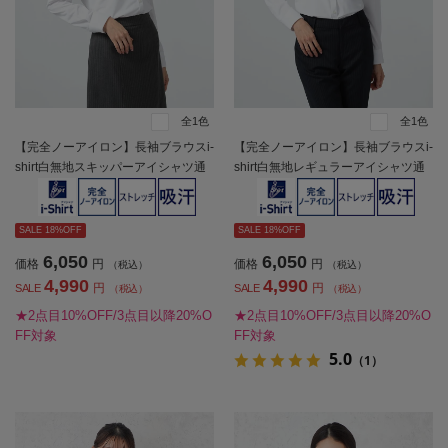
全1色
全1色
【完全ノーアイロン】長袖ブラウスi-
【完全ノーアイロン】長袖ブラウスi-
shirt白無地スキッパーアイシャツ通
shirt白無地レギュラーアイシャツ通
年【レディース】
年【レディース】
SALE 18%OFF
SALE 18%OFF
6,050
6,050
価格
円
価格
円
（税込）
（税込）
4,990
4,990
円
円
SALE
SALE
（税込）
（税込）
★2点目10%OFF/3点目以降20%O
★2点目10%OFF/3点目以降20%O
FF対象
FF対象
5.0
（1）