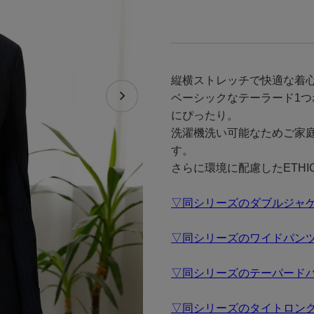
縦横ストレッチで快適な着
ベーシックなテーラード1
にぴったり。
洗濯機洗い可能なためご家
す。
さらに環境に配慮したETHI
▽同シリーズのダブルジャ
▽同シリーズのワイドパン
▽同シリーズのテーパード
▽同シリーズのタイトロン