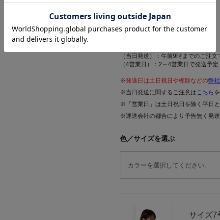
サイズの選び方
発送予定日について
（当日発送）：午前9時までのご注文
（4営業日）：2～4営業日で発送予定
※
発送日は土日祝日や棚卸などの
弊社
※当日発送に関するご注意は
こちら
を
※「営業日」は土日祝日を除く平日と
※運送会社の都合により予告無く発送
色／サイズを選ぶ
サイズ
7