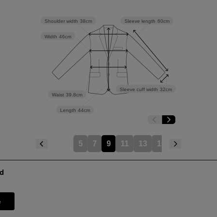
Shoulder width
38cm
Sleeve length
60cm
Width
46cm
Sleeve cuff width
32cm
Waist
39.8cm
Length
44cm
5
7
9
11
13
15
d
e