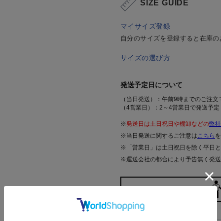
SIZE GUIDE
マイサイズ登録
自分のサイズを登録すると在庫の
サイズの選び方
発送予定日について
（当日発送）：午前9時までのご注文
（4営業日）：2～4営業日で発送予定
※
発送日は土日祝日や棚卸などの
弊社
※当日発送に関するご注意は
こちら
を
※「営業日」は土日祝日を除く平日と
※運送会社の都合により予告無く発送
色／サイズを選ぶ