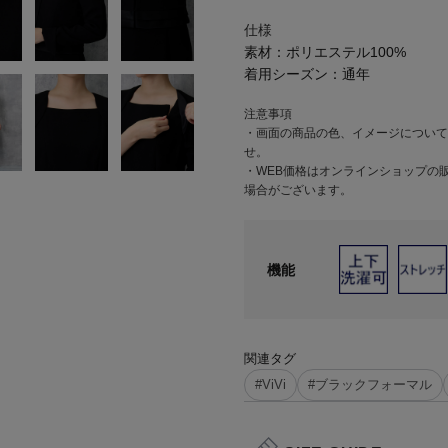
仕様
素材：
ポリエステル100%
着用シーズン：
通年
注意事項
・画面の商品の色、イメージについて
せ。
・WEB価格はオンラインショップの
場合がございます。
機能
関連タグ
#ViVi
#ブラックフォーマル