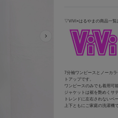
▽ViVi×はるやまの商品一
7分袖ワンピースとノーカ
トアップです。
ワンピースのみでも着用可
ジャケットは裾を艶めくサ
トレンドに左右されないベ
上下ともにご家庭の洗濯機