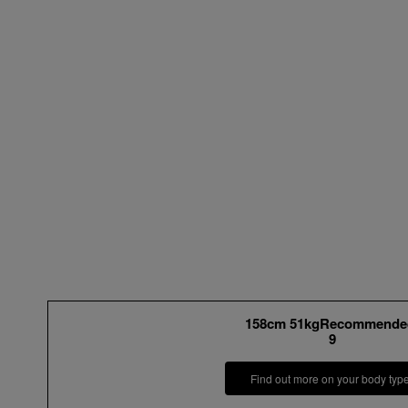
158cm 51kgRecommende
9
Find out more on your body typ