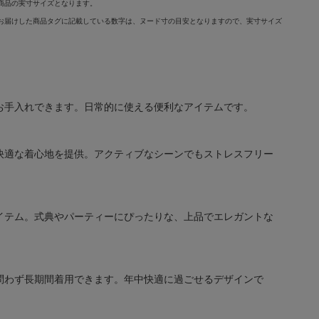
商品の実寸サイズとなります。
お届けした商品タグに記載している数字は、ヌード寸の目安となりますので、実寸サイズ
お手入れできます。日常的に使える便利なアイテムです。
快適な着心地を提供。アクティブなシーンでもストレスフリー
イテム。式典やパーティーにぴったりな、上品でエレガントな
問わず長期間着用できます。年中快適に過ごせるデザインで