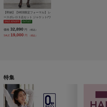
【即納】【WEB限定フォーマル】 レ
ースボレロ３点セット ジャケット/ワ
ンピース/ボレロ 黒無地 通年 礼服
SALE 42%OFF
OUTLET
【レディース】
32,890
価格
円
（税込）
19,000
円
SALE
（税込）
特集