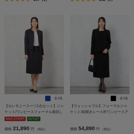
全1色
全1色
【セレモニースーツ2点セット】ジャ
【ウォッシャブル】フォーマルジャ
ケット/ワンピースフォーマル着回し
ケット/前開きレース衿ワンピースア
織柄無地SOFFICE通年礼服【レディ
ンサンブルストレッチ黒無地STOVE
SALE 27%OFF
OUTLET
ース】
L＆MASONWHITE通年礼服【レディ
21,890
54,890
価格
円
価格
円
（税込）
（税込）
ース】