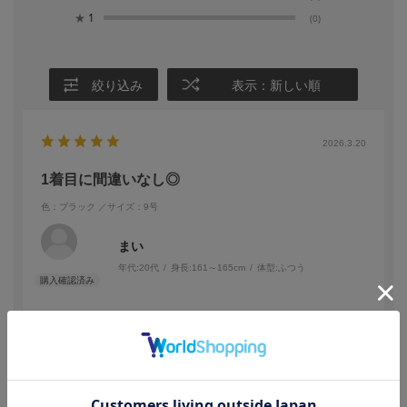
★
1
(0)
絞り込み
表示：新しい順
2026.3.20
1着目に間違いなし◎
色：ブラック
／サイズ：9号
まい
年代:
20代
身長:
161～165cm
体型:
ふつう
30歳になるので、とりあえず1枚持っておかなきゃ…と思い購入し
ました。
ワンピースはフロントチャックで1人でも着やすいです。
ボレロ、上着、ワンピースセットのため、法事、葬式など、その
続きを読む
場にあった組み合わせで出席できるので◎