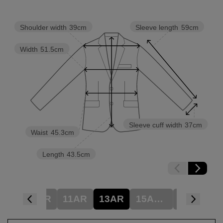
Shoulder width
39cm
Sleeve length
59cm
Width
51.5cm
Sleeve cuff width
37cm
Waist
45.3cm
Length
43.5cm
7AR
9AR
11AR
13AR
15ABR
17ABR