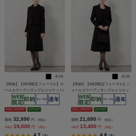
全1色
全1色
【即納】【WEB限定フォーマル】ロ
【即納】【WEB限定フォーマル】シ
ールカラーアンサンブルジャケット/
ョールカラーアンサンブルジャケッ
ワンピース黒無地通年礼服【レディ
ト/ワンピース黒無地通年礼服【レデ
ース】
ィース】
SALE 42%OFF
OUTLET
SALE 39%OFF
OUTLET
32,890
21,890
価格
円
価格
円
（税込）
（税込）
19,000
13,400
円
円
SALE
SALE
（税込）
（税込）
4.7
4.8
（3）
（5）