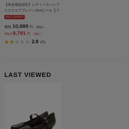
【外反母趾対応】レディースパンプ
ススクエアプレーン3cmヒール【フ
ァイテン】【レディース】
SALE 20%OFF
10,989
価格
円
（税込）
8,791
円
SALE
（税込）
2.0
（1）
LAST VIEWED