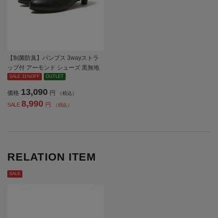
【制菌防臭】パンプス 3wayストラ
ップ付 アーモンド シューズ 黒無地
通年【レディース】
SALE 31%OFF
OUTLET
13,090
価格
円
（税込）
8,990
円
SALE
（税込）
RELATION ITEM
SALE