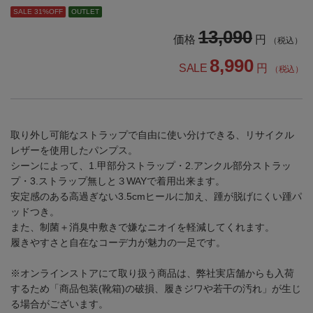
SALE 31%OFF
OUTLET
13,090
価格
円
（税込）
8,990
SALE
円
（税込）
取り外し可能なストラップで自由に使い分けできる、リサイクル
レザーを使用したパンプス。
シーンによって、1.甲部分ストラップ・2.アンクル部分ストラッ
プ・3.ストラップ無しと３WAYで着用出来ます。
安定感のある高過ぎない3.5cmヒールに加え、踵が脱げにくい踵パ
ッドつき。
また、制菌＋消臭中敷きで嫌なニオイを軽減してくれます。
履きやすさと自在なコーデ力が魅力の一足です。
※オンラインストアにて取り扱う商品は、弊社実店舗からも入荷
するため「商品包装(靴箱)の破損、履きジワや若干の汚れ」が生じ
る場合がございます。