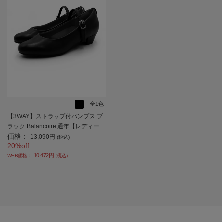
全1色
【3WAY】ストラップ付パンプス ブ
ラック Balancoire 通年【レディー
価格：
ス】
13,090円
(税込)
20%off
10,472円
WEB価格：
(税込)