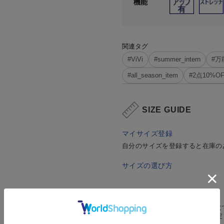
機能
関連タグ
#ViVi
#summer_intern
#
#all_season_item
#2点10%O
SIZE GUIDE
マイサイズ登録
自分のサイズを登録すると在庫の
サイズの選び方
発送予定日について
（当日発送）：午前9時までのご注文
（4営業日）：2～4営業日で発送予定