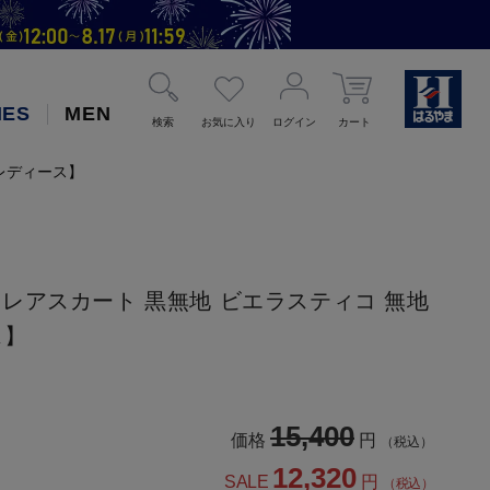
IES
MEN
検索
お気に入り
ログイン
カート
【レディース】
レアスカート 黒無地 ビエラスティコ 無地
ス】
15,400
価格
円
（税込）
12,320
SALE
円
（税込）