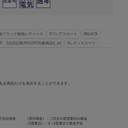
万能ブラック無地レディース
#フレアスカート
#BLACK
FF、3点目以降20%OFF対象商品(l_st)
#レディススーツ
ある商品だけを表示することができます。
で当日発送
（翌日発送）：ご注文の翌営業日の発送
（5営業日）：3～5営業日で発送予定