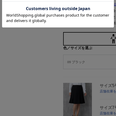
※
発送日は土日祝日や棚卸などの
弊社
※当日発送に関するご注意は
こちら
を
※「営業日」は土日祝日を除く平日と
※運送会社の都合により予告無く発送
色／サイズを選ぶ
サイズ
5
店舗在庫
サイズ
7
店舗在庫