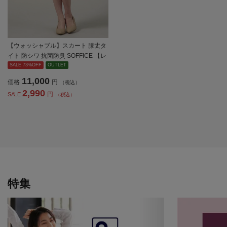
【ウォッシャブル】スカート 膝丈タ
イト 防シワ 抗菌防臭 SOFFICE 【レ
ディース】
SALE 73%OFF
OUTLET
11,000
価格
円
（税込）
2,990
円
SALE
（税込）
特集