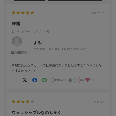
2026.6.25
綺麗
色：Ｍ．グレー
／サイズ：11号
よるこ
年代:
40代
身長:
156～160cm
体型:
ふつう
綺麗に見えるスカートで仕事用に買いましたがすごくシワにもな
らずよかったです
参考になった
0
Like!
0
2025.9.9
ウォッシャブルなのも良く