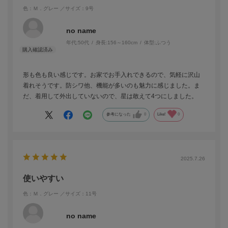
色：Ｍ．グレー
／サイズ：9号
no name
年代:
50代
身長:
156～160cm
体型:
ふつう
形も色も良い感じです。お家でお手入れできるので、気軽に沢山
着れそうです。防シワ他、機能が多いのも魅力に感じました。ま
だ、着用して外出していないので、星は敢えて4つにしました。
参考になった
0
Like!
0
2025.7.26
使いやすい
色：Ｍ．グレー
／サイズ：11号
no name