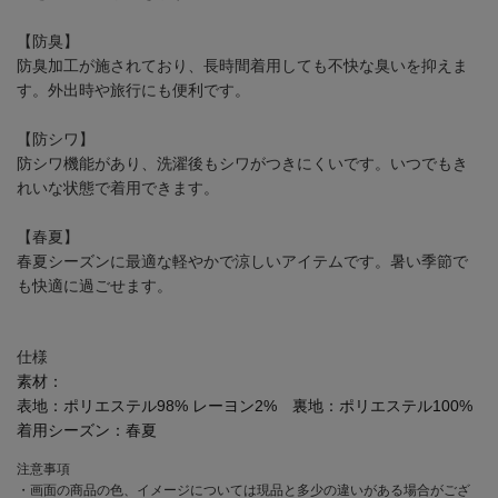
【防臭】
防臭加工が施されており、長時間着用しても不快な臭いを抑えま
す。外出時や旅行にも便利です。
【防シワ】
防シワ機能があり、洗濯後もシワがつきにくいです。いつでもき
れいな状態で着用できます。
【春夏】
春夏シーズンに最適な軽やかで涼しいアイテムです。暑い季節で
も快適に過ごせます。
仕様
素材：
表地：ポリエステル98% レーヨン2% 裏地：ポリエステル100%
着用シーズン：
春夏
注意事項
・画面の商品の色、イメージについては現品と多少の違いがある場合がござ