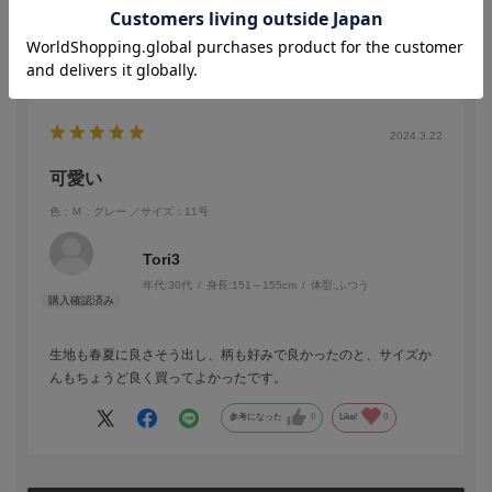
品物はもちろん良かった。
参考になった
0
Like!
0
2024.3.22
可愛い
色：Ｍ．グレー
／サイズ：11号
Tori3
年代:
30代
身長:
151～155cm
体型:
ふつう
生地も春夏に良さそう出し、柄も好みで良かったのと、サイズか
んもちょうど良く買ってよかったです。
参考になった
0
Like!
0