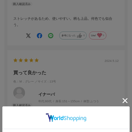
ストレッチがあるため、使いやすい。柄も上品。何色でも似合
う。
参考になった
0
Like!
0
2024.5.12
買って良かった
色：Ｍ．グレー
／サイズ：13号
イナーバ
年代:
60代
身長:
151～155cm
体型:
ふつう
仕事で使用します。
安く購入出来て良かったです。