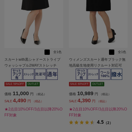
全1色
全1色
スカートwith黒シャドーストライプ
ウィメンズスカート通年ブラック無
ウォッシャブル2WAYストレッチ
地高級生地使用リクルート対応可
【レディース】
（就活)ストレッチタイトスカート
【レディース】
SALE 59%OFF
OUTLET
SALE 60%OFF
OUTLET
11,000
10,989
価格
円
価格
円
（税込）
（税込）
4,490
4,390
円
円
SALE
SALE
（税込）
（税込）
★2点目10%OFF/3点目以降20%O
★2点目10%OFF/3点目以降20%O
FF対象
FF対象
4.5
（2）