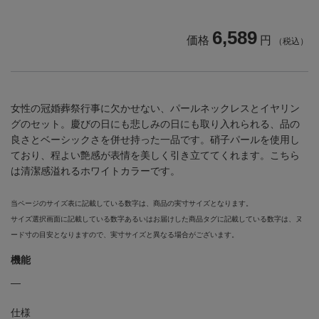
6,589
価格
円
（税込）
女性の冠婚葬祭行事に欠かせない、パールネックレスとイヤリン
グのセット。慶びの日にも悲しみの日にも取り入れられる、品の
良さとベーシックさを併せ持った一品です。硝子パールを使用し
ており、程よい艶感が表情を美しく引き立ててくれます。こちら
は清潔感溢れるホワイトカラーです。
当ページのサイズ表に記載している数字は、商品の実寸サイズとなります。
サイズ選択画面に記載している数字あるいはお届けした商品タグに記載している数字は、ヌ
ード寸の目安となりますので、実寸サイズと異なる場合がございます。
機能
―
仕様