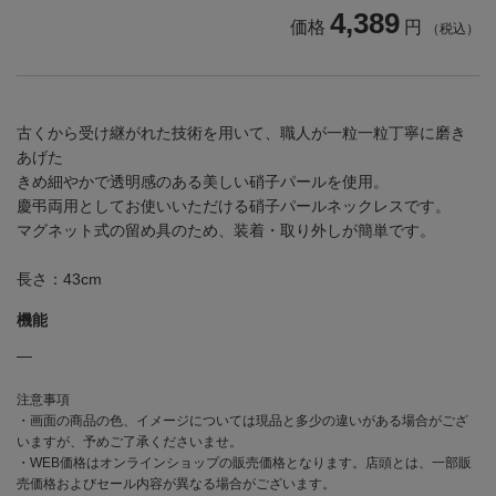
4,389
価格
円
（税込）
古くから受け継がれた技術を用いて、職人が一粒一粒丁寧に磨き
あげた
きめ細やかで透明感のある美しい硝子パールを使用。
慶弔両用としてお使いいただける硝子パールネックレスです。
マグネット式の留め具のため、装着・取り外しが簡単です。
長さ：43cm
機能
―
注意事項
・画面の商品の色、イメージについては現品と多少の違いがある場合がござ
いますが、予めご了承くださいませ。
・WEB価格はオンラインショップの販売価格となります。店頭とは、一部販
売価格およびセール内容が異なる場合がございます。