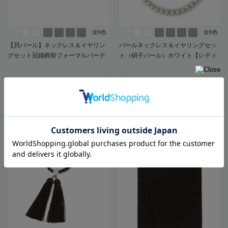
全6色
全6色
【貝パール】ネックレス＆イヤリン
パールネックレス＆イヤリングセッ
グセット冠婚葬祭フォーマルパーテ
ト（硝子パール）ホワイト【レディ
ィー通年【レディース】
ース】
14,190
6,589
価格
円
価格
円
（税込）
（税込）