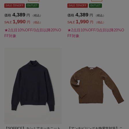
SALE 55%OFF
OUTLET
SALE 55%OFF
OUTLET
4,389
4,389
価格
円
価格
円
（税込）
（税込）
1,990
1,990
円
円
SALE
SALE
（税込）
（税込）
★2点目10%OFF/3点目以降20%O
★2点目10%OFF/3点目以降20%O
FF対象
FF対象
【SOFFICE】カシミアタッチニット
【アンチピリング＆静電気対策】ニ