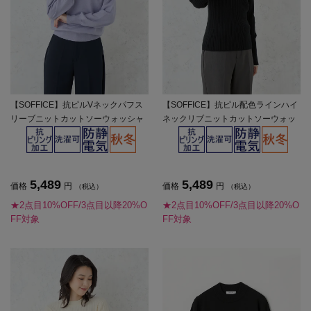
【SOFFICE】抗ピルVネックパフス
【SOFFICE】抗ピル配色ラインハイ
リーブニットカットソーウォッシャ
ネックリブニットカットソーウォッ
ブル放電抗ピリング秋冬【レディー
シャブル放電抗ピリング秋冬【レデ
ス】
ィース】
5,489
5,489
価格
円
価格
円
（税込）
（税込）
★2点目10%OFF/3点目以降20%O
★2点目10%OFF/3点目以降20%O
FF対象
FF対象