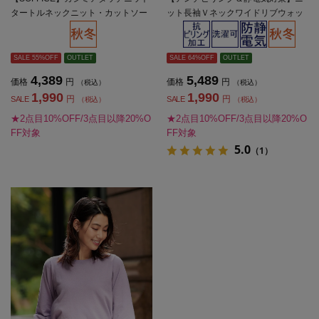
タートルネックニット・カットソー
ット長袖Ｖネックワイドリブウォッ
長袖ソフィーチェ秋冬【レディー
シャブル無地SOFFICE秋冬【レディ
ス】
ース】
SALE 55%OFF
OUTLET
SALE 64%OFF
OUTLET
4,389
5,489
価格
円
価格
円
（税込）
（税込）
1,990
1,990
円
円
SALE
SALE
（税込）
（税込）
★2点目10%OFF/3点目以降20%O
★2点目10%OFF/3点目以降20%O
FF対象
FF対象
5.0
（1）