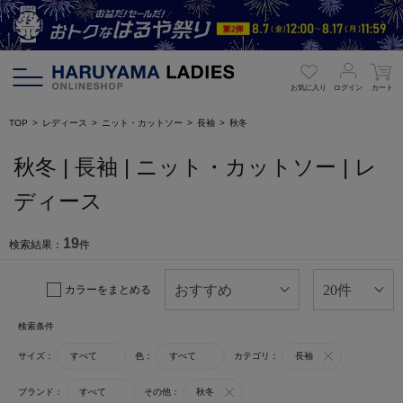
お気に入り
ログイン
カート
TOP
レディース
ニット・カットソー
長袖
秋冬
秋冬 | 長袖 | ニット・カットソー | レ
ディース
19
検索結果：
件
カラーをまとめる
検索条件
サイズ：
すべて
色：
すべて
カテゴリ：
長袖
ブランド：
すべて
その他：
秋冬