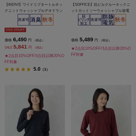
【INDIVI】ワイドリブタートルネッ
【SOFFICE】抗ピルクルーネックニ
クニットウォッシャブルデオドラン
ットカットソーウォッシャブル放電
ト無地秋冬【レディース】
抗ピリング秋冬【レディース】
SALE 10%OFF
6,490
5,489
価格
円
価格
円
（税込）
（税込）
5,841
円
SALE
（税込）
★2点目10%OFF/3点目以降20%O
FF対象
★2点目10%OFF/3点目以降20%O
FF対象
5.0
（3）