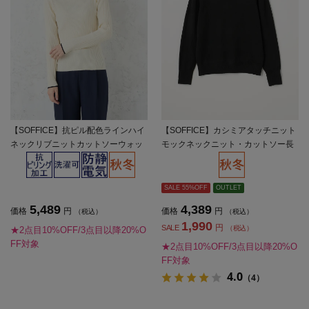
【SOFFICE】抗ピル配色ラインハイ
【SOFFICE】カシミアタッチニット
ネックリブニットカットソーウォッ
モックネックニット・カットソー長
シャブル放電抗ピリング秋冬【レデ
袖ソフィーチェ秋冬【レディース】
ィース】
SALE 55%OFF
OUTLET
5,489
4,389
価格
円
価格
円
（税込）
（税込）
1,990
円
SALE
（税込）
★2点目10%OFF/3点目以降20%O
FF対象
★2点目10%OFF/3点目以降20%O
FF対象
4.0
（4）