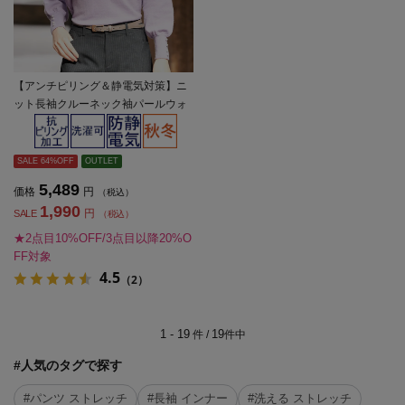
【アンチピリング＆静電気対策】ニ
ット長袖クルーネック袖パールウォ
ッシャブル無地SOFFICE秋冬【レデ
ィース】
SALE 64%OFF
OUTLET
5,489
価格
円
（税込）
1,990
円
SALE
（税込）
★2点目10%OFF/3点目以降20%O
FF対象
4.5
（2）
1 - 19
19
件 /
件中
#人気のタグで探す
#パンツ ストレッチ
#長袖 インナー
#洗える ストレッチ