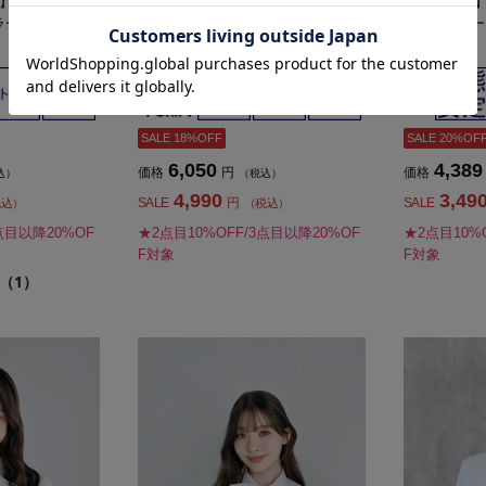
】長袖ブラウス
【完全ノーアイロン】長袖ブラウス
【形態安定】長
ギュラーアイシャツ
i-shirt白無地スキッパーアイシャツ
ldスキッパ
通年【レディース】
ース】
SALE 18%OFF
SALE 20%OF
6,050
4,389
価格
円
価格
込）
（税込）
4,990
3,49
SALE
円
SALE
税込）
（税込）
点目以降20%OF
★2点目10%OFF/3点目以降20%OF
★2点目10%
F対象
F対象
（1）