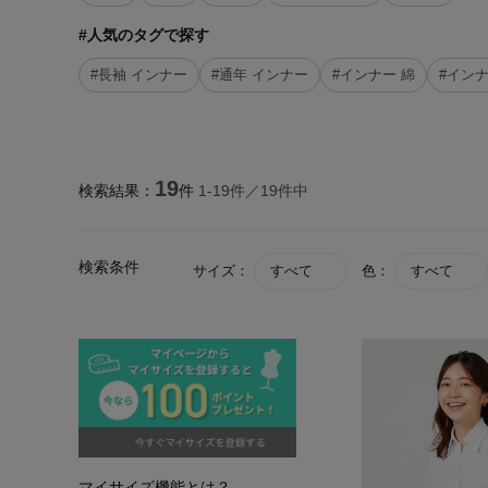
#人気のタグで探す
#長袖 インナー
#通年 インナー
#インナー 綿
#インナ
19
検索結果：
件
1-
19
件／
19
件中
検索条件
サイズ：
すべて
色：
すべて
マイサイズ機能とは？