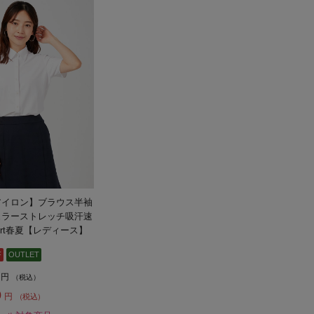
アイロン】ブラウス半袖
ュラーストレッチ吸汗速
hirt春夏【レディース】
F
OUTLET
円
（税込）
0
円
（税込）