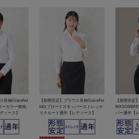
袖Gracefiel
【形態安定】ブラウス長袖GraceFie
【形態安定】
ラーカラー無地
ld白ブロードスキッパーストレッチ
MASONWH
ディース】
リクルート通年【レディース】
パー通年【