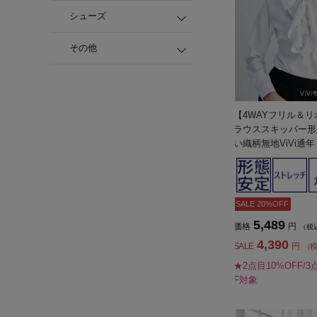
シューズ
その他
【4WAYフリル＆
ラウススキッパー形
い織柄無地ViVi通
SALE 20%OFF
5,489
価格
円
（税
4,390
SALE
円
（
★2点目10%OFF/3
F対象