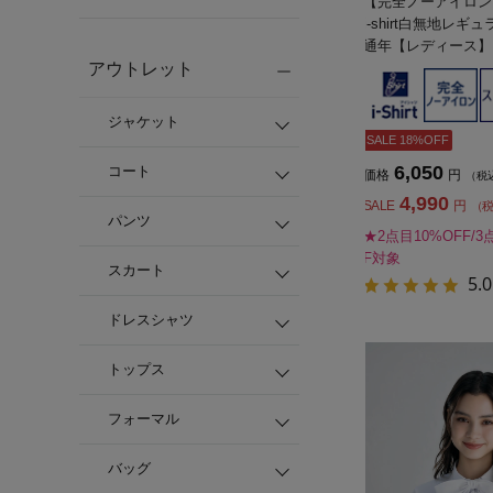
【完全ノーアイロン
i-shirt白無地レ
通年【レディース】
アウトレット
ジャケット
SALE 18%OFF
6,050
コート
価格
円
（税
4,990
SALE
円
（
パンツ
★2点目10%OFF/3
F対象
スカート
5.0
ドレスシャツ
トップス
フォーマル
バッグ