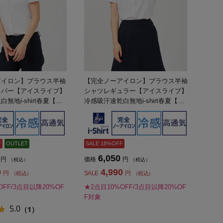
アイロン】ブラウス半袖
【完全ノーアイロン】ブラウス半袖
ッパー【アイスライブ】
シャツレギュラー【アイスライブ】
無地i-shirt春夏【レ
冷感吸汗速乾白無地i-shirt春夏【レ
ディース】
F
OUTLET
SALE 18%OFF
6,050
円
価格
円
（税込）
（税込）
0
4,990
円
SALE
円
（税込）
（税込）
OFF/3点目以降20%OF
★2点目10%OFF/3点目以降20%OF
F対象
5.0
（1）