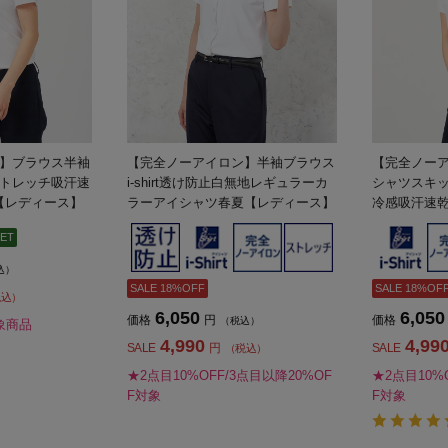
】ブラウス半袖
【完全ノーアイロン】半袖ブラウス
【完全ノー
トレッチ吸汗速
i-shirt透け防止白無地レギュラーカ
シャツスキ
春夏【レディース】
ラーアイシャツ春夏【レディース】
冷感吸汗速乾白
ディース】
ET
込）
SALE 18%OFF
SALE 18%OF
税込）
6,050
6,050
価格
円
価格
（税込）
象商品
4,990
4,99
SALE
円
SALE
（税込）
★2点目10%OFF/3点目以降20%OF
★2点目10%
F対象
F対象