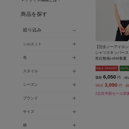
商品を探す
絞り込み
シルエット
【完全ノーアイロン
シャツスキッパース
色
乾白無地i-shirt
SALE 34%OFF
OUTL
スタイル
6,050
価格
円
（税
3,990
シーズン
SALE
円
（
2点目半額セール対
ブランド
サイズ
柄