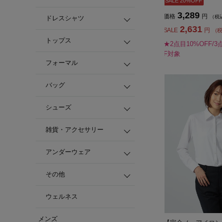
SALE 20%OFF
3,289
価格
円
（税
ドレスシャツ
2,631
SALE
円
（
トップス
★2点目10%OFF/3
F対象
フォーマル
バッグ
シューズ
雑貨・アクセサリー
アンダーウェア
その他
ウェルネス
メンズ