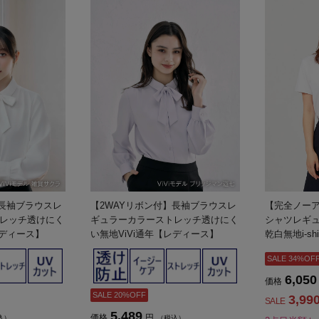
】長袖ブラウスレ
【2WAYリボン付】長袖ブラウスレ
【完全ノー
レッチ透けにく
ギュラーカラーストレッチ透けにく
シャツレギ
レディース】
い無地ViVi通年【レディース】
乾白無地i-s
SALE 34%OF
6,050
価格
SALE 20%OFF
3,99
SALE
5,489
価格
円
込）
（税込）