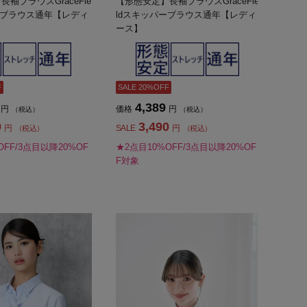
袖ブラウスGraceFie
【形態安定】長袖ブラウスGraceFie
ーブラウス通年【レディ
ldスキッパーブラウス通年【レディ
ース】
F
SALE 20%OFF
4,389
円
価格
円
（税込）
（税込）
0
3,490
円
SALE
円
（税込）
（税込）
OFF/3点目以降20%OF
★2点目10%OFF/3点目以降20%OF
F対象