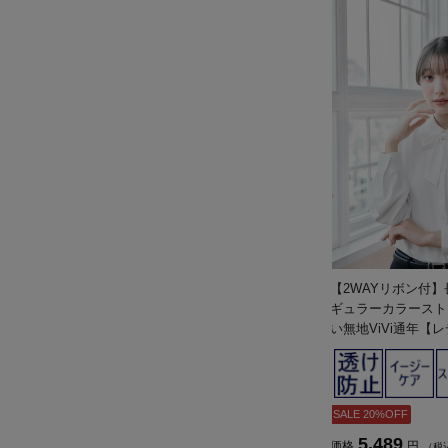
【2WAYリボン付
ギュラーカラースト
い無地ViVi通年【
SALE 20%OFF
5,489
価格
円
（税