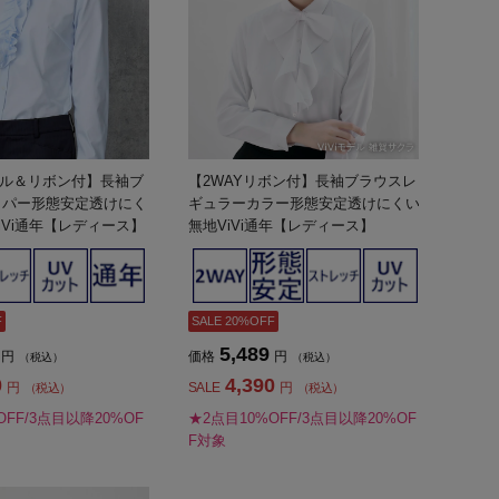
リル＆リボン付】長袖ブ
【2WAYリボン付】長袖ブラウスレ
ッパー形態安定透けにく
ギュラーカラー形態安定透けにくい
iVi通年【レディース】
無地ViVi通年【レディース】
F
SALE 20%OFF
5,489
円
価格
円
（税込）
（税込）
0
4,390
円
SALE
円
（税込）
（税込）
OFF/3点目以降20%OF
★2点目10%OFF/3点目以降20%OF
F対象