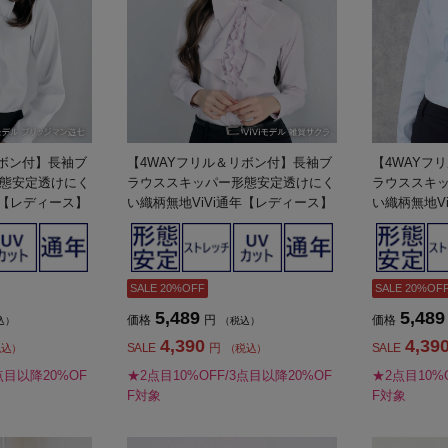
リボン付】長袖ブ
【4WAYフリル＆リボン付】長袖ブ
【4WAYフ
態安定透けにく
ラウススキッパー形態安定透けにく
ラウススキ
年【レディース】
い織柄無地ViVi通年【レディース】
い織柄無地V
SALE 20%OFF
SALE 20%OF
5,489
5,489
価格
円
価格
込）
（税込）
4,390
4,39
SALE
円
SALE
税込）
（税込）
点目以降20%OF
★2点目10%OFF/3点目以降20%OF
★2点目10%
F対象
F対象