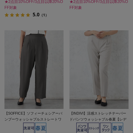
★2点目10%OFF/3点目以降20%O
★2点目10%OFF/3点目以降20%O
FF対象
FF対象
5.0
（1）
【SOFFICE】ソフィーチェシアーバ
【INDIVI】涼感ストレッチテーパー
ンブーウォッシャブルストレートワ
ドパンツウォッシャブル春夏【レデ
イドパンツ上下ウォッシャブル軽量
ィース】
春夏【レディース】