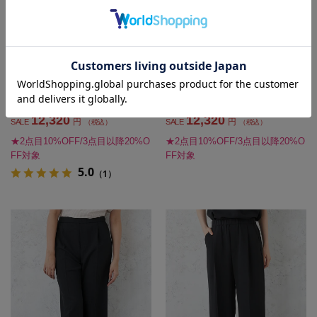
【INDIVI】涼感ストレッチテーパー
【INDIVI】涼感ストレッチワイドパ
ドパンツウォッシャブル春夏【レデ
ンツウォッシャブル春夏【レディー
ィース】
ス】
SALE 20%OFF
SALE 20%OFF
15,400
15,400
価格
円
価格
円
（税込）
（税込）
12,320
12,320
円
円
SALE
SALE
（税込）
（税込）
★2点目10%OFF/3点目以降20%O
★2点目10%OFF/3点目以降20%O
FF対象
FF対象
5.0
（1）