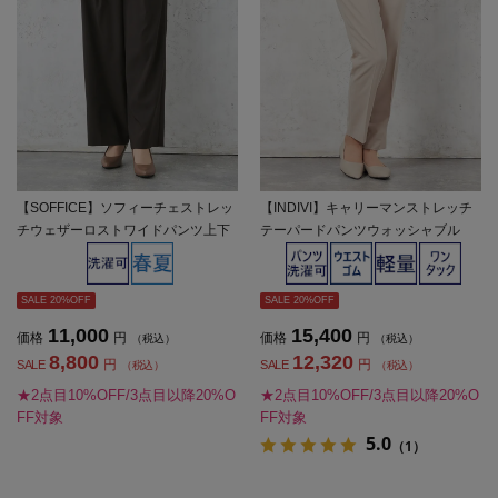
【SOFFICE】ソフィーチェストレッ
【INDIVI】キャリーマンストレッチ
チウェザーロストワイドパンツ上下
テーパードパンツウォッシャブル
ウォッシャブル春夏【レディース】
【レディース】
SALE 20%OFF
SALE 20%OFF
11,000
15,400
価格
円
価格
円
（税込）
（税込）
8,800
12,320
円
円
SALE
SALE
（税込）
（税込）
★2点目10%OFF/3点目以降20%O
★2点目10%OFF/3点目以降20%O
FF対象
FF対象
5.0
（1）