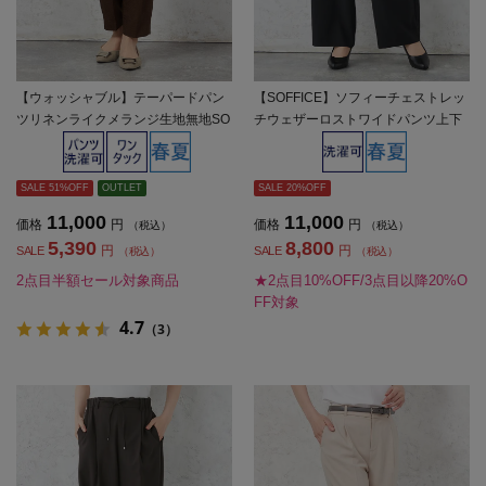
【ウォッシャブル】テーパードパン
【SOFFICE】ソフィーチェストレッ
ツリネンライクメランジ生地無地SO
チウェザーロストワイドパンツ上下
FFICE春夏【レディース】
ウォッシャブル春夏【レディース】
SALE 51%OFF
OUTLET
SALE 20%OFF
11,000
11,000
価格
円
価格
円
（税込）
（税込）
5,390
8,800
円
円
SALE
SALE
（税込）
（税込）
2点目半額セール対象商品
★2点目10%OFF/3点目以降20%O
FF対象
4.7
（3）