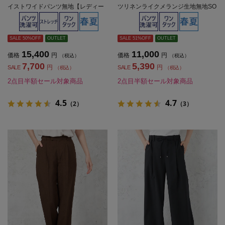
イストワイドパンツ無地【レディー
ツリネンライクメランジ生地無地SO
ス】
FFICE春夏【レディース】
SALE 50%OFF
OUTLET
SALE 51%OFF
OUTLET
15,400
11,000
価格
円
価格
円
（税込）
（税込）
7,700
5,390
円
円
SALE
SALE
（税込）
（税込）
2点目半額セール対象商品
2点目半額セール対象商品
4.5
4.7
（2）
（3）