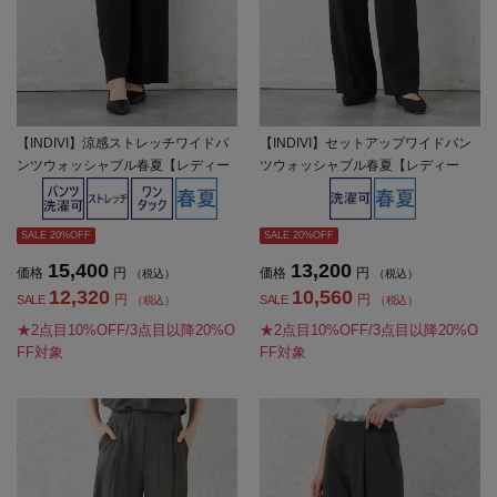
【INDIVI】涼感ストレッチワイドパ
【INDIVI】セットアップワイドパン
ンツウォッシャブル春夏【レディー
ツウォッシャブル春夏【レディー
ス】
ス】
SALE 20%OFF
SALE 20%OFF
15,400
13,200
価格
円
価格
円
（税込）
（税込）
12,320
10,560
円
円
SALE
SALE
（税込）
（税込）
★2点目10%OFF/3点目以降20%O
★2点目10%OFF/3点目以降20%O
FF対象
FF対象