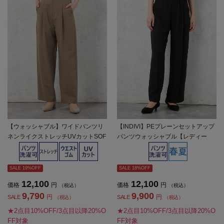
【ウォッシャブル】ワイドパンツリ
【INDIVI】PEプレーンセットアップ
ネンライクストレッチUVカットSOF
パンツウォッシャブル【レディー
FICE春夏【レディース】
ス】
SALE 19%OFF
SALE 18%OFF
12,100
12,100
価格
円
価格
円
（税込）
（税込）
9,790
9,900
円
円
SALE
SALE
（税込）
（税込）
★2点目10%OFF/3点目以降20%O
★2点目10%OFF/3点目以降20%O
FF対象
FF対象