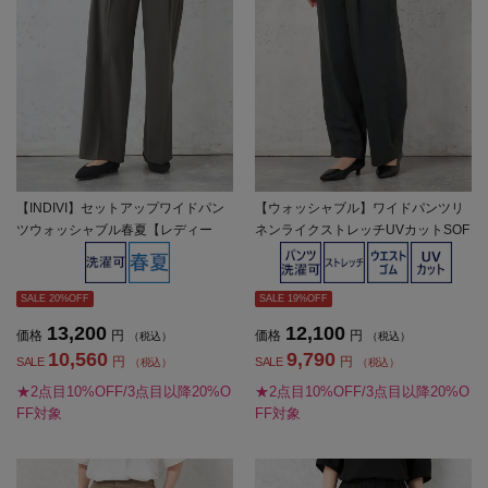
【INDIVI】セットアップワイドパン
【ウォッシャブル】ワイドパンツリ
ツウォッシャブル春夏【レディー
ネンライクストレッチUVカットSOF
ス】
FICE春夏【レディース】
SALE 20%OFF
SALE 19%OFF
13,200
12,100
価格
円
価格
円
（税込）
（税込）
10,560
9,790
円
円
SALE
SALE
（税込）
（税込）
★2点目10%OFF/3点目以降20%O
★2点目10%OFF/3点目以降20%O
FF対象
FF対象