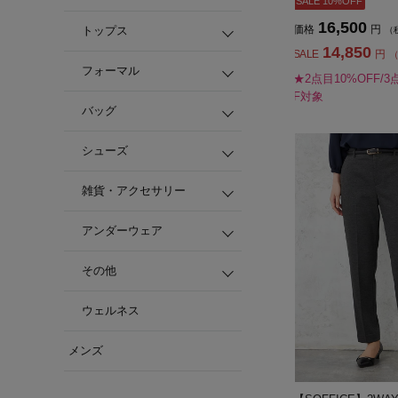
SALE 10%OFF
16,500
価格
円
トップス
（
14,850
SALE
円
（
フォーマル
★2点目10%OFF/3
F対象
バッグ
シューズ
雑貨・アクセサリー
アンダーウェア
その他
ウェルネス
メンズ