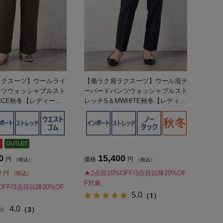
ラクスーツ】ウールライ
【働ラク肩ラクスーツ】ウール混テ
ンツウォッシャブルスト
ーパードパンツウォッシャブルスト
FICE秋冬【レディー
レッチS＆MWHITE秋冬【レディー
ス】
F
OUTLET
0
15,400
円
価格
円
（税込）
（税込）
0
★2点目10%OFF/3点目以降20%OF
円
（税込）
F対象
OFF/3点目以降20%OF
5.0
（1）
4.0
（3）