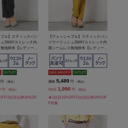
ャブル】スティックパン
【ウォッシャブル】スティックパン
ュ2WAYストレッチ内
ツウーリッシュ2WAYストレッチ内
ス無地秋冬【レディー
股シームレス無地秋冬【レディー
ス】
F
OUTLET
SALE 64%OFF
OUTLET
5,489
円
価格
円
（税込）
（税込）
0
1,990
円
SALE
円
（税込）
（税込）
OFF/3点目以降20%OF
★2点目10%OFF/3点目以降20%OF
F対象