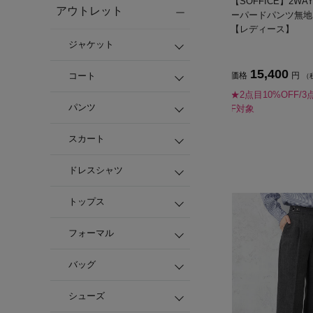
【SOFFICE】2W
アウトレット
ーパードパンツ無地
【レディース】
ジャケット
15,400
価格
円
コート
（
★2点目10%OFF/3
パンツ
F対象
スカート
ドレスシャツ
トップス
フォーマル
バッグ
シューズ