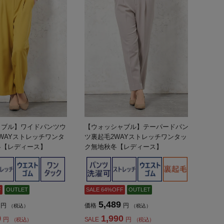
ャブル】ワイドパンツウ
【ウォッシャブル】テーパードパン
WAYストレッチワンタ
ツ裏起毛2WAYストレッチワンタッ
冬【レディース】
ク無地秋冬【レディース】
F
OUTLET
SALE 64%OFF
OUTLET
5,489
円
価格
円
（税込）
（税込）
0
1,990
円
SALE
円
（税込）
（税込）