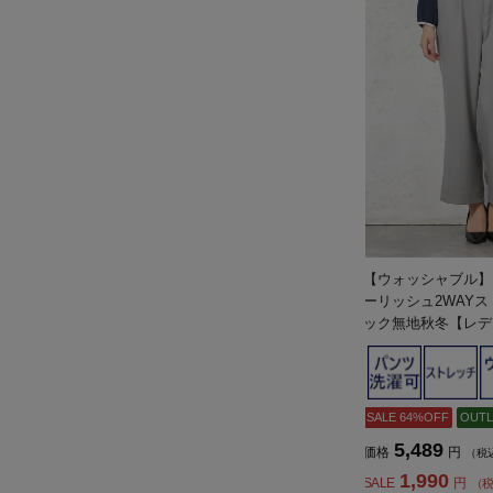
【ウォッシャブル】
ーリッシュ2WAY
ック無地秋冬【レデ
SALE 64%OFF
OUTL
5,489
価格
円
（税
1,990
SALE
円
（