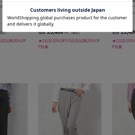
AYニットカルゼテ
【SOFFICE】2WAYニットカルゼテ
【STOVEL
ストレッチ秋冬
ーパードパンツ無地ストレッチ秋冬
テーパード
【レディース】
ンドメイソ
15,400
15,40
価格
円
価格
税込）
（税込）
点目以降20%OF
★2点目10%OFF/3点目以降20%OF
★2点目10%
F対象
F対象