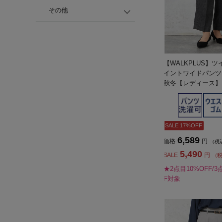
その他
【WALKPLUS】
イントワイドパンツ
秋冬【レディース】
SALE 17%OFF
6,589
価格
円
（税
5,490
SALE
円
（
★2点目10%OFF/3
F対象