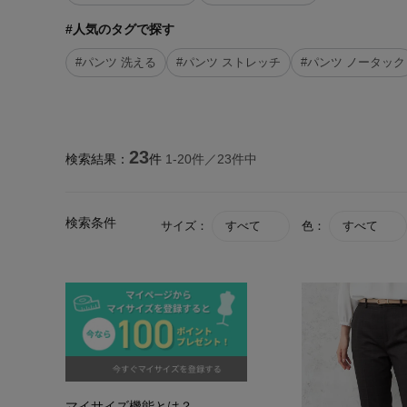
#人気のタグで探す
#パンツ 洗える
#パンツ ストレッチ
#パンツ ノータック
23
検索結果：
件
1-
20
件／
23
件中
検索条件
サイズ：
すべて
色：
すべて
マイサイズ機能とは？