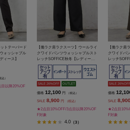
トニットテーパード
【働ラク肩ラクスーツ】ウールライ
【働ラク肩
ウォッシャブル
クワイドパンツウォッシャブルスト
クワイドパ
ディース】
レッチSOFFICE秋冬【レディー
レッチSOF
ス】
ス】
税込）
SALE 26%OFF
OUTLET
SALE 26%OF
点目以降20%OF
12,100
12,10
価格
円
価格
（税込）
8,900
8,90
SALE
円
SALE
（税込）
★2点目10%OFF/3点目以降20%OF
★2点目10%
F対象
F対象
4.0
（3）