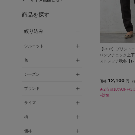
商品を探す
絞り込み
シルエット
【i-suit】プリン
パンツチェック上下
色
ストレッチ秋冬【レ
シーズン
12,100
価格
円
（
ブランド
★2点目10%OFF/3
F対象
サイズ
柄
価格