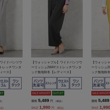
ワイドパンツウ
【ウォッシャブル】ワイドパンツウ
【ウォッシ
ストレッチワンタ
ーリッシュ2WAYストレッチワンタ
ーリッシュ2
ィース】
ック無地秋冬【レディース】
ック無地秋
ET
SALE 64%OFF
OUTLET
SALE 64%OF
5,489
5,489
価格
円
価格
込）
（税込）
1,990
1,99
SALE
円
SALE
税込）
（税込）