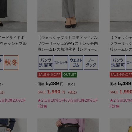
ツイードサイドポ
【ウォッシャブル】スティックパン
【ウォッシ
ウォッシャブル
ツウーリッシュ2WAYストレッチ内
ツウーリッシ
股シームレス無地秋冬【レディー
股シームレ
ス】
ス】
SALE 64%OFF
OUTLET
SALE 64%OF
5,489
5,489
価格
円
価格
込）
（税込）
1,990
1,99
SALE
円
SALE
税込）
（税込）
点目以降20%OF
★2点目10%OFF/3点目以降20%OF
★2点目10%
F対象
F対象