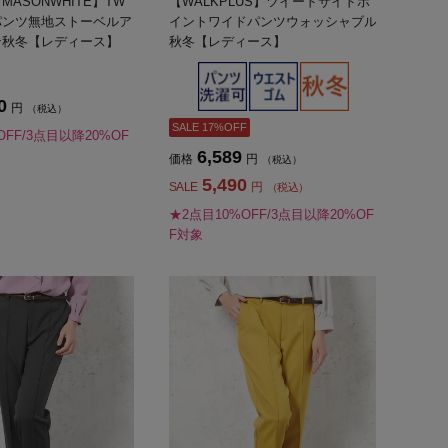
＆MASONWHITE】TW
【WALKPLUS】ツイードサイドポ
パンツ無地ストーベルア
イントワイドパンツウォッシャブル
ン秋冬【レディース】
秋冬【レディース】
0
円
（税込）
SALE 17%OFF
OFF/3点目以降20%OF
6,589
価格
円
（税込）
5,490
SALE
円
（税込）
★2点目10%OFF/3点目以降20%OF
F対象