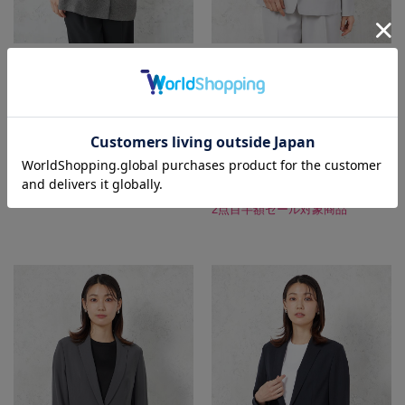
【SOFFICE】ソフィーチェシアメッ
【INDIVI】ウォッシャブルクールツ
シュ半袖ダブルジャケット通気性春
イストテーラード1つボタンジャケッ
夏
ト無地【レディース】
SALE 23%OFF
14,190
価格
円
（税込）
SALE 50%OFF
OUTLET
10,900
円
SALE
（税込）
25,190
価格
円
（税込）
★2点目10%OFF/3点目以降20%O
12,595
円
SALE
（税込）
FF対象
2点目半額セール対象商品