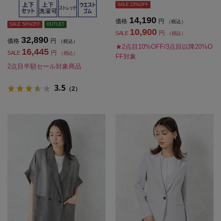
ンツセット上下ウォッシャブルスト
夏
SALE 23%OFF
レッチ無地SOFFICE【レディース】
14,190
価格
円
（税込）
SALE 50%OFF
OUTLET
10,900
円
SALE
（税込）
32,890
価格
円
（税込）
★2点目10%OFF/3点目以降20%O
16,445
円
SALE
（税込）
FF対象
2点目半額セール対象商品
3.5
（2）