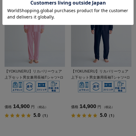
【YOKUNERU】リカバリーウェア
【YOKUNERU】リカバリーウェア
上下セット男女兼用長袖Tシャツ+ロ
上下セット男女兼用長袖Tシャツ+ロ
ングパンツ疲労回復血行促進遠赤外
ングパンツ疲労回復血行促進遠赤外
線快眠NANOMIX(R)【一般医療機
線快眠NANOMIX(R)【一般医療機
器】SS～LLサイズ
器】SS～LLサイズ
14,900
14,900
価格
円
価格
円
（税込）
（税込）
5.0
5.0
（1）
（1）