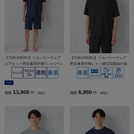
【YOKUNERU】リカバリーウェア
【YOKUNERU】リカバリーウェア
上下セット男女兼用半袖Tシャツ+シ
男女兼用半袖シャツ疲労回復血行促
ョートパンツ疲労回復血行促進遠赤
進遠赤外線快眠NANOMIX(R)【一般
外線快眠NANOMIX(R)【一般医療機
医療機器】SS～LLサイズ
器】SS～LLサイズ
New
13,900
6,950
価格
円
価格
円
（税込）
（税込）