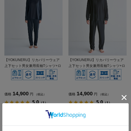
【YOKUNERU】リカバリーウェア
【YOKUNERU】リカバリーウェア
上下セット男女兼用長袖Tシャツ+ロ
上下セット男女兼用長袖Tシャツ+ロ
ングパンツ疲労回復血行促進遠赤外
ングパンツ疲労回復血行促進遠赤外
線快眠NANOMIX(R)【一般医療機
線快眠NANOMIX(R)【一般医療機
器】SS～LLサイズ
器】SS～LLサイズ
14,900
14,900
価格
円
価格
円
（税込）
（税込）
5.0
5.0
（1）
（1）