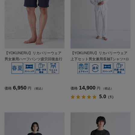
【YOKUNERU】リカバリーウェア
【YOKUNERU】リカバリーウェア
男女兼用ハーフパンツ疲労回復血行
上下セット男女兼用長袖Tシャツ+ロ
促進遠赤外線快眠NANOMIX(R)【一
ングパンツ疲労回復血行促進遠赤外
般医療機器】SS～LLサイズ
線快眠NANOMIX(R)【一般医療機
器】SS～LLサイズ
6,950
14,900
価格
円
価格
円
（税込）
（税込）
5.0
（1）