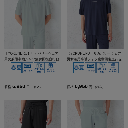
【YOKUNERU】リカバリーウェア
【YOKUNERU】リカバリーウェア
男女兼用半袖シャツ疲労回復血行促
男女兼用半袖シャツ疲労回復血行促
進遠赤外線快眠NANOMIX(R)【一般
進遠赤外線快眠NANOMIX(R)【一般
医療機器】SS～LLサイズ
医療機器】SS～LLサイズ
6,950
6,950
価格
円
価格
円
（税込）
（税込）