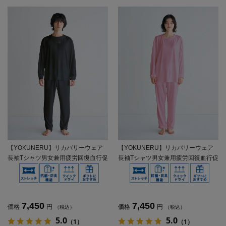
【YOKUNERU】リカバリーウェア
【YOKUNERU】リカバリーウェア
長袖Tシャツ男女兼用疲労回復血行促
長袖Tシャツ男女兼用疲労回復血行促
進遠赤外線快眠NANOMIX(R)【一般
進遠赤外線快眠NANOMIX(R)【一般
医療機器】SS～LLサイズ
医療機器】SS～LLサイズ
7,450
7,450
価格
円
価格
円
（税込）
（税込）
5.0
5.0
（1）
（1）