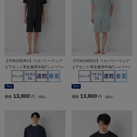
【YOKUNERU】リカバリーウェア
【YOKUNERU】リカバリーウェア
上下セット男女兼用半袖Tシャツ+シ
上下セット男女兼用半袖Tシャツ+シ
ョートパンツ疲労回復血行促進遠赤
ョートパンツ疲労回復血行促進遠赤
外線快眠NANOMIX(R)【一般医療機
外線快眠NANOMIX(R)【一般医療機
器】SS～LLサイズ
器】SS～LLサイズ
New
New
13,900
13,900
価格
円
価格
円
（税込）
（税込）