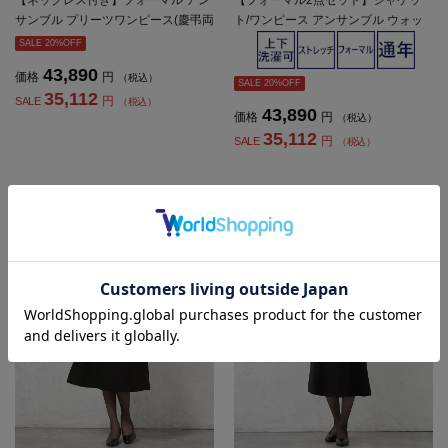
【ネックレス付き】フォーマル アン
【フォーマル2点セット】ジャケッ
サンブル プリーツワンピース(慶弔両
ト/ワンピース アンサンブル ウォッ
用)/ノーカラージャケット 黒無地 Vi
シャブル ストレッチ 無地 ViVi 通年
SALE 20%OFF
Vi 通年 礼服【レディース】
礼服【レディース】
43,890
価格
円
（税込）
SALE 20%OFF
35,112
円
SALE
（税込）
43,890
価格
円
（税込）
35,112
円
SALE
（税込）