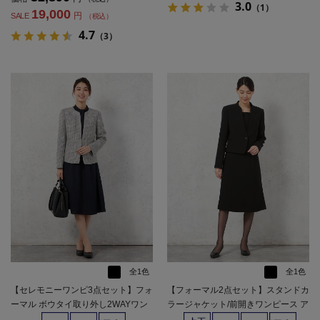
3.0
（1）
19,000
円
SALE
（税込）
4.7
（3）
全1色
全1色
【セレモニーワンピ3点セット】フォ
【フォーマル2点セット】スタンドカ
ーマル ボウタイ取り外し2WAYワン
ラージャケット/前開きワンピース ア
ピース／ツイード調ジャケット／V
ンサンブル ウォッシャブル ストレッ