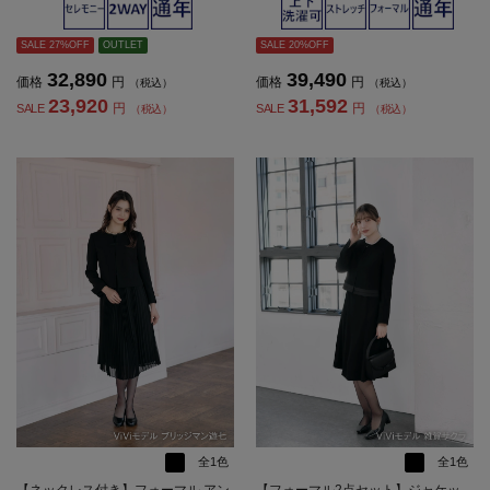
開きジャケット SOFFICE 通年 礼服
チ ブラック 通年 礼服 SOFFICE【レ
【レディース】
ディース】
SALE 27%OFF
OUTLET
SALE 20%OFF
32,890
39,490
価格
円
価格
円
（税込）
（税込）
23,920
31,592
円
円
SALE
SALE
（税込）
（税込）
全1色
全1色