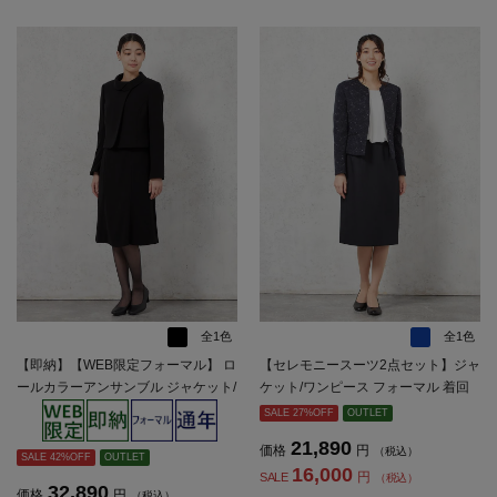
全1色
全1色
【即納】【WEB限定フォーマル】 ロ
【セレモニースーツ2点セット】ジャ
ールカラーアンサンブル ジャケット/
ケット/ワンピース フォーマル 着回
ワンピース 黒無地 通年 礼服【レデ
し 織柄無地 SOFFICE 通年 礼服【レ
SALE 27%OFF
OUTLET
ィース】
ディース】
21,890
価格
円
（税込）
SALE 42%OFF
OUTLET
16,000
円
SALE
（税込）
32,890
価格
円
（税込）