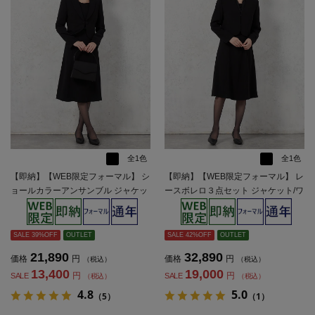
全1色
全1色
【即納】【WEB限定フォーマル】 シ
【即納】【WEB限定フォーマル】 レ
ョールカラーアンサンブル ジャケッ
ースボレロ３点セット ジャケット/ワ
ト/ワンピース 黒無地 通年 礼服【レ
ンピース/ボレロ 黒無地 通年 礼服
ディース】
【レディース】
SALE 39%OFF
OUTLET
SALE 42%OFF
OUTLET
21,890
32,890
価格
円
価格
円
（税込）
（税込）
13,400
19,000
円
円
SALE
SALE
（税込）
（税込）
4.8
5.0
（5）
（1）