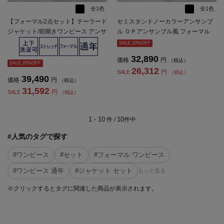
全1色
全1色
【フォーマル2点セット】テーラード
セミスタンドノーカラーアンサンブ
ジャケット/前開きワンピース アンサ
ル ＯＰアンサンブル風 フォーマル
ンブル ウォッシャブル ストレッチ
上下ウォッシャブル 通年 礼服【レデ
SALE 20%OFF
ブラック 通年 礼服 SOFFICE【レデ
ィース】
32,890
価格
円
（税込）
ィース】
SALE 20%OFF
26,312
円
SALE
（税込）
39,490
価格
円
（税込）
31,592
円
SALE
（税込）
1 - 10
10
件 /
件中
#人気のタグで探す
#ワンピース
#セット
#フォーマル ワンピース
#ワンピース 通年
#ジャケット セット
もっと見る
※クリックするとタグに関連した商品が表示されます。