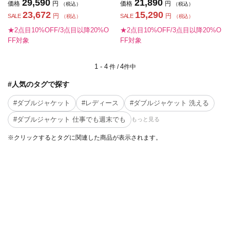
29,590
21,890
価格
円
価格
円
（税込）
（税込）
23,672
15,290
円
円
SALE
SALE
（税込）
（税込）
★2点目10%OFF/3点目以降20%O
★2点目10%OFF/3点目以降20%O
FF対象
FF対象
1 - 4
4
件 /
件中
#人気のタグで探す
#ダブルジャケット
#レディース
#ダブルジャケット 洗える
#ダブルジャケット 仕事でも週末でも
もっと見る
※クリックするとタグに関連した商品が表示されます。