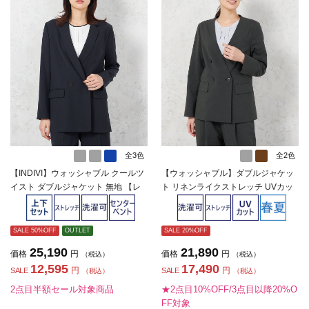
全3色
全2色
【INDIVI】ウォッシャブル クールツ
【ウォッシャブル】ダブルジャケッ
イスト ダブルジャケット 無地 【レ
ト リネンライクストレッチ UVカッ
ディース】
ト SOFFICE 春夏【レディース】
SALE 50%OFF
OUTLET
SALE 20%OFF
25,190
21,890
価格
円
価格
円
（税込）
（税込）
12,595
17,490
円
円
SALE
SALE
（税込）
（税込）
2点目半額セール対象商品
★2点目10%OFF/3点目以降20%O
FF対象