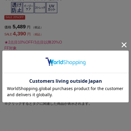
い 無地 ViVi 通年【レディース】
SALE 20%OFF
5,489
価格
円
（税込）
4,390
円
SALE
（税込）
★2点目10%OFF/3点目以降20%O
FF対象
1 - 5
5
件 /
件中
#人気のタグで探す
#ソフト
#ブラウス
#ブラウス はじめての出勤日
#ブラウス 通年
#洗える ブラウス
#ブラウス 20代
もっと見る
※クリックするとタグに関連した商品が表示されます。