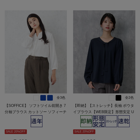
全3色
全2色
【SOFFICE】 ソフトツイル前開き 7
【即納】【ストレッチ】長袖 ボウタ
分袖ブラウス カットソー ソフィーチ
イブラウス【WEB限定】形態安定 U
ェ ウォッシャブル 通年 【レディー
Vカット 通年【レディース】
ス】
SALE 20%OFF
SALE 20%OFF