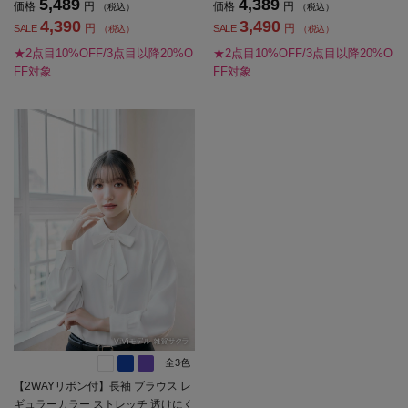
5,489
4,389
価格
円
価格
円
（税込）
（税込）
4,390
3,490
円
円
SALE
SALE
（税込）
（税込）
★2点目10%OFF/3点目以降20%O
★2点目10%OFF/3点目以降20%O
FF対象
FF対象
全3色
【2WAYリボン付】長袖 ブラウス レ
ギュラーカラー ストレッチ 透けにく