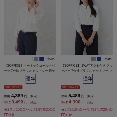
全3色
全3色
【SOFFICE】キーネックゴールドパ
【SOFFICE】 2WAYアクセ付き スキ
ーツ 7分袖ブラウス カットソー 通年
ッパー 7分袖ブラウス カットソー ソ
【レディース】
フィーチェ 通年 【レディース】
SALE 20%OFF
SALE 20%OFF
4,389
5,489
価格
円
価格
円
（税込）
（税込）
3,490
4,390
円
円
SALE
SALE
（税込）
（税込）
★2点目10%OFF/3点目以降20%O
★2点目10%OFF/3点目以降20%O
FF対象
FF対象