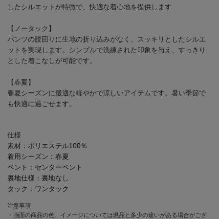
したシルエットが特徴で、快適な着心地を提供します
【ノータック】
パンツの腰回りに生地の折り込みがなく、スッキリとしたシルエ
ットを実現します。シンプルで洗練された印象を与え、すっきり
とした着こなしが可能です。
【春夏】
春夏シーズンに最適な軽やかで涼しいアイテムです。暑い季節で
も快適に過ごせます。
仕様
素材：
ポリエステル100％
着用シーズン：
春夏
ベント：
センターベント
裏地仕様：
裏地なし
タック：
ワンタック
注意事項
・画面の商品の色、イメージについては現品と多少の違いがある場合がござ