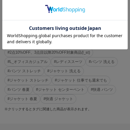
1つボタン
その他
#この商品に関するタグで探す
#SOFFICE
#washable
#ママスーツ
#L_上下セットスーツ
#all_season_item
#2点10%OFF、3点目以降20%OFF対象商品(l_st)
#L_オフィスカジュアル
#レディススーツ
#パンツ 洗える
#パンツ ストレッチ
#ジャケット 洗える
#ジャケット ストレッチ
#ジャケット 仕事でも週末でも
#パンツ 春夏
#ジャケット センターベント
#快適 パンツ
#ジャケット 春夏
#快適 ジャケット
※クリックするとタグに関連した商品が表示されます。