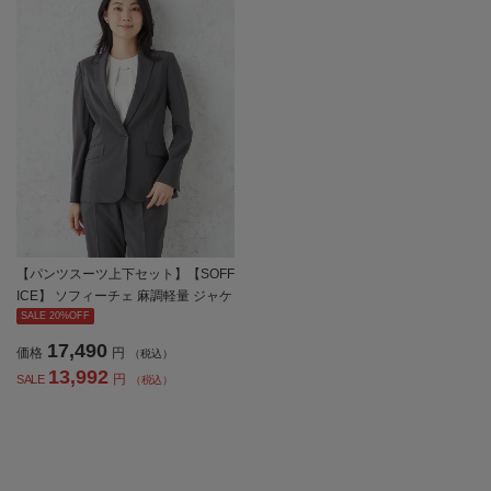
【パンツスーツ上下セット】【SOFF
ICE】 ソフィーチェ 麻調軽量 ジャケ
ット パンツセット 長袖布帛 ストレ
SALE 20%OFF
ッチ ウォッシャブル 春夏【レディー
17,490
価格
円
（税込）
ス】
13,992
円
SALE
（税込）