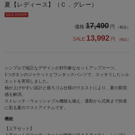
夏【レディース】（Ｃ．グレー）
SALE 20%OFF
17,490
価格
円
（税込）
13,992
SALE
円
（税込）
シンプルで端正なデザインが好印象なセットアップスーツ。
1つボタンのジャケットとワンタックパンツで、スッキリしたシル
エットを実現しました。
袖が上げやすい設計と後ろゴム仕様のウエストにより、夏の窮屈
感を解消。
ストレッチ・ウォッシャブル機能も備え、通勤から式典まで快適
に彩る夏のマストアイテムです。
機能
【上下セット】
上下セットでコーディネートが簡単に決まるアイテム。シンプル