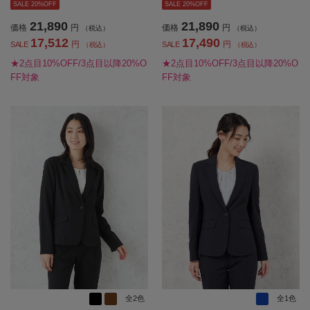
量春夏【レディース】
SALE 20%OFF
SALE 20%OFF
21,890
21,890
価格
円
価格
円
（税込）
（税込）
17,512
17,490
円
円
SALE
SALE
（税込）
（税込）
★2点目10%OFF/3点目以降20%O
★2点目10%OFF/3点目以降20%O
FF対象
FF対象
全2色
全1色